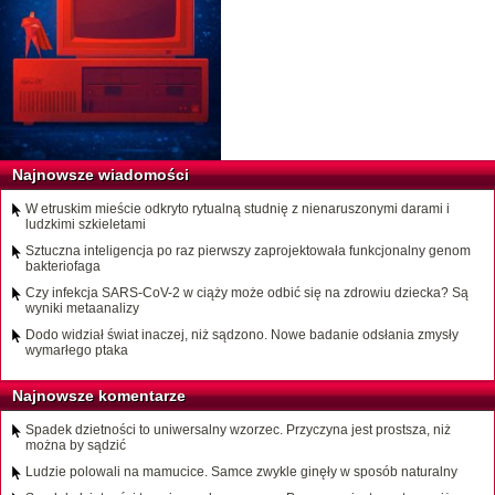
Najnowsze wiadomości
W etruskim mieście odkryto rytualną studnię z nienaruszonymi darami i
ludzkimi szkieletami
Sztuczna inteligencja po raz pierwszy zaprojektowała funkcjonalny genom
bakteriofaga
Czy infekcja SARS-CoV-2 w ciąży może odbić się na zdrowiu dziecka? Są
wyniki metaanalizy
Dodo widział świat inaczej, niż sądzono. Nowe badanie odsłania zmysły
wymarłego ptaka
Najnowsze komentarze
Spadek dzietności to uniwersalny wzorzec. Przyczyna jest prostsza, niż
można by sądzić
Ludzie polowali na mamucice. Samce zwykle ginęły w sposób naturalny