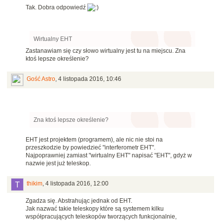
Tak. Dobra odpowiedź
Wirtualny EHT
Zastanawiam się czy słowo wirtualny jest tu na miejscu. Zna
ktoś lepsze określenie?
Gość Astro
,
4 listopada 2016, 10:46
Zna ktoś lepsze określenie?
EHT jest projektem (programem), ale nic nie stoi na
przeszkodzie by powiedzieć "interferometr EHT".
Najpoprawniej zamiast "wirtualny EHT" napisać "EHT", gdyż w
nazwie jest już teleskop.
thikim
,
4 listopada 2016, 12:00
Zgadza się. Abstrahując jednak od EHT.
Jak nazwać takie teleskopy które są systemem kilku
współpracujących teleskopów tworzących funkcjonalnie,