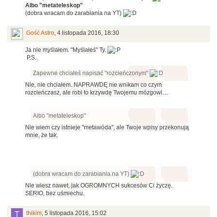
Albo "metateleskop"
(dobra wracam do zarabiania na YT)
Gość Astro
,
4 listopada 2016, 18:30
Ja nie myślałem. "Myślałeś" Ty.
P.S.
Zapewne chciałeś napisać "rozcieńczonym"
Nie, nie chciałem. NAPRAWDĘ nie wnikam co czym
rozcieńczasz, ale robi to krzywdę Twojemu mózgowi…
Albo "metateleskop"
Nie wiem czy istnieje "metawóda", ale Twoje wpisy przekonują
mnie, że tak.
(dobra wracam do zarabiania na YT)
Nie wiesz nawet, jak OGROMNYCH sukcesów Ci życzę.
SERIO, bez uśmiechu.
thikim
,
5 listopada 2016, 15:02