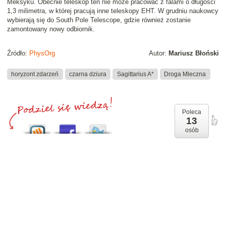
Meksyku. Obecnie teleskop ten nie może pracować z falami o długości
1,3 milimetra, w której pracują inne teleskopy EHT. W grudniu naukowcy
wybierają się do South Pole Telescope, gdzie również zostanie
zamontowany nowy odbiornik.
Źródło:
PhysOrg
Autor:
Mariusz Błoński
horyzont zdarzeń
czarna dziura
Sagittarius A*
Droga Mleczna
Poleca
13
osób