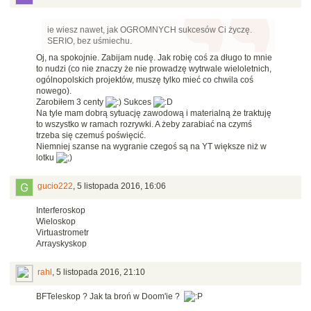
ie wiesz nawet, jak OGROMNYCH sukcesów Ci życzę.
SERIO, bez uśmiechu.
Oj, na spokojnie. Zabijam nudę. Jak robię coś za długo to mnie
to nudzi (co nie znaczy że nie prowadzę wytrwale wieloletnich,
ogólnopolskich projektów, muszę tylko mieć co chwila coś
nowego).
Zarobiłem 3 centy
Sukces
Na tyle mam dobrą sytuację zawodową i materialną że traktuję
to wszystko w ramach rozrywki. A żeby zarabiać na czymś
trzeba się czemuś poświęcić.
Niemniej szanse na wygranie czegoś są na YT większe niż w
lotku
gucio222
,
5 listopada 2016, 16:06
Interferoskop
Wieloskop
Virtuastrometr
Arrayskyskop
rahl
,
5 listopada 2016, 21:10
BFTeleskop ? Jak ta broń w Doom'ie ?