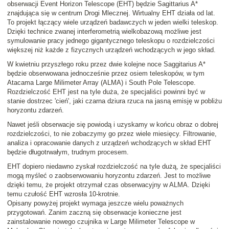
obserwacji Event Horizon Telescope (EHT) będzie Sagittarius A*
znajdująca się w centrum Drogi Mlecznej. Wirtualny EHT działa od lat.
To projekt łączący wiele urządzeń badawczych w jeden wielki teleskop.
Dzięki technice zwanej interferometrią wielkobazową możliwe jest
symulowanie pracy jednego gigantycznego teleskopu o rozdzielczości
większej niż każde z fizycznych urządzeń wchodzących w jego skład.
W kwietniu przyszłego roku przez dwie kolejne noce Saggitarius A*
będzie obserwowana jednocześnie przez osiem teleskopów, w tym
Atacama Large Milimeter Array (ALMA) i South Pole Telescope.
Rozdzielczość EHT jest na tyle duża, że specjaliści powinni być w
stanie dostrzec 'cień', jaki czarna dziura rzuca na jasną emisję w pobliżu
horyzontu zdarzeń.
Nawet jeśli obserwacje się powiodą i uzyskamy w końcu obraz o dobrej
rozdzielczości, to nie zobaczymy go przez wiele miesięcy. Filtrowanie,
analiza i opracowanie danych z urządzeń wchodzących w skład EHT
będzie długotrwałym, trudnym procesem.
EHT dopiero niedawno zyskał rozdzielczość na tyle dużą, że specjaliści
mogą myśleć o zaobserwowaniu horyzontu zdarzeń. Jest to możliwe
dzięki temu, że projekt otrzymał czas obserwacyjny w ALMA. Dzięki
temu czułość EHT wzrosła 10-krotnie.
Opisany powyżej projekt wymaga jeszcze wielu poważnych
przygotowań. Zanim zaczną się obserwacje konieczne jest
zainstalowanie nowego czujnika w Large Milimeter Telescope w