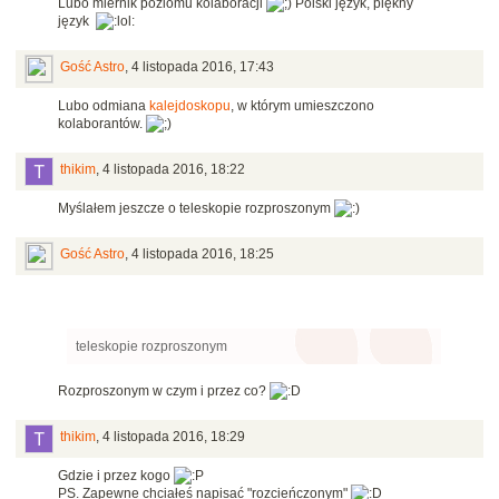
Lubo miernik poziomu kolaboracji
Polski język, piękny
język
Gość Astro
,
4 listopada 2016, 17:43
Lubo odmiana
kalejdoskopu
, w którym umieszczono
kolaborantów.
thikim
,
4 listopada 2016, 18:22
Myślałem jeszcze o teleskopie rozproszonym
Gość Astro
,
4 listopada 2016, 18:25
teleskopie rozproszonym
Rozproszonym w czym i przez co?
thikim
,
4 listopada 2016, 18:29
Gdzie i przez kogo
PS. Zapewne chciałeś napisać "rozcieńczonym"