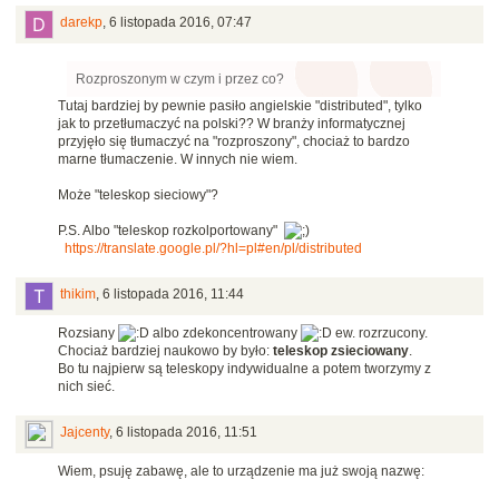
darekp
,
6 listopada 2016, 07:47
Rozproszonym w czym i przez co?
Tutaj bardziej by pewnie pasiło angielskie "distributed", tylko
jak to przetłumaczyć na polski?? W branży informatycznej
przyjęło się tłumaczyć na "rozproszony", chociaż to bardzo
marne tłumaczenie. W innych nie wiem.
Może "teleskop sieciowy"?
P.S. Albo "teleskop rozkolportowany"
https://translate.google.pl/?hl=pl#en/pl/distributed
thikim
,
6 listopada 2016, 11:44
Rozsiany
albo zdekoncentrowany
ew. rozrzucony.
Chociaż bardziej naukowo by było:
teleskop zsieciowany
.
Bo tu najpierw są teleskopy indywidualne a potem tworzymy z
nich sieć.
Jajcenty
,
6 listopada 2016, 11:51
Wiem, psuję zabawę, ale to urządzenie ma już swoją nazwę: