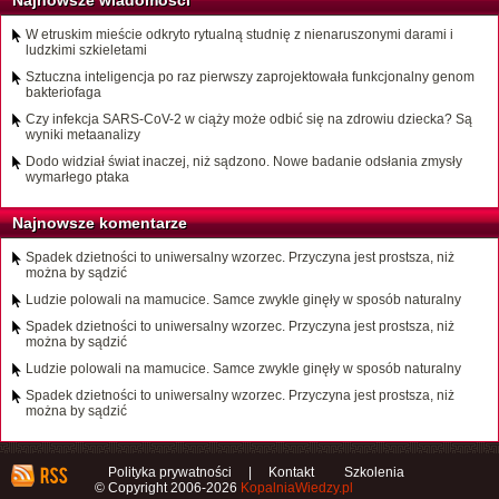
Najnowsze wiadomości
W etruskim mieście odkryto rytualną studnię z nienaruszonymi darami i
ludzkimi szkieletami
Sztuczna inteligencja po raz pierwszy zaprojektowała funkcjonalny genom
bakteriofaga
Czy infekcja SARS-CoV-2 w ciąży może odbić się na zdrowiu dziecka? Są
wyniki metaanalizy
Dodo widział świat inaczej, niż sądzono. Nowe badanie odsłania zmysły
wymarłego ptaka
Najnowsze komentarze
Spadek dzietności to uniwersalny wzorzec. Przyczyna jest prostsza, niż
można by sądzić
Ludzie polowali na mamucice. Samce zwykle ginęły w sposób naturalny
Spadek dzietności to uniwersalny wzorzec. Przyczyna jest prostsza, niż
można by sądzić
Ludzie polowali na mamucice. Samce zwykle ginęły w sposób naturalny
Spadek dzietności to uniwersalny wzorzec. Przyczyna jest prostsza, niż
można by sądzić
Polityka prywatności
|
Kontakt
Szkolenia
© Copyright 2006-2026
KopalniaWiedzy.pl