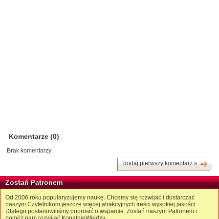
Komentarze (0)
Brak komentarzy
dodaj pierwszy komentarz »
Zostań Patronem
Od 2006 roku popularyzujemy naukę. Chcemy się rozwijać i dostarczać
naszym Czytelnikom jeszcze więcej atrakcyjnych treści wysokiej jakości.
Dlatego postanowiliśmy poprosić o wsparcie. Zostań naszym Patronem i
pomóż nam rozwijać KopalnięWiedzy.