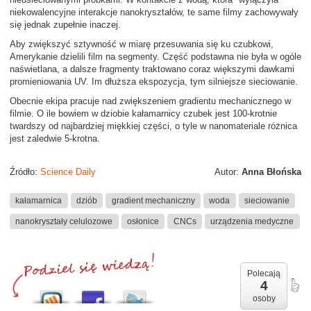
niekowalencyjne interakcje nanokryształów, te same filmy zachowywały
się jednak zupełnie inaczej.
Aby zwiększyć sztywność w miarę przesuwania się ku czubkowi,
Amerykanie dzielili film na segmenty. Część podstawna nie była w ogóle
naświetlana, a dalsze fragmenty traktowano coraz większymi dawkami
promieniowania UV. Im dłuższa ekspozycja, tym silniejsze sieciowanie.
Obecnie ekipa pracuje nad zwiększeniem gradientu mechanicznego w
filmie. O ile bowiem w dziobie kałamarnicy czubek jest 100-krotnie
twardszy od najbardziej miękkiej części, o tyle w nanomateriale różnica
jest zaledwie 5-krotna.
Źródło:
Science Daily
Autor:
Anna Błońska
kałamarnica
dziób
gradient mechaniczny
woda
sieciowanie
nanokryształy celulozowe
osłonice
CNCs
urządzenia medyczne
Polecają
4
osoby