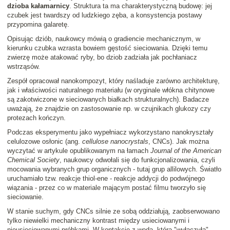
dzioba kałamarnicy
. Struktura ta ma charakterystyczną budowę: jej
czubek jest twardszy od ludzkiego zęba, a konsystencja postawy
przypomina galaretę.
Opisując dziób, naukowcy mówią o gradiencie mechanicznym, w
kierunku czubka wzrasta bowiem gęstość sieciowania. Dzięki temu
zwierzę może atakować ryby, bo dziob zadziała jak pochłaniacz
wstrząsów.
Zespół opracował nanokompozyt, który naśladuje zarówno architekturę,
jak i właściwości naturalnego materiału (w oryginale włókna chitynowe
są zakotwiczone w sieciowanych białkach strukturalnych). Badacze
uważają, że znajdzie on zastosowanie np. w czujnikach glukozy czy
protezach kończyn.
Podczas eksperymentu jako wypełniacz wykorzystano nanokryształy
celulozowe osłonic (ang.
cellulose nanocrystals
, CNCs). Jak można
wyczytać w artykule opublikowanym na łamach
Journal of the American
Chemical Society
, naukowcy odwołali się do funkcjonalizowania, czyli
mocowania wybranych grup organicznych - tutaj grup allilowych. Światło
uruchamiało tzw. reakcje thiol-ene - reakcje addycji do podwójnego
wiązania - przez co w materiale mającym postać filmu tworzyło się
sieciowanie.
W stanie suchym, gdy CNCs silnie ze sobą oddziałują, zaobserwowano
tylko niewielki mechaniczny kontrast między usieciowanymi i
nieusieciowanymi próbkami. W kontakcie z wodą, która "wyłączyła"