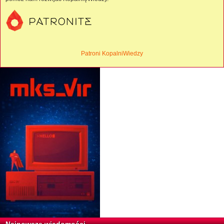
Patroni KopalniWiedzy