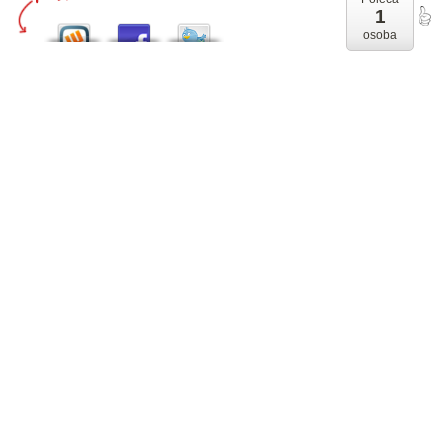
1
osoba