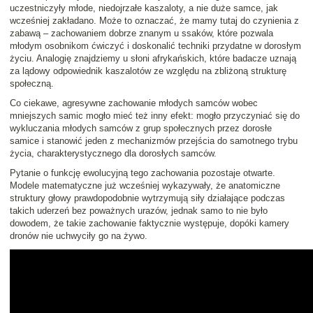
uczestniczyły młode, niedojrzałe kaszaloty, a nie duże samce, jak
wcześniej zakładano. Może to oznaczać, że mamy tutaj do czynienia z
zabawą – zachowaniem dobrze znanym u ssaków, które pozwala
młodym osobnikom ćwiczyć i doskonalić techniki przydatne w dorosłym
życiu. Analogię znajdziemy u słoni afrykańskich, które badacze uznają
za lądowy odpowiednik kaszalotów ze względu na zbliżoną strukturę
społeczną.
Co ciekawe, agresywne zachowanie młodych samców wobec
mniejszych samic mogło mieć też inny efekt: mogło przyczyniać się do
wykluczania młodych samców z grup społecznych przez dorosłe
samice i stanowić jeden z mechanizmów przejścia do samotnego trybu
życia, charakterystycznego dla dorosłych samców.
Pytanie o funkcję ewolucyjną tego zachowania pozostaje otwarte.
Modele matematyczne już wcześniej wykazywały, że anatomiczne
struktury głowy prawdopodobnie wytrzymują siły działające podczas
takich uderzeń bez poważnych urazów, jednak samo to nie było
dowodem, że takie zachowanie faktycznie występuje, dopóki kamery
dronów nie uchwyciły go na żywo.