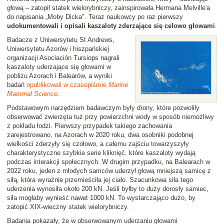
głową – zatopił statek wielorybniczy, zainspirowała Hermana Melville'a
do napisania „Moby Dicka". Teraz naukowcy po raz pierwszy
udokumentowali i opisali kaszaloty zderzające się celowo głowami
.
Badacze z Uniwersytetu St Andrews,
Uniwersytetu Azorów i hiszpańskiej
organizacji Asociación Tursiops nagrali
kaszaloty uderzające się głowami w
pobliżu Azorach i Balearów, a wyniki
badań
opublikowali w czasopiśmie
Marine
Mammal Science
.
Podstawowym narzędziem badawczym były drony, które pozwoliły
obserwować zwierzęta tuż przy powierzchni wody w sposób niemożliwy
z pokładu łodzi. Pierwszy przypadek takiego zachowania
zarejestrowano, na Azorach w 2020 roku, dwa osobniki podobnej
wielkości zderzyły się czołowo, a całemu zajściu towarzyszyły
charakterystyczne szybkie serie kliknięć, które kaszaloty wydają
podczas interakcji społecznych. W drugim przypadku, na Balearach w
2022 roku, jeden z młodych samców uderzył głową mniejszą samicę z
siłą, która wyraźnie przemieściła jej ciało. Szacunkowa siła tego
uderzenia wynosiła około 200 kN. Jeśli byłby to duży dorosły samiec,
siła mogłaby wynieść nawet 1000 kN. To wystarczająco dużo, by
zatopić XIX-wieczny statek wielorybniczy.
Badania pokazały, że w obserwowanym uderzaniu głowami