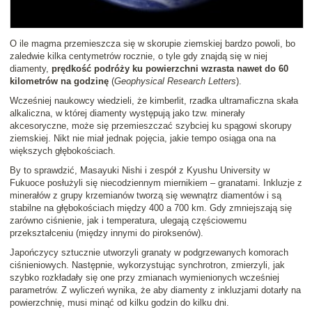
O ile magma przemieszcza się w skorupie ziemskiej bardzo powoli, bo
zaledwie kilka centymetrów rocznie, o tyle gdy znajdą się w niej
diamenty,
prędkość podróży ku powierzchni wzrasta nawet do 60
kilometrów na godzinę
(
Geophysical Research Letters
).
Wcześniej naukowcy wiedzieli, że kimberlit, rzadka ultramaficzna skała
alkaliczna, w której diamenty występują jako tzw. minerały
akcesoryczne, może się przemieszczać szybciej ku spągowi skorupy
ziemskiej. Nikt nie miał jednak pojęcia, jakie tempo osiąga ona na
większych głębokościach.
By to sprawdzić, Masayuki Nishi i zespół z Kyushu University w
Fukuoce posłużyli się niecodziennym miernikiem – granatami. Inkluzje z
minerałów z grupy krzemianów tworzą się wewnątrz diamentów i są
stabilne na głębokościach między 400 a 700 km. Gdy zmniejszają się
zarówno ciśnienie, jak i temperatura, ulegają częściowemu
przekształceniu (między innymi do piroksenów).
Japończycy sztucznie utworzyli granaty w podgrzewanych komorach
ciśnieniowych. Następnie, wykorzystując synchrotron, zmierzyli, jak
szybko rozkładały się one przy zmianach wymienionych wcześniej
parametrów. Z wyliczeń wynika, że aby diamenty z inkluzjami dotarły na
powierzchnię, musi minąć od kilku godzin do kilku dni.