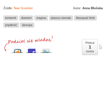
Źródło:
New Scientist
Autor:
Anna Błońska
kimberlit
diament
magma
płaszcz ziemski
Masayuki Nish
prędkość
skorupa
Poleca
1
osoba