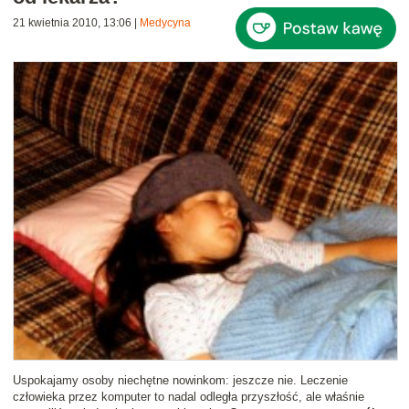
21 kwietnia 2010, 13:06
|
Medycyna
Uspokajamy osoby niechętne nowinkom: jeszcze nie. Leczenie
człowieka przez komputer to nadal odległa przyszłość, ale właśnie