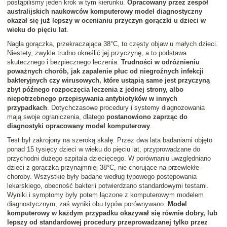
postąpiliśmy jeden krok w tym kierunku.
Opracowany przez zespół
australijskich naukowców komputerowy model diagnostyczny
okazał się już lepszy w ocenianiu przyczyn gorączki u dzieci w
wieku do pięciu lat
.
Nagła gorączka, przekraczająca 38°C, to częsty objaw u małych dzieci.
Niestety, zwykle trudno określić jej przyczynę, a to podstawa
skutecznego i bezpiecznego leczenia.
Trudności w odróżnieniu
poważnych chorób, jak zapalenie płuc od niegroźnych infekcji
bakteryjnych czy wirusowych, które ustąpią same jest przyczyną
zbyt późnego rozpoczęcia leczenia z jednej strony, albo
niepotrzebnego przepisywania antybiotyków w innych
przypadkach
. Dotychczasowe procedury i systemy diagnozowania
mają swoje ograniczenia, dlatego
postanowiono zaprząc do
diagnostyki opracowany model komputerowy
.
Test był zakrojony na szeroką skalę. Przez dwa lata badaniami objęto
ponad 15 tysięcy dzieci w wieku do pięciu lat, przyprowadzane do
przychodni dużego szpitala dziecięcego. W porównaniu uwzględniano
dzieci z gorączką przynajmniej 38°C, nie chorujące na przewlekłe
choroby. Wszystkie były badane według typowego postępowania
lekarskiego, obecność bakterii potwierdzano standardowymi testami.
Wyniki i symptomy były potem łączone z komputerowym modelem
diagnostycznym, zaś wyniki obu typów porównywano.
Model
komputerowy w każdym przypadku okazywał się równie dobry, lub
lepszy od standardowej procedury przeprowadzanej tylko przez