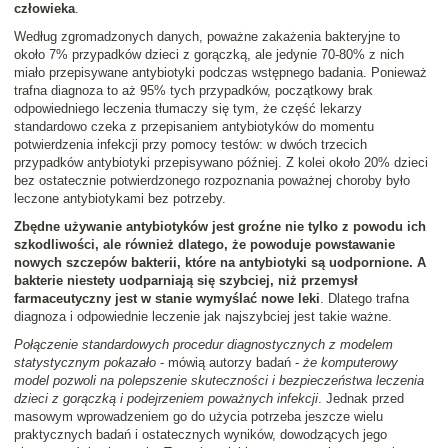
człowieka
.
Według zgromadzonych danych, poważne zakażenia bakteryjne to
około 7% przypadków dzieci z gorączką, ale jedynie 70-80% z nich
miało przepisywane antybiotyki podczas wstępnego badania. Ponieważ
trafna diagnoza to aż 95% tych przypadków, początkowy brak
odpowiedniego leczenia tłumaczy się tym, że część lekarzy
standardowo czeka z przepisaniem antybiotyków do momentu
potwierdzenia infekcji przy pomocy testów: w dwóch trzecich
przypadków antybiotyki przepisywano później. Z kolei około 20% dzieci
bez ostatecznie potwierdzonego rozpoznania poważnej choroby było
leczone antybiotykami bez potrzeby.
Zbędne używanie antybiotyków jest groźne nie tylko z powodu ich
szkodliwości, ale również dlatego, że powoduje powstawanie
nowych szczepów bakterii, które na antybiotyki są uodpornione. A
bakterie niestety uodparniają się szybciej, niż przemysł
farmaceutyczny jest w stanie wymyślać nowe leki
. Dlatego trafna
diagnoza i odpowiednie leczenie jak najszybciej jest takie ważne.
Połączenie standardowych procedur diagnostycznych z modelem
statystycznym pokazało
- mówią autorzy badań -
że komputerowy
model pozwoli na polepszenie skuteczności i bezpieczeństwa leczenia
dzieci z gorączką i podejrzeniem poważnych infekcji
. Jednak przed
masowym wprowadzeniem go do użycia potrzeba jeszcze wielu
praktycznych badań i ostatecznych wyników, dowodzących jego