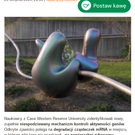
Naukowcy z Case Western Reserve University zidentyfikowali nowy,
zupełnie
niespodziewany mechanizm kontroli aktywności genów
.
Odkryte zjawisko polega na
degradacji cząsteczek mRNA
w miejscu,
w którym nikt tego nie oczekiwał -
na powierzchni rybosomu
.