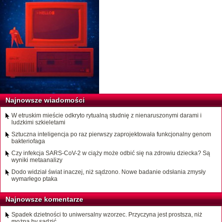
Najnowsze wiadomości
W etruskim mieście odkryto rytualną studnię z nienaruszonymi darami i
ludzkimi szkieletami
Sztuczna inteligencja po raz pierwszy zaprojektowała funkcjonalny genom
bakteriofaga
Czy infekcja SARS-CoV-2 w ciąży może odbić się na zdrowiu dziecka? Są
wyniki metaanalizy
Dodo widział świat inaczej, niż sądzono. Nowe badanie odsłania zmysły
wymarłego ptaka
Najnowsze komentarze
Spadek dzietności to uniwersalny wzorzec. Przyczyna jest prostsza, niż
można by sądzić