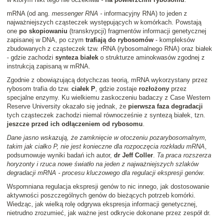
mRNA (od ang.
messenger RNA
- informacyjny RNA) to jeden z
najważniejszych cząsteczek występujących w komórkach. Powstają
one
po skopiowaniu
(transkrypcji) fragmentów informacji genetycznej
zapisanej w DNA, po czym
trafiają do rybosomów
- kompleksów
zbudowanych z cząsteczek tzw. rRNA (rybosomalnego RNA) oraz białek
- gdzie zachodzi
synteza białek
o strukturze aminokwasów zgodnej z
instrukcją zapisaną w mRNA.
Zgodnie z obowiązującą dotychczas teorią, mRNA wykorzystany przez
rybosom trafia do tzw.
ciałek P
, gdzie zostaje
rozłożony
przez
specjalne enzymy. Ku wielkiemu zaskoczeniu badaczy z Case Western
Reserve University okazało się jednak, że
pierwsza faza degradacji
tych cząsteczek zachodzi niemal równocześnie z syntezą białek, tzn.
jeszcze przed ich odłączeniem od rybosomu
.
Dane jasno wskazują, że zamknięcie w otoczeniu pozarybosomalnym,
takim jak ciałko P, nie jest konieczne dla rozpoczęcia rozkładu mRNA
,
podsumowuje wyniki badań ich autor,
dr Jeff Coller
.
Ta praca rozszerza
horyzonty i rzuca nowe światło na jeden z najważniejszych szlaków
degradacji mRNA - procesu kluczowego dla regulacji ekspresji genów
.
Wspomniana regulacja ekspresji genów to nic innego, jak dostosowanie
aktywności poszczególnych genów do bieżących potrzeb komórki.
Wiedząc, jak wielką rolę odgrywa ekspresja informacji genetycznej,
nietrudno zrozumieć, jak ważne jest odkrycie dokonane przez zespół dr.