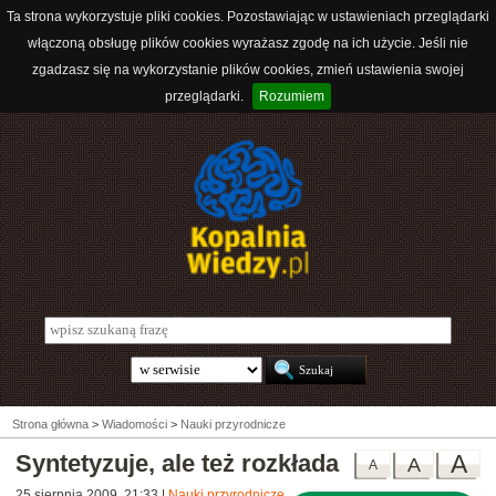
Ta strona wykorzystuje pliki cookies. Pozostawiając w ustawieniach przeglądarki
włączoną obsługę plików cookies wyrażasz zgodę na ich użycie. Jeśli nie
zgadzasz się na wykorzystanie plików cookies, zmień ustawienia swojej
przeglądarki.
Rozumiem
Strona główna
>
Wiadomości
>
Nauki przyrodnicze
Syntetyzuje, ale też rozkłada
A
A
A
25 sierpnia 2009, 21:33
|
Nauki przyrodnicze