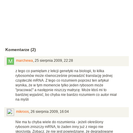
Komentarze (2)
marchewa
,
25 sierpnia 2009, 22:28
z tego co pamiętam z lekcji genetyki na biologii, to kilka
rybosomów może równocześnie prowadzić translację jednej
cząsteczki mRNA. Z tego co rozumiem poprzez ten artykuł
wynika, że w tym momencie tylko jeden rybosom może
"pracować" a następnie niszczy matrycę. Może ktoś mi to
bardziej wyjaśnić, bo chyba nie bardzo rozumiem co autor miał
na myśli
mikroos
,
26 sierpnia 2009, 16:04
Nie ma tu chyba wiele do rozumienia - jeżeli określony
rybosom zniszczy mRNA, to żaden inny już z niego nie
skorzysta. Zobacz, że nie jest powiedziane, że degradowane