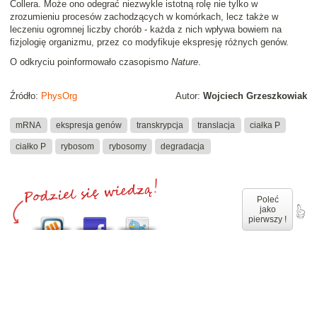
Collera. Może ono odegrać niezwykle istotną rolę nie tylko w
zrozumieniu procesów zachodzących w komórkach, lecz także w
leczeniu ogromnej liczby chorób - każda z nich wpływa bowiem na
fizjologię organizmu, przez co modyfikuje ekspresję różnych genów.
O odkryciu poinformowało czasopismo
Nature
.
Źródło:
PhysOrg
Autor:
Wojciech Grzeszkowiak
mRNA
ekspresja genów
transkrypcja
translacja
ciałka P
ciałko P
rybosom
rybosomy
degradacja
Poleć
jako
pierwszy !