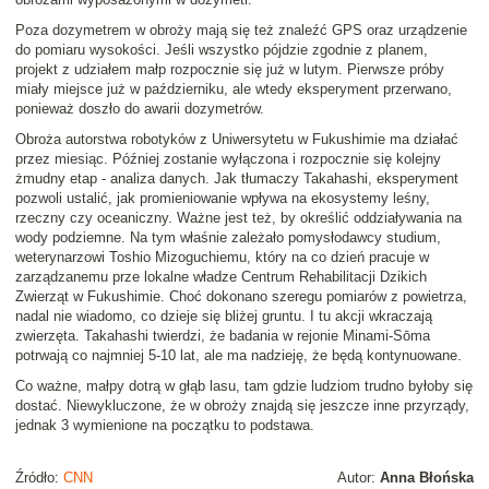
Poza dozymetrem w obroży mają się też znaleźć GPS oraz urządzenie
do pomiaru wysokości. Jeśli wszystko pójdzie zgodnie z planem,
projekt z udziałem małp rozpocznie się już w lutym. Pierwsze próby
miały miejsce już w październiku, ale wtedy eksperyment przerwano,
ponieważ doszło do awarii dozymetrów.
Obroża autorstwa robotyków z Uniwersytetu w Fukushimie ma działać
przez miesiąc. Później zostanie wyłączona i rozpocznie się kolejny
żmudny etap - analiza danych. Jak tłumaczy Takahashi, eksperyment
pozwoli ustalić, jak promieniowanie wpływa na ekosystemy leśny,
rzeczny czy oceaniczny. Ważne jest też, by określić oddziaływania na
wody podziemne. Na tym właśnie zależało pomysłodawcy studium,
weterynarzowi Toshio Mizoguchiemu, który na co dzień pracuje w
zarządzanemu prze lokalne władze Centrum Rehabilitacji Dzikich
Zwierząt w Fukushimie. Choć dokonano szeregu pomiarów z powietrza,
nadal nie wiadomo, co dzieje się bliżej gruntu. I tu akcji wkraczają
zwierzęta. Takahashi twierdzi, że badania w rejonie Minami-Sōma
potrwają co najmniej 5-10 lat, ale ma nadzieję, że będą kontynuowane.
Co ważne, małpy dotrą w głąb lasu, tam gdzie ludziom trudno byłoby się
dostać. Niewykluczone, że w obroży znajdą się jeszcze inne przyrządy,
jednak 3 wymienione na początku to podstawa.
Źródło:
CNN
Autor:
Anna Błońska