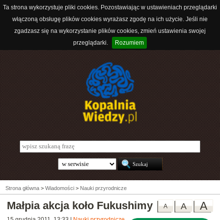
Ta strona wykorzystuje pliki cookies. Pozostawiając w ustawieniach przeglądarki
włączoną obsługę plików cookies wyrażasz zgodę na ich użycie. Jeśli nie
zgadzasz się na wykorzystanie plików cookies, zmień ustawienia swojej
przeglądarki.
Rozumiem
Strona główna
>
Wiadomości
>
Nauki przyrodnicze
Małpia akcja koło Fukushimy
A
A
A
15 grudnia 2011, 13:33
|
Nauki przyrodnicze