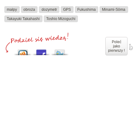
małpy
obroża
dozymetr
GPS
Fukushima
Minami-Sōma
Takayuki Takahashi
Toshio Mizoguchi
Poleć
jako
pierwszy !