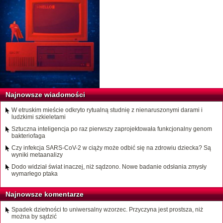
Najnowsze wiadomości
W etruskim mieście odkryto rytualną studnię z nienaruszonymi darami i
ludzkimi szkieletami
Sztuczna inteligencja po raz pierwszy zaprojektowała funkcjonalny genom
bakteriofaga
Czy infekcja SARS-CoV-2 w ciąży może odbić się na zdrowiu dziecka? Są
wyniki metaanalizy
Dodo widział świat inaczej, niż sądzono. Nowe badanie odsłania zmysły
wymarłego ptaka
Najnowsze komentarze
Spadek dzietności to uniwersalny wzorzec. Przyczyna jest prostsza, niż
można by sądzić