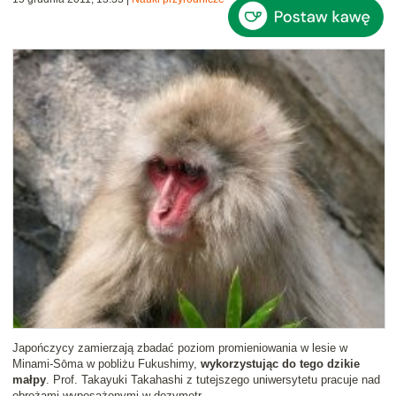
Japończycy zamierzają zbadać poziom promieniowania w lesie w
Minami-Sōma w pobliżu Fukushimy,
wykorzystując do tego dzikie
małpy
. Prof. Takayuki Takahashi z tutejszego uniwersytetu pracuje nad
obrożami wyposażonymi w dozymetr.