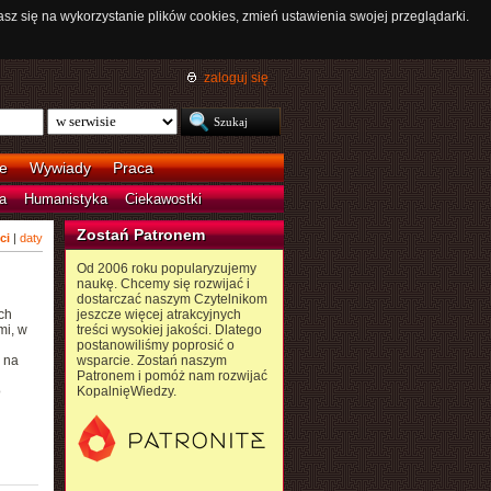
asz się na wykorzystanie plików cookies, zmień ustawienia swojej przeglądarki.
zaloguj się
e
Wywiady
Praca
a
Humanistyka
Ciekawostki
Zostań Patronem
ci
|
daty
Od 2006 roku popularyzujemy
naukę. Chcemy się rozwijać i
dostarczać naszym Czytelnikom
ch
jeszcze więcej atrakcyjnych
mi, w
treści wysokiej jakości. Dlatego
postanowiliśmy poprosić o
 na
wsparcie. Zostań naszym
Patronem i pomóż nam rozwijać
o
KopalnięWiedzy.