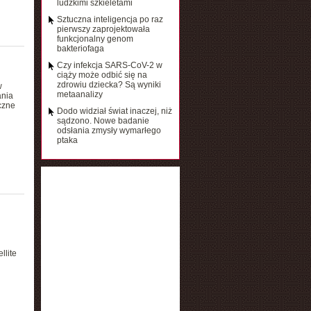
ludzkimi szkieletami
Sztuczna inteligencja po raz
pierwszy zaprojektowała
funkcjonalny genom
bakteriofaga
Czy infekcja SARS-CoV-2 w
ciąży może odbić się na
zdrowiu dziecka? Są wyniki
w
metaanalizy
ania
czne
Dodo widział świat inaczej, niż
sądzono. Nowe badanie
odsłania zmysły wymarłego
ptaka
llite