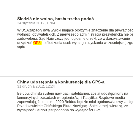
Śledzić nie wolno, hasła trzeba podać
24 stycznia 2012, 11:04
W USA zapadły dwa wyroki mające olbrzymie znaczenie dla prywatności
wolności obywatelskich. Z pierwszego administracja prezydencka nie b
zadowolona. Sąd Najwyższy jednogłośnie orzekł, że wykorzystywanie
urządzeń
GPS
do śledzenia osób wymaga uzyskania wcześniejszej zg
sądu.
Chiny udostępniają konkurencję dla GPS-a
31 grudnia 2012, 12:24
Beidou, chiński system nawigacji satelitarnej, został udostępniony na
komercyjnych zasadach w regionie Azji i Pacyfiku. Rządowe media
zapewniają, że do roku 2020 Beidou będzie miał ogólnoświatowy zasię
Przedstawiciele Chińskiego Biura Nawigacji Satelitarnej twierdzą, że
wydajność Beidou jest podobna do wydajności GPS.