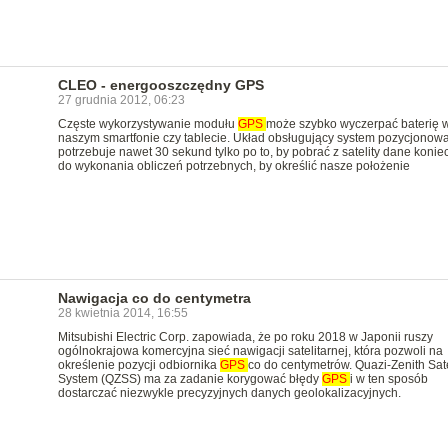
CLEO - energooszczędny GPS
27 grudnia 2012, 06:23
Częste wykorzystywanie modułu
GPS
może szybko wyczerpać baterię 
naszym smartfonie czy tablecie. Układ obsługujący system pozycjonow
potrzebuje nawet 30 sekund tylko po to, by pobrać z satelity dane konie
do wykonania obliczeń potrzebnych, by określić nasze położenie
Nawigacja co do centymetra
28 kwietnia 2014, 16:55
Mitsubishi Electric Corp. zapowiada, że po roku 2018 w Japonii ruszy
ogólnokrajowa komercyjna sieć nawigacji satelitarnej, która pozwoli na
określenie pozycji odbiornika
GPS
co do centymetrów. Quazi-Zenith Sate
System (QZSS) ma za zadanie korygować błędy
GPS
i w ten sposób
dostarczać niezwykle precyzyjnych danych geolokalizacyjnych.