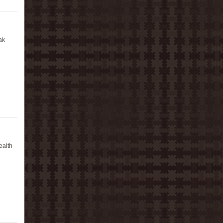
ak
ealth