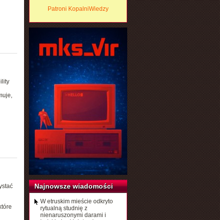
Patroni KopalniWiedzy
lity
muje,
Najnowsze wiadomości
ystać
W etruskim mieście odkryto
tóre
rytualną studnię z
nienaruszonymi darami i