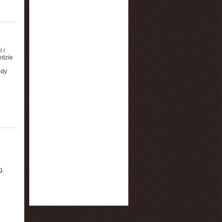
 i
ędzie
ody
g.