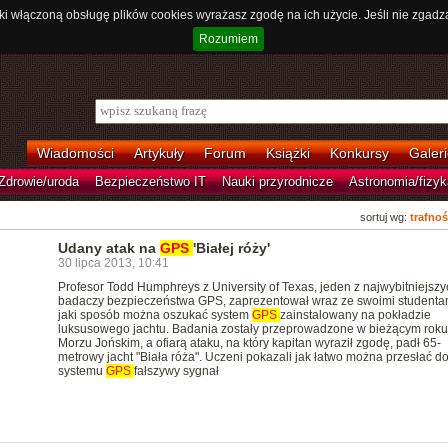
ki włączoną obsługę plików cookies wyrażasz zgodę na ich użycie. Jeśli nie zgadz
Rozumiem
Wiadomości
Artykuły
Forum
Książki
Konkursy
Galeri
Zdrowie/uroda
Bezpieczeństwo IT
Nauki przyrodnicze
Astronomia/fizyk
sortuj wg:
trafnoś
Udany atak na
GPS
'Białej róży'
30 lipca 2013, 10:41
Profesor Todd Humphreys z University of Texas, jeden z najwybitniejszy
badaczy bezpieczeństwa GPS, zaprezentował wraz ze swoimi studenta
jaki sposób można oszukać system
GPS
zainstalowany na pokładzie
luksusowego jachtu. Badania zostały przeprowadzone w bieżącym roku
Morzu Jońskim, a ofiarą ataku, na który kapitan wyraził zgodę, padł 65-
metrowy jacht "Biała róża". Uczeni pokazali jak łatwo można przesłać d
systemu
GPS
fałszywy sygnał