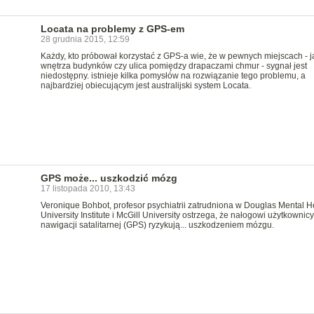
Locata na problemy z GPS-em
28 grudnia 2015, 12:59
Każdy, kto próbował korzystać z GPS-a wie, że w pewnych miejscach - j
wnętrza budynków czy ulica pomiędzy drapaczami chmur - sygnał jest
niedostępny. istnieje kilka pomysłów na rozwiązanie tego problemu, a
najbardziej obiecującym jest australijski system Locata.
GPS może... uszkodzić mózg
17 listopada 2010, 13:43
Veronique Bohbot, profesor psychiatrii zatrudniona w Douglas Mental H
University Institute i McGill University ostrzega, że nałogowi użytkownicy
nawigacji satalitarnej (GPS) ryzykują... uszkodzeniem mózgu.