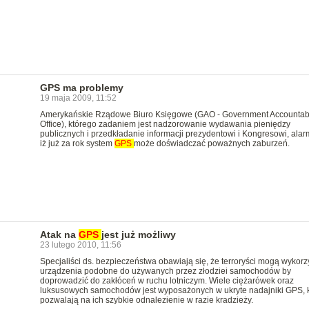
GPS ma problemy
19 maja 2009, 11:52
Amerykańskie Rządowe Biuro Księgowe (GAO - Government Accountabi
Office), którego zadaniem jest nadzorowanie wydawania pieniędzy
publicznych i przedkładanie informacji prezydentowi i Kongresowi, alar
iż już za rok system
GPS
może doświadczać poważnych zaburzeń.
Atak na
GPS
jest już możliwy
23 lutego 2010, 11:56
Specjaliści ds. bezpieczeństwa obawiają się, że terroryści mogą wykorz
urządzenia podobne do używanych przez złodziei samochodów by
doprowadzić do zakłóceń w ruchu lotniczym. Wiele ciężarówek oraz
luksusowych samochodów jest wyposażonych w ukryte nadajniki GPS, k
pozwalają na ich szybkie odnalezienie w razie kradzieży.