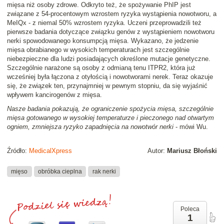
mięsa niż osoby zdrowe. Odkryto też, że spożywanie PhIP jest
związane z 54-procentowym wzrostem ryzyka wystąpienia nowotworu, a
MeIQx - z niemal 50% wzrostem ryzyka. Uczeni przeprowadzili też
pierwsze badania dotyczące związku genów z wystąpieniem nowotworu
nerki spowodowanego konsumpcją mięsa. Wykazano, że jedzenie
mięsa obrabianego w wysokich temperaturach jest szczególnie
niebezpieczne dla ludzi posiadających określone mutacje genetyczne.
Szczególnie narażone są osoby z odmianą tenu ITPR2, która już
wcześniej była łączona z otyłością i nowotworami nerek. Teraz okazuje
się, że związek ten, przynajmniej w pewnym stopniu, da się wyjaśnić
wpływem kancirogenów z mięsa.
Nasze badania pokazują, że ograniczenie spożycia mięsa, szczególnie
mięsa gotowanego w wysokiej temperaturze i pieczonego nad otwartym
ogniem, zmniejsza ryzyko zapadnięcia na nowotwór nerki
- mówi Wu.
Źródło:
MedicalXpress
Autor:
Mariusz Błoński
mięso
obróbka cieplna
rak nerki
Poleca
1