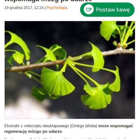
19 grudnia 2017, 12:24
|
Psychologia
Ekstrakt z miłorzębu dwuklapowego (
Ginkgo biloba
)
może wspomagać
regenerację mózgu po udarze
.