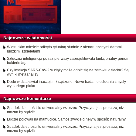
Najnowsze wiadomości
W etruskim mieście odkryto rytualną studnię z nienaruszonymi darami i
ludzkimi szkieletami
Sztuczna inteligencja po raz pierwszy zaprojektowała funkcjonalny genom
bakteriofaga
Czy infekcja SARS-CoV-2 w ciąży może odbić się na zdrowiu dziecka? Są
wyniki metaanalizy
Dodo widział świat inaczej, niż sądzono. Nowe badanie odsłania zmysły
wymarłego ptaka
Najnowsze komentarze
Spadek dzietności to uniwersalny wzorzec. Przyczyna jest prostsza, niż
można by sądzić
Ludzie polowali na mamucice. Samce zwykle ginęły w sposób naturalny
Spadek dzietności to uniwersalny wzorzec. Przyczyna jest prostsza, niż
można by sądzić