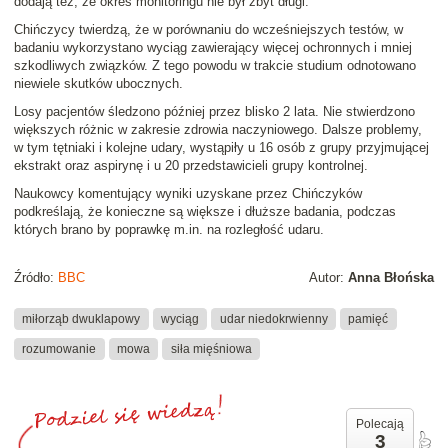
dodają też, że okres monitoringu nie był zbyt długi.
Chińczycy twierdzą, że w porównaniu do wcześniejszych testów, w
badaniu wykorzystano wyciąg zawierający więcej ochronnych i mniej
szkodliwych związków. Z tego powodu w trakcie studium odnotowano
niewiele skutków ubocznych.
Losy pacjentów śledzono później przez blisko 2 lata. Nie stwierdzono
większych różnic w zakresie zdrowia naczyniowego. Dalsze problemy,
w tym tętniaki i kolejne udary, wystąpiły u 16 osób z grupy przyjmującej
ekstrakt oraz aspirynę i u 20 przedstawicieli grupy kontrolnej.
Naukowcy komentujący wyniki uzyskane przez Chińczyków
podkreślają, że konieczne są większe i dłuższe badania, podczas
których brano by poprawkę m.in. na rozległość udaru.
Źródło:
BBC
Autor:
Anna Błońska
miłorząb dwuklapowy
wyciąg
udar niedokrwienny
pamięć
rozumowanie
mowa
siła mięśniowa
Polecają
3