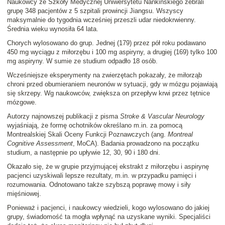
Naukowcy ze Szkoły Medycznej Uniwersytetu Nankińskiego zebrali
grupę 348 pacjentów z 5 szpitali prowincji Jiangsu. Wszyscy
maksymalnie do tygodnia wcześniej przeszli udar niedokrwienny.
Średnia wieku wynosiła 64 lata.
Chorych wylosowano do grup. Jednej (179) przez pół roku podawano
450 mg wyciągu z miłorzębu i 100 mg aspiryny, a drugiej (169) tylko 100
mg aspiryny. W sumie ze studium odpadło 18 osób.
Wcześniejsze eksperymenty na zwierzętach pokazały, że miłorząb
chroni przed obumieraniem neuronów w sytuacji, gdy w mózgu pojawiają
się skrzepy. Wg naukowców, zwiększa on przepływ krwi przez tętnice
mózgowe.
Autorzy najnowszej publikacji z pisma
Stroke & Vascular Neurology
wyjaśniają, że formę ochotników określano m.in. za pomocą
Montrealskiej Skali Oceny Funkcji Poznawczych (ang.
Montreal
Cognitive Assessment
, MoCA). Badania prowadzono na początku
studium, a następnie po upływie 12, 30, 90 i 180 dni.
Okazało się, że w grupie przyjmującej ekstrakt z miłorzębu i aspirynę
pacjenci uzyskiwali lepsze rezultaty, m.in. w przypadku pamięci i
rozumowania. Odnotowano także szybszą poprawę mowy i siły
mięśniowej.
Ponieważ i pacjenci, i naukowcy wiedzieli, kogo wylosowano do jakiej
grupy, świadomość ta mogła wpłynąć na uzyskane wyniki. Specjaliści