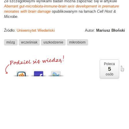
Ze szczegółowymi wynikami badań można zapoznać się w artykule
Aberrant gut-microbiota-immune-brain axis development in premature
neonates with brain damage
opublikowanym na łamach
Cell Host &
Microbe
.
Źródło:
Uniwersytet Wiedeński
Autor:
Mariusz Błoński
mózg
wcześniak
uszkodzenie
mikrobiom
Poleca
5
osób