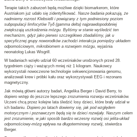
Terapie takich zaburzeń będą możliwe dzięki biomarkerom, które
Austriakom już udało się zidentyfikować.
Nasze badania pokazują, że
nadmierny rozrost Klebsielli i powiązany z tym podniesiony poziom
subpopulacji limfocytów Tγδ (gamma delta) najprawdopodobniej
zwiększają uszkodzenia mózgu. Byliśmy w stanie wyśledzić ten
mechanizm, gdyż jako pierwsi szczegółowo zbadaliśmy, jak u
specyficznej grupy noworodków zachodzi interakcja pomiędzy układem
odpornościowym, mikrobiomem a rozwojem mózgu
, wyjaśnia
neonatolog Lukas Wisgrill.
W badaniach wzięło udział 60 wcześniaków urodzonych przed 28.
tygodniem ciąży i ważących mniej niż 1 kilogram. Naukowcy
wykorzystali nowoczesne technologie sekwencjonowania genomu,
analizowali krew i próbki kału oraz wykorzystywali EEG i rezonans
magnetyczny.
Jak mówią główni autorzy badań, Angelika Berger i David Berry, to
dopiero wstęp do jeszcze lepszego zrozumienia rozwoju wcześniaków.
Uczeni chcą przez kolejne lata śledzić losy dzieci, które brały udział w
ich badaniu.
Dopiero po latach dowiemy się, jak pod względem
motorycznym i poznawczym będą się te dzieci rozwijały. Naszym celem
jest zrozumienie, w jaki sposób bardzo wczesny rozwój osi jelita-układ
odpornościowy-mózg wpływa na długoterminowy rozwój
, stwierdza
Berger.