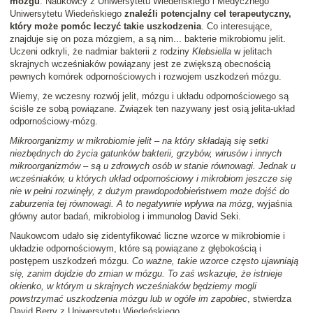
mózgu
. Naukowcy z Uniwersytetu Wiedeńskiego i Medycznego
Uniwersytetu Wiedeńskiego
znaleźli potencjalny cel terapeutyczny,
który może pomóc leczyć takie uszkodzenia
. Co interesujące,
znajduje się on poza mózgiem, a są nim... bakterie mikrobiomu jelit.
Uczeni odkryli, że nadmiar bakterii z rodziny
Klebsiella
w jelitach
skrajnych wcześniaków powiązany jest ze zwiększą obecnością
pewnych komórek odpornościowych i rozwojem uszkodzeń mózgu.
Wiemy, że wczesny rozwój jelit, mózgu i układu odpornościowego są
ściśle ze sobą powiązane. Związek ten nazywany jest osią jelita-układ
odpornościowy-mózg.
Mikroorganizmy w mikrobiomie jelit – na który składają się setki
niezbędnych do życia gatunków bakterii, grzybów, wirusów i innych
mikroorganizmów – są u zdrowych osób w stanie równowagi. Jednak u
wcześniaków, u których układ odpornościowy i mikrobiom jeszcze się
nie w pełni rozwinęły, z dużym prawdopodobieństwem może dojść do
zaburzenia tej równowagi. A to negatywnie wpływa na mózg
, wyjaśnia
główny autor badań, mikrobiolog i immunolog David Seki.
Naukowcom udało się zidentyfikować liczne wzorce w mikrobiomie i
układzie odpornościowym, które są powiązane z głębokością i
postępem uszkodzeń mózgu.
Co ważne, takie wzorce często ujawniają
się, zanim dojdzie do zmian w mózgu. To zaś wskazuje, że istnieje
okienko, w którym u skrajnych wcześniaków będziemy mogli
powstrzymać uszkodzenia mózgu lub w ogóle im zapobiec
, stwierdza
David Berry z Uniwersytetu Wiedeńskiego.