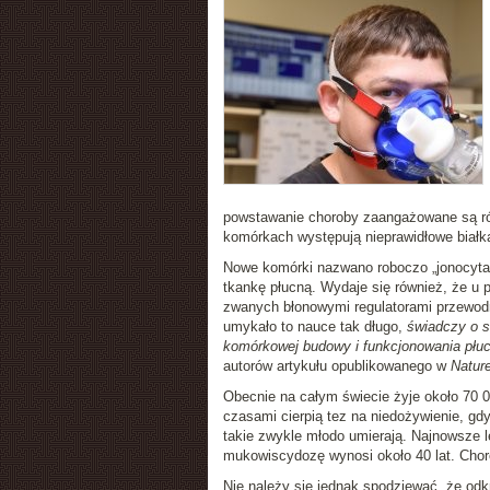
powstawanie choroby zaangażowane są różn
komórkach występują nieprawidłowe białk
Nowe komórki nazwano roboczo „jonocytam
tkankę płucną. Wydaje się również, że u 
zwanych błonowymi regulatorami przewod
umykało to nauce tak długo,
świadczy o s
komórkowej budowy i funkcjonowania płu
autorów artykułu opublikowanego w
Natur
Obecnie na całym świecie żyje około 70 0
czasami cierpią tez na niedożywienie, g
takie zwykle młodo umierają. Najnowsze l
mukowiscydozę wynosi około 40 lat. Chor
Nie należy się jednak spodziewać, że odk