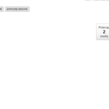
ki
jonocyty płucne
Polecaj
2
osoby