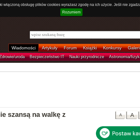
ki włączoną obsługę plików cookies wyrażasz zgodę na ich użycie. Jeśli nie zgadz
Rozumiem
Wiadomości
Artykuły
Forum
Książki
Konkursy
Galeri
Zdrowie/uroda
Bezpieczeństwo IT
Nauki przyrodnicze
Astronomia/fizyk
e szansą na walkę z
A
A