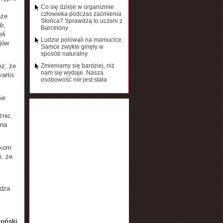
Co się dzieje w organizmie
człowieka podczas zaćmienia
oże
Słońca? Sprawdzą to uczeni z
ób
,
Barcelony
li
Ludzie polowali na mamucice.
jów
Samce zwykle ginęły w
sposób naturalny
eż, że
Zmieniamy się bardziej, niż
nam się wydaje. Nasza
artis
osobowość nie jest stała
ie
żnic.
 na
ikom
i, że
udza
łoński