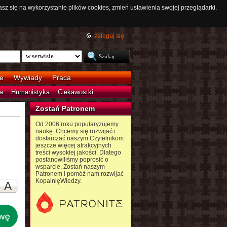
asz się na wykorzystanie plików cookies, zmień ustawienia swojej przeglądarki.
zaloguj się
e
Wywiady
Praca
a
Humanistyka
Ciekawostki
Zostań Patronem
Od 2006 roku popularyzujemy
naukę. Chcemy się rozwijać i
dostarczać naszym Czytelnikom
jeszcze więcej atrakcyjnych
treści wysokiej jakości. Dlatego
postanowiliśmy poprosić o
wsparcie. Zostań naszym
Patronem i pomóż nam rozwijać
KopalnięWiedzy.
A