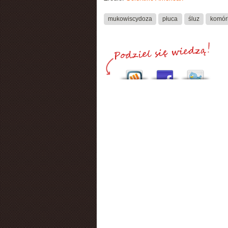
mukowiscydoza
płuca
śluz
komór