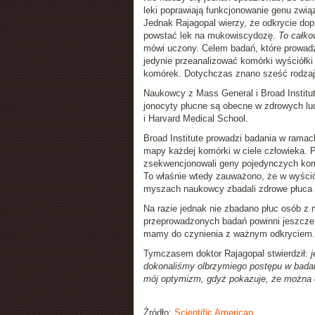
leki poprawiają funkcjonowanie genu zwią
Jednak Rajagopal wierzy, że odkrycie do
powstać lek na mukowiscydozę.
To całko
mówi uczony. Celem badań, które prowadz
jedynie przeanalizować komórki wyściółki
komórek. Dotychczas znano sześć rodzaj
Naukowcy z Mass General i Broad Institu
jonocyty płucne są obecne w zdrowych lud
i Harvard Medical School.
Broad Institute prowadzi badania w ramac
mapy każdej komórki w ciele człowieka. Pr
zsekwencjonowali geny pojedynczych komó
To właśnie wtedy zauważono, że w wyśció
myszach naukowcy zbadali zdrowe płuca zma
Na razie jednak nie zbadano płuc osób 
przeprowadzonych badań powinni jeszcze p
mamy do czynienia z ważnym odkryciem.
Tymczasem doktor Rajagopal stwierdził:
j
dokonaliśmy olbrzymiego postępu w badan
mój optymizm, gdyż pokazuje, że można 
Źródło:
Scientific American