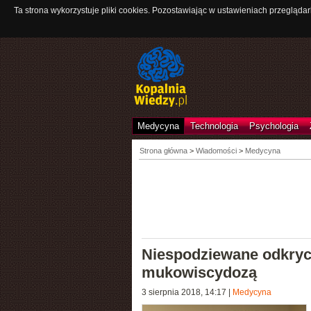
Ta strona wykorzystuje pliki cookies. Pozostawiając w ustawieniach przeglądar
Medycyna
Technologia
Psychologia
Strona główna
>
Wiadomości
>
Medycyna
Niespodziewane odkryci
mukowiscydozą
3 sierpnia 2018, 14:17
|
Medycyna