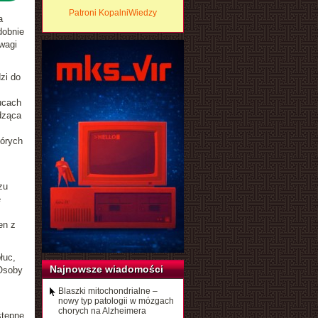
Patroni KopalniWiedzy
a
dobnie
wagi
zi do
ucach
dząca
tórych
zu
e
en z
łuc,
Najnowsze wiadomości
 Osoby
Blaszki mitochondrialne –
nowy typ patologii w mózgach
chorych na Alzheimera
stępne