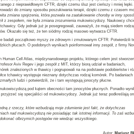
zanego z nieprawidłowym CFTR, dzięki czemu śluz jest cieńszy i mniej lepki.
prowadzi do zmiany sposobu poszukiwania terapii, dzięki czemu z czasem m
wita zmiana spojrzenia, która pozwala na zaatakowanie choroby w inny spos
ił z zespołem, nie była zmiana zrozumienia mukowiscydozy. Naukowcy chcie
 tchawicy. Gdy jednak już je posegregowali, zauważyli, że mają siedem rodza
ów. Okazało się też, że ten siódmy rodzaj masowo wytwarza CFTR.
te badali początkowo myszy ze zdrowym i zmutowanym CFTR. Potwierdzili t
zkich płucach. O podobnych wynikach poinformował inny zespół, z firmy Nov
h Human Cell Atlas, międzynarodowego projektu, którego celem jest stworzen
ofesor Aviv Regev i jego zespół z MIT, którzy biorą udział w badaniach,
rek znalezionych w thawicy i pogrupowali na na podstawie podobieństw i ró
łce tchawicy występuje nieznany dotychczas rodzaj komórek. Po badaniach
rłych ludzi i potwierdzili, że i tam występują jonocyty płucne.
z mukowiscydozą pod kątem obecności tam jonocytów płucnych. Ponadto wyn
rzyjrzeć się specjaliści od mukowiscydozy. Jednak już teraz podkreślają on
edną z rzeczy, które wzbudzają moje zdumienie jest fakt, że dotychczas
iach nad mukowiscydozą nie posiadając tak istotnej informacji. To zaś wzb
dokonać olbrzymich postępów nie wiedząc wszystkiego
.
Autor:
Mariusz B