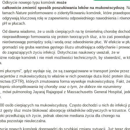
Odkrycie nowego typu komórek
może
całkowicie zmienić sposób poszukiwania leków na mukowiscydozę
. N
łamach
Nature
poinformowano o zidentyfikowaniu komórek, które prawdopo
odgrywają kluczową rolę w zapewnieniu odpowiedniego nawodnienia i równo
pH w płucach.
Od dawna wiadomo, że u osób cierpiących na tę śmiertelną chorobę dochod
nieprawidłowego formowania się protein tworzących śluz, a to zaś powoduje
nierównowagę pomiędzy solą i wodą oraz odwodnienie płuc. W efekcie w pł
gromadzi się gruba warstwa gęstego śluzu utrudniająca oddychanie i prowa
do zagrażających życiu infekcji. Dotychczas naukowcy uważali, że w
e rodzaje komórek i nie mieli możliwości technicznych, by stwierdzić, w k
a.
i płucnymi”, gdyż wydaje się, że są zaangażowane w transport jonów przez
pacjentów z mukowiscydozą to właśnie w nich powstaje duża ilość protein ślu
nictwa (CFTR), których zmutowana forma wywołuje mukowiscydozę. Fakt, ż
topniu skomplikowania tej choroby oraz o tym, że dobrze nie rozumiemy
c
, mówi pulmonolog Jayaraj Rajagopal z Massachusetts General Hospital, jed
e
.
00 osób cierpiących na mukowiscydozę. Często dochodzi u nich do infekcji p
dyż gęsty śluz może blokować absorpcję składników odżywczych w trzustce.
eki przedłużają ich życie, jednak obecnie mediana życia dla chorego na
oba pozostaje nieuleczalna.
rycie nowych komórek doprowadzi do szybkiej zmiany sytuacji. Już teraz do