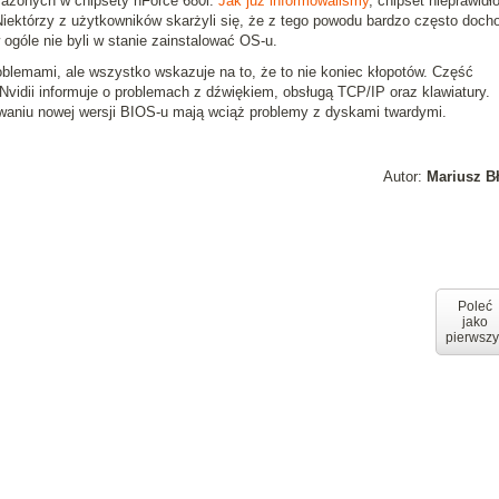
sażonych w chipsety nForce 680i.
Jak już informowaliśmy
, chipset nieprawidł
iektórzy z użytkowników skarżyli się, że z tego powodu bardzo często doch
 ogóle nie byli w stanie zainstalować OS-u.
oblemami, ale wszystko wskazuje na to, że to nie koniec kłopotów. Część
vidii informuje o problemach z dźwiękiem, obsługą TCP/IP oraz klawiatury.
owaniu nowej wersji BIOS-u mają wciąż problemy z dyskami twardymi.
Autor:
Mariusz B
Poleć
jako
pierwszy