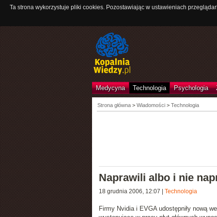
Ta strona wykorzystuje pliki cookies. Pozostawiając w ustawieniach przeglądar
Medycyna
Technologia
Psychologia
Strona główna
>
Wiadomości
>
Technologia
Naprawili albo i nie nap
18 grudnia 2006, 12:07
|
Technologia
Firmy Nvidia i EVGA
udostępniły nową we