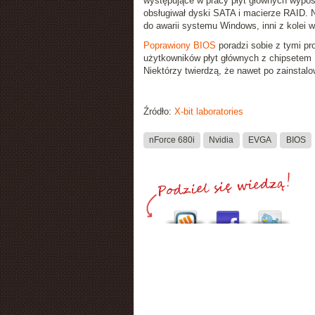
występujące w pracy płyt głównych wypo
obsługiwał dyski SATA i macierze RAID. N
do awarii systemu Windows, inni z kolei w
Poprawiony BIOS
poradzi sobie z tymi pr
użytkowników płyt głównych z chipsetem N
Niektórzy twierdzą, że nawet po zainstal
Źródło:
X-bit laboratories
nForce 680i
Nvidia
EVGA
BIOS