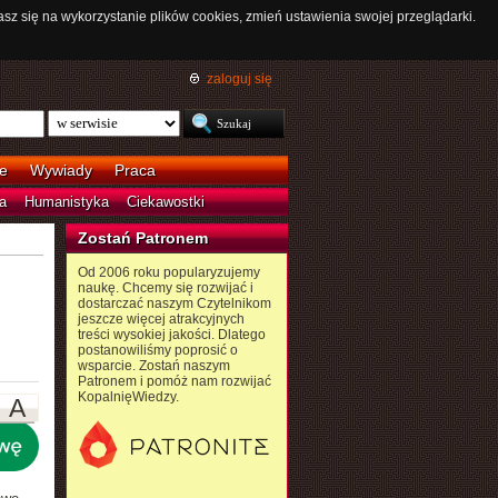
asz się na wykorzystanie plików cookies, zmień ustawienia swojej przeglądarki.
zaloguj się
e
Wywiady
Praca
a
Humanistyka
Ciekawostki
Zostań Patronem
Od 2006 roku popularyzujemy
naukę. Chcemy się rozwijać i
dostarczać naszym Czytelnikom
jeszcze więcej atrakcyjnych
treści wysokiej jakości. Dlatego
postanowiliśmy poprosić o
wsparcie. Zostań naszym
Patronem i pomóż nam rozwijać
KopalnięWiedzy.
A