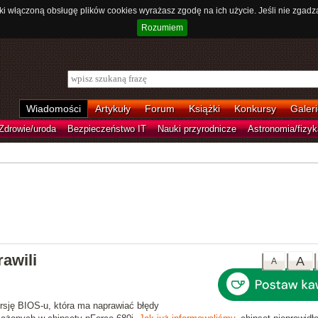
ki włączoną obsługę plików cookies wyrażasz zgodę na ich użycie. Jeśli nie zgadz
Rozumiem
Wiadomości
Artykuły
Forum
Książki
Konkursy
Galeri
Zdrowie/uroda
Bezpieczeństwo IT
Nauki przyrodnicze
Astronomia/fizyk
rawili
A
A
rsję BIOS-u
, która ma naprawiać błędy