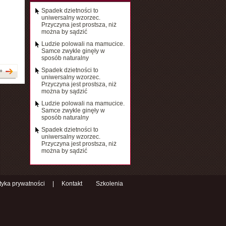
Spadek dzietności to
uniwersalny wzorzec.
Przyczyna jest prostsza, niż
można by sądzić
Ludzie polowali na mamucice.
Samce zwykle ginęły w
sposób naturalny
Spadek dzietności to
»
uniwersalny wzorzec.
Przyczyna jest prostsza, niż
można by sądzić
Ludzie polowali na mamucice.
Samce zwykle ginęły w
sposób naturalny
Spadek dzietności to
uniwersalny wzorzec.
Przyczyna jest prostsza, niż
można by sądzić
ityka prywatności
|
Kontakt
Szkolenia