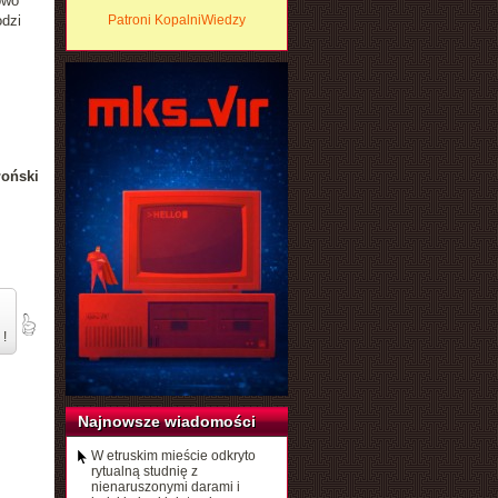
owo
odzi
Patroni KopalniWiedzy
łoński
 !
Najnowsze wiadomości
W etruskim mieście odkryto
rytualną studnię z
nienaruszonymi darami i