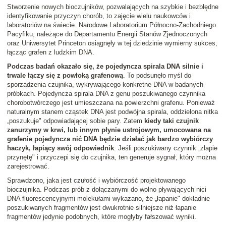
Stworzenie nowych bioczujników, pozwalających na szybkie i bezbłędne
identyfikowanie przyczyn chorób, to zajęcie wielu naukowców i
laboratoriów na świecie. Narodowe Laboratorium Północno-Zachodniego
Pacyfiku, należące do Departamentu Energii Stanów Zjednoczonych
oraz Uniwersytet Princeton osiągnęły w tej dziedzinie wymierny sukces,
łącząc grafen z ludzkim DNA.
Podczas badań okazało się, że pojedyncza spirala DNA silnie i
trwale łączy się z powłoką grafenową
. To podsunęło myśl do
sporządzenia czujnika, wykrywającego konkretne DNA w badanych
próbkach. Pojedyncza spirala DNA z genu poszukiwanego czynnika
chorobotwórczego jest umieszczana na powierzchni grafenu. Ponieważ
naturalnym stanem cząstek DNA jest podwójna spirala, oddzielona nitka
„poszukuje" odpowiadającej sobie pary. Zatem
kiedy taki czujnik
zanurzymy w krwi, lub innym płynie ustrojowym, umocowana na
grafenie pojedyncza nić DNA będzie działać jak bardzo wybiórczy
haczyk, łapiący swój odpowiednik
. Jeśli poszukiwany czynnik „złapie
przynętę" i przyczepi się do czujnika, ten generuje sygnał, który można
zarejestrować.
Sprawdzono, jaka jest czułość i wybiórczość projektowanego
bioczujnika. Podczas prób z dołączanymi do wolno pływających nici
DNA fluorescencyjnymi molekułami wykazano, że „łapanie" dokładnie
poszukiwanych fragmentów jest dwukrotnie silniejsze niż łapanie
fragmentów jedynie podobnych, które mogłyby fałszować wyniki.