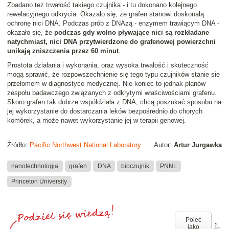
Zbadano też trwałość takiego czujnika - i tu dokonano kolejnego
rewelacyjnego odkrycia. Okazało się, że grafen stanowi doskonałą
ochronę nici DNA. Podczas prób z DNAzą - enzymem trawiącym DNA -
okazało się, że
podczas gdy wolno pływające nici są rozkładane
natychmiast, nici DNA przytwierdzone do grafenowej powierzchni
unikają zniszczenia przez 60 minut
.
Prostota działania i wykonania, oraz wysoka trwałość i skuteczność
mogą sprawić, że rozpowszechnienie się tego typu czujników stanie się
przełomem w diagnostyce medycznej. Nie koniec to jednak planów
zespołu badawczego związanych z odkrytymi właściwościami grafenu.
Skoro grafen tak dobrze współdziała z DNA, chcą poszukać sposobu na
jej wykorzystanie do dostarczania leków bezpośrednio do chorych
komórek, a może nawet wykorzystanie jej w terapii genowej.
Źródło:
Pacific Northwest National Laboratory
Autor:
Artur Jurgawka
nanotechnologia
grafen
DNA
bioczujnik
PNNL
Princeton University
Poleć
jako