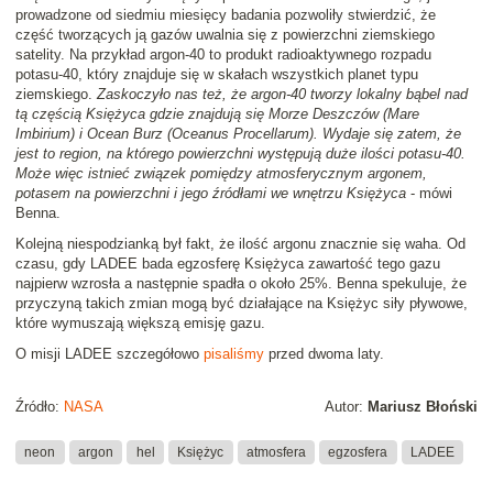
prowadzone od siedmiu miesięcy badania pozwoliły stwierdzić, że
część tworzących ją gazów uwalnia się z powierzchni ziemskiego
satelity. Na przykład argon-40 to produkt radioaktywnego rozpadu
potasu-40, który znajduje się w skałach wszystkich planet typu
ziemskiego.
Zaskoczyło nas też, że argon-40 tworzy lokalny bąbel nad
tą częścią Księżyca gdzie znajdują się Morze Deszczów (Mare
Imbirium) i Ocean Burz (Oceanus Procellarum). Wydaje się zatem, że
jest to region, na którego powierzchni występują duże ilości potasu-40.
Może więc istnieć związek pomiędzy atmosferycznym argonem,
potasem na powierzchni i jego źródłami we wnętrzu Księżyca
- mówi
Benna.
Kolejną niespodzianką był fakt, że ilość argonu znacznie się waha. Od
czasu, gdy LADEE bada egzosferę Księżyca zawartość tego gazu
najpierw wzrosła a następnie spadła o około 25%. Benna spekuluje, że
przyczyną takich zmian mogą być działające na Księżyc siły pływowe,
które wymuszają większą emisję gazu.
O misji LADEE szczegółowo
pisaliśmy
przed dwoma laty.
Źródło:
NASA
Autor:
Mariusz Błoński
neon
argon
hel
Księżyc
atmosfera
egzosfera
LADEE