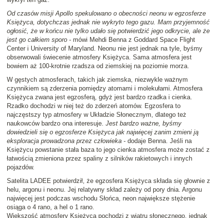
Od czasów misji Apollo spekulowano o obecności neonu w egzosferze
Księżyca, dotychczas jednak nie wykryto tego gazu. Mam przyjemność
ogłosić, że w końcu nie tylko udało się potwierdzić jego odkrycie, ale że
jest go całkiem sporo
- mówi Mehdi Benna z Goddard Space Flight
Center i University of Maryland. Neonu nie jest jednak na tyle, byśmy
obserwowali świecenie atmosfery Księżyca. Sama atmosfera jest
bowiem aż 100-krotnie rzadsza od ziemskiej na poziomie morza.
W gęstych atmosferach, takich jak ziemska, niezwykle ważnym
czynnikiem są zderzenia pomiędzy atomami i molekułami. Atmosfera
Księżyca zwana jest egzosferą, gdyż jest bardzo rzadka i cienka.
Rzadko dochodzi w niej też do zderzeń atomów. Egzosfera to
najczęstszy typ atmosfery w Układzie Słonecznym, dlatego też
naukowców bardzo ona interesuje.
Jest bardzo ważne, byśmy
dowiedzieli się o egzosferze Księżyca jak najwięcej zanim zmieni ją
eksploracja prowadzona przez człowieka
- dodaje Benna. Jeśli na
Księżycu powstanie stała baza to jego cienka atmosfera może zostać z
łatwością zmieniona przez spaliny z silników rakietowych i innych
pojazdów.
Satelita LADEE potwierdził, że egzosfera Księżyca składa się głownie z
helu, argonu i neonu. Jej relatywny skład zależy od pory dnia. Argonu
najwięcej jest podczas wschodu Słońca, neon największe stężenie
osiąga o 4 rano, a hel o 1 rano.
Większość atmosfery Księżyca pochodzi z wiatru słonecznego, jednak