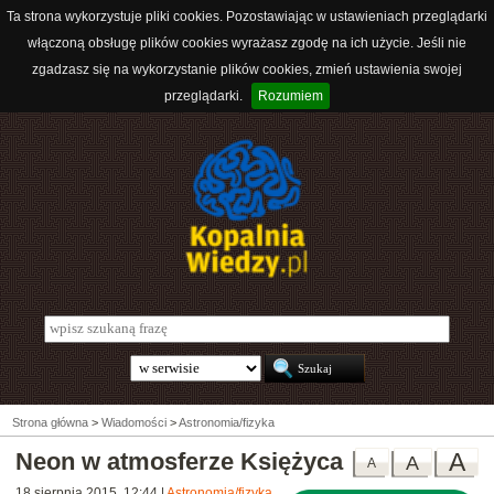
Ta strona wykorzystuje pliki cookies. Pozostawiając w ustawieniach przeglądarki
włączoną obsługę plików cookies wyrażasz zgodę na ich użycie. Jeśli nie
zgadzasz się na wykorzystanie plików cookies, zmień ustawienia swojej
przeglądarki.
Rozumiem
Strona główna
>
Wiadomości
>
Astronomia/fizyka
Neon w atmosferze Księżyca
A
A
A
18 sierpnia 2015, 12:44
|
Astronomia/fizyka