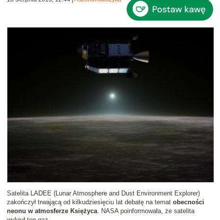
Satelita LADEE (Lunar Atmosphere and Dust Environment Explorer)
zakończył trwającą od kilkudziesięciu lat debatę na temat
obecności
neonu w atmosferze Księżyca
. NASA poinformowała, że satelita
wykrył ten gaz.