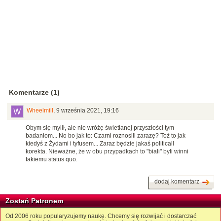
Komentarze (1)
Wheelmill
,
9 września 2021, 19:16
Obym się mylił, ale nie wróżę świetlanej przyszłości tym
badaniom... No bo jak to: Czarni roznosili zarazę? Toż to jak
kiedyś z Żydami i tyfusem... Zaraz będzie jakaś politicall
korekta. Nieważne, że w obu przypadkach to "biali" byli winni
takiemu status quo.
dodaj komentarz
Zostań Patronem
Od 2006 roku popularyzujemy naukę. Chcemy się rozwijać i dostarczać