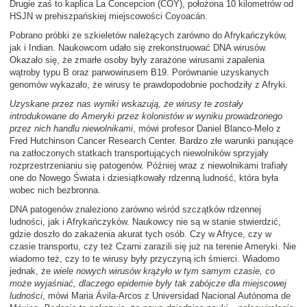
Drugie zaś to kaplica La Concepcion (COY), położona 10 kilometrów od
HSJN w prehiszpańskiej miejscowości Coyoacán.
Pobrano próbki ze szkieletów należących zarówno do Afrykańczyków,
jak i Indian. Naukowcom udało się zrekonstruować DNA wirusów.
Okazało się, że zmarłe osoby były zarażone wirusami zapalenia
wątroby typu B oraz parwowirusem B19. Porównanie uzyskanych
genomów wykazało, że wirusy te prawdopodobnie pochodziły z Afryki.
Uzyskane przez nas wyniki wskazują, że wirusy te zostały
introdukowane do Ameryki przez kolonistów w wyniku prowadzonego
przez nich handlu niewolnikami
, mówi profesor Daniel Blanco-Melo z
Fred Hutchinson Cancer Research Center. Bardzo złe warunki panujące
na zatłoczonych statkach transportujących niewolników sprzyjały
rozprzestrzenianiu się patogenów. Później wraz z niewolnikami trafiały
one do Nowego Świata i dziesiątkowały rdzenną ludność, która była
wobec nich bezbronna.
DNA patogenów znaleziono zarówno wśród szczątków rdzennej
ludności, jak i Afrykańczyków. Naukowcy nie są w stanie stwierdzić,
gdzie doszło do zakażenia akurat tych osób. Czy w Afryce, czy w
czasie transportu, czy też Czarni zarazili się już na terenie Ameryki. Nie
wiadomo też, czy to te wirusy były przyczyną ich śmierci. Wiadomo
jednak, że
wiele nowych wirusów krążyło w tym samym czasie, co
może wyjaśniać, dlaczego epidemie były tak zabójcze dla miejscowej
ludności
, mówi Maria Ávila-Arcos z Universidad Nacional Autónoma de