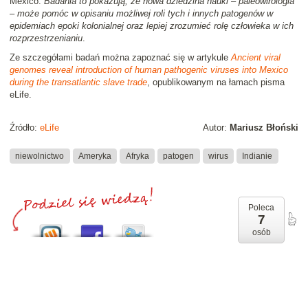
México.
Badania to pokazują, że nowa dziedzina nauki – paleowirologia
– może pomóc w opisaniu możliwej roli tych i innych patogenów w
epidemiach epoki kolonialnej oraz lepiej zrozumieć rolę człowieka w ich
rozprzestrzenianiu
.
Ze szczegółami badań można zapoznać się w artykule
Ancient viral
genomes reveal introduction of human pathogenic viruses into Mexico
during the transatlantic slave trade
, opublikowanym na łamach pisma
eLife.
Źródło:
eLife
Autor:
Mariusz Błoński
niewolnictwo
Ameryka
Afryka
patogen
wirus
Indianie
Poleca
7
osób