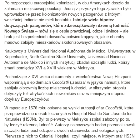
Po rozpoczęciu europejskiej kolonizacji, w obu Amerykach doszło do
załamania miejscowej populacji. Jedną z przyczyn tego zjawiska było
wprowadzenie przez kolonizatorów nowych patogenów, z którymi
wcześniej Indianie nie mieli kontaktu.
Istnieje wiele hipotez
dotyczących patogenów, które zdziesiątkowały rdzenną ludność
Nowego Świata
– mówi się o ospie prawdziwej, odrze i śwince – ale
brak jest bezpośrednich dowodów potwierdzających, jakie choroby
masowo zabijały mieszkańców skolonizowanych obszarów.
Naukowcy z Universidad Nacional Autónoma de México, Uniwersytetu w
Kopenhadze, North Carolina State University, Universidad Nacional
Autónoma de México i innych instytucji zbadali szczątki ludzi, którzy
zmarli pomiędzy XVI a XVIII wiekiem w Meksyku.
Pochodzące z XVI wieku dokumenty z wicekrólestwa Nowej Hiszpanii
wspominają o epidemiach
Cocoliztli
(„zaraza” w języku nahuatl), które
zabijały olbrzymią liczbę miejscowej ludności, w olbrzymim stopniu
dotyczyły też afrykańskich niewolników oraz w mniejszym stopniu
dotykały Europejczyków.
W raporcie z 1576 roku opisane są wyniki autopsji ofiar
Cocoliztli
, które
przeprowadzono u osób leczonych w Hospital Real de San Jose de los
Naturales (HSJN). Był to pierwszy w Meksyku szpital założony po to,
by leczyć rdzenną ludność. Autorzy najnowszych badań przeanalizowali
szczątki ludzi pochodzące z dwóch stanowisko archeologicznych.
Pierwsze z nich to Colonial Hospital, czyli miejsce, w którym stał HSJN.