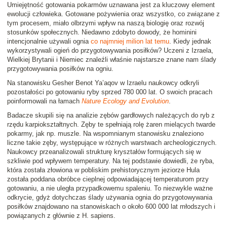
Umiejętność gotowania pokarmów uznawana jest za kluczowy element
ewolucji człowieka. Gotowane pożywienia oraz wszystko, co związane z
tym procesem, miało olbrzymi wpływ na naszą biologię oraz rozwój
stosunków społecznych. Niedawno zdobyto dowody, że hominini
intencjonalnie używali ognia
co najmniej milion lat temu
. Kiedy jednak
wykorzystywali ogień do przygotowywania posiłków? Uczeni z Izraela,
Wielkiej Brytanii i Niemiec znaleźli właśnie najstarsze znane nam ślady
przygotowywania posiłków na ogniu.
Na stanowisku Gesher Benot Ya’aqov w Izraelu naukowcy odkryli
pozostałości po gotowaniu ryby sprzed 780 000 lat. O swoich pracach
poinformowali na łamach
Nature Ecology and Evolution
.
Badacze skupili się na analizie zębów gardłowych należących do ryb z
rzędu karpiokształtnych. Zęby te spełniają rolę żaren mielących twarde
pokarmy, jak np. muszle. Na wspomnianym stanowisku znaleziono
liczne takie zęby, występujące w różnych warstwach archeologicznych.
Naukowcy przeanalizowali strukturę kryształów formujących się w
szkliwie pod wpływem temperatury. Na tej podstawie dowiedli, że ryba,
która została złowiona w pobliskim prehistorycznym jeziorze Hula
została poddana obróbce cieplnej odpowiadającej temperaturom przy
gotowaniu, a nie uległa przypadkowemu spaleniu. To niezwykle ważne
odkrycie, gdyż dotychczas ślady używania ognia do przygotowywania
posiłków znajdowano na stanowiskach o około 600 000 lat młodszych i
powiązanych z głównie z H. sapiens.