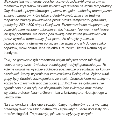
Wykorzystaliśmy metody geochemiczne do zidentyfikowania zmian
rozmiarów kryształów szkliwa wyniku wystawienia na różne temperatury.
Gdy dochodzi przypadkowego spalenia w ogniu, zachodzą dramatyczne
zmiany rozmiarów, które łatwo zidentyfikować. Znacznie trudniej
rozpoznać zmiany powodowane przez niższe temperatury gotowania,
pomiędzy 200 a 500 stopni Celsjusza. Przeprowadzone eksperymenty
pozwoliły nam na zidentyfikowania takich zmian. Nie wiemy dokładnie,
jak ryby gotowano, ale biorąc pod uwagę brak zmian powodowanych
przez wysokie temperatury, jest jasne, że nie były gotowane
bezpośrednio na otwartym ogniu, ani nie wrzucono ich do ognia jako
odpadów
, mówi doktor Jens Najorka z Muzeum Historii Naturalnej w
Londynie.
Fakt, że gotowanie ryb stosowano w tym miejscu przez tak długi,
nieprzerwany czas, świadczy o istniejącej tradycji gotowania ryb. To
kolejne dowód na wysokie zdolności poznawcze przedstawicieli kultury
aszelskiej, którzy w prehistorii zamieszkiwali Dolinę Hula. Żyjące tutaj
grupy były świetnie zaznajomione ze swoim środowiskiem naturalnym i
korzystały z różnych jego zasobów. [...] Możliwe, że gotowanie nie
ograniczało się do ryb, ale obejmowało inne zwierzęta oraz rośliny
,
wyjaśnia profesor Naama Goren-Inbar z Uniwersytetu Hebrajskiego w
Jerozolimie.
Na stanowisku znaleziono szczątki różnych gatunków ryb, z wyraźną
przewagą dwóch wielkich gatunków karpiowatych, które dorastały do 2
metrów długości.
To pokazuje, jak ważne były ryby w życiu