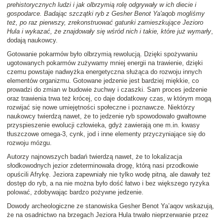
prehistorycznych ludzi i jak olbrzymią rolę odgrywały w ich diecie i
gospodarce. Badając szczątki ryb z Gesher Benot Ya'aqob mogliśmy
też, po raz pierwszy, zrekonstruować gatunki zamieszkujące Jezioro
Hula i wykazać, że znajdowały się wśród nich i takie, które już wymarły
,
dodają naukowcy.
Gotowanie pokarmów było olbrzymią rewolucją. Dzięki spożywaniu
ugotowanych pokarmów zużywamy mniej energii na trawienie, dzięki
czemu powstaje nadwyżka energetyczna służąca do rozwoju innych
elementów organizmu. Gotowane jedzenie jest bardziej miękkie, co
prowadzi do zmian w budowie żuchwy i czaszki. Sam proces jedzenie
oraz trawienia trwa też krócej, co daje dodatkowy czas, w którym mogą
rozwijać się nowe umiejętności społeczne i poznawcze. Niektórzy
naukowcy twierdzą nawet, że to jedzenie ryb spowodowało gwałtowne
przyspieszenie ewolucji człowieka, gdyż zawierają one m.in. kwasy
tłuszczowe omega-3, cynk, jod i inne elementy przyczyniające się do
rozwoju mózgu.
Autorzy najnowszych badań twierdzą nawet, że to lokalizacja
słodkowodnych jezior zdeterminowała drogę, którą nasi przodkowie
opuścili Afrykę. Jeziora zapewniały nie tylko wodę pitną, ale dawały też
dostęp do ryb, a na nie można było dość łatwo i bez większego ryzyka
polować, zdobywając bardzo pożywne jedzenie.
Dowody archeologiczne ze stanowiska Gesher Benot Ya’aqov wskazują,
że na osadnictwo na brzegach Jeziora Hula trwało nieprzerwanie przez