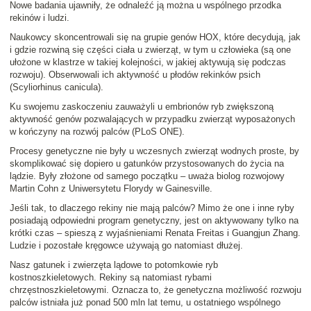
Nowe badania ujawniły, że odnaleźć ją można
u wspólnego przodka
rekinów i ludzi
.
Naukowcy skoncentrowali się na grupie
genów HOX
, które decydują, jak
i gdzie rozwiną się części ciała u zwierząt, w tym u człowieka (są one
ułożone w klastrze w takiej kolejności, w jakiej aktywują się podczas
rozwoju). Obserwowali ich aktywność u płodów rekinków psich
(
Scyliorhinus canicula
).
Ku swojemu zaskoczeniu zauważyli u embrionów ryb zwiększoną
aktywność genów pozwalających w przypadku zwierząt wyposażonych
w kończyny na rozwój palców (
PLoS ONE
).
Procesy genetyczne nie były u wczesnych zwierząt wodnych proste, by
skomplikować się dopiero u gatunków przystosowanych do życia na
lądzie. Były złożone od samego początku
– uważa biolog rozwojowy
Martin Cohn
z Uniwersytetu Florydy w Gainesville.
Jeśli tak, to dlaczego rekiny nie mają palców? Mimo że one i inne ryby
posiadają odpowiedni program genetyczny, jest on aktywowany tylko na
krótki czas – spieszą z wyjaśnieniami Renata Freitas i Guangjun Zhang.
Ludzie i pozostałe kręgowce używają go natomiast dłużej.
Nasz gatunek i zwierzęta lądowe to potomkowie ryb
kostnoszkieletowych. Rekiny są natomiast rybami
chrzęstnoszkieletowymi. Oznacza to, że
genetyczna możliwość rozwoju
palców istniała już ponad 500 mln lat temu
, u ostatniego wspólnego