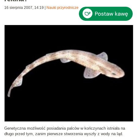
16 sierpnia 2007, 14:19
|
Nauki przyrodnicze
Genetyczna
możliwość posiadania palców
w kończynach istniała na
długo przed tym, zanim pierwsze stworzenia wyszły z wody na ląd.