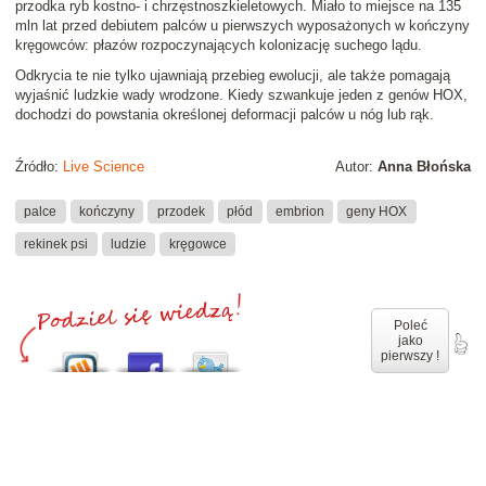
przodka ryb kostno- i chrzęstnoszkieletowych. Miało to miejsce na 135
mln lat przed debiutem palców u pierwszych wyposażonych w kończyny
kręgowców: płazów rozpoczynających kolonizację suchego lądu.
Odkrycia te nie tylko ujawniają przebieg ewolucji, ale także pomagają
wyjaśnić ludzkie wady wrodzone. Kiedy szwankuje jeden z genów HOX,
dochodzi do powstania określonej deformacji palców u nóg lub rąk
.
Źródło:
Live Science
Autor:
Anna Błońska
palce
kończyny
przodek
płód
embrion
geny HOX
rekinek psi
ludzie
kręgowce
Poleć
jako
pierwszy !