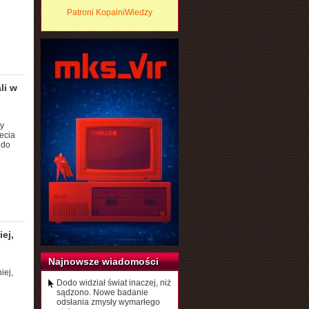
Patroni KopalniWiedzy
li w
y
ecia
 do
ej,
Najnowsze wiadomości
iej,
Dodo widział świat inaczej, niż
sądzono. Nowe badanie
odsłania zmysły wymarłego