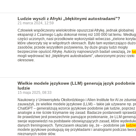
Ludzie wyszli z Afryki „błękitnymi autostradami”?
21 marca 2024, 12:59
Człowiek współczesny wielokrotnie opuszczał Afrykę, jednak globalnej
ekspansji z Czarnego Lądu dokonał mniej niż 100 000 lat temu. Według
części uczonych, nasi przodkowie wykorzystali wówczas „zielone koryta
które utworzyły się w wilgotnych okresach. Było tam wystarczająco dużo
zasobów, przede wszystkim pożywienia, by duże grupy ludzi mogły
bezpiecznie opuścić Afrykę. Autorzy najnowszych badań uważają, że
lu
mogli wędrować też „błękitnymi autostradami”, utworzonymi przez rzeki
okresowe.
Wielkie modele językowe (LLM) generują język podobnie 
ludzie
15 maja 2025, 08:33
Naukowcy z Uniwersytetu Oksfordzkiego i Allen Institute for AI ze zdumi
zauważyli, że wielkie modele językowe (LLM) – takie jak używane np. p
ChatGPT – generalizują wzorce językowe podobnie jak ludzie, poprzez
analogie a nie ścisłe trzymanie się zasad. Badacze postanowili sprawdz
ile prawdziwe jest powszechnie panujące przekonanie, że LLM generuj
swoje wypowiedzi na podstawie obowiązujących zasad, które wydeduk
danych treningowych. Tymczasem okazało się, że – podobnie jak
ludzi
modele językowe posługują się przykładami i analogiami podczas twor
nieznanych sobie słów.