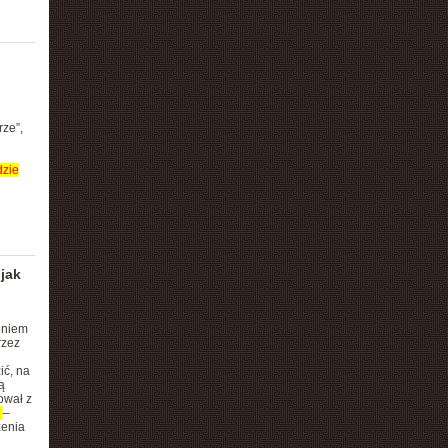
rze”,
dzie
jak
eniem
rzez
ić, na
ą
ował z
e
–
zenia