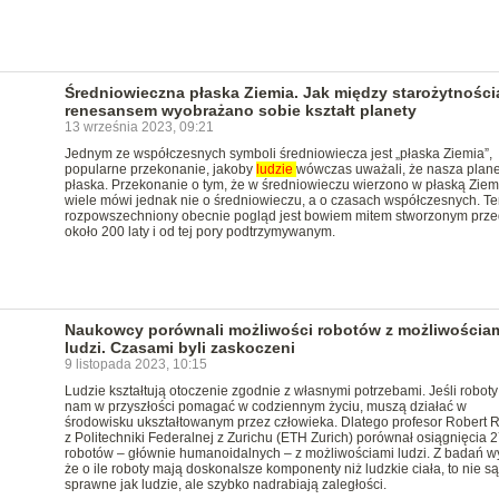
Średniowieczna płaska Ziemia. Jak między starożytności
renesansem wyobrażano sobie kształt planety
13 września 2023, 09:21
Jednym ze współczesnych symboli średniowiecza jest „płaska Ziemia”,
popularne przekonanie, jakoby
ludzie
wówczas uważali, że nasza planet
płaska. Przekonanie o tym, że w średniowieczu wierzono w płaską Ziem
wiele mówi jednak nie o średniowieczu, a o czasach współczesnych. Te
rozpowszechniony obecnie pogląd jest bowiem mitem stworzonym prze
około 200 laty i od tej pory podtrzymywanym.
Naukowcy porównali możliwości robotów z możliwościa
ludzi. Czasami byli zaskoczeni
9 listopada 2023, 10:15
Ludzie kształtują otoczenie zgodnie z własnymi potrzebami. Jeśli robot
nam w przyszłości pomagać w codziennym życiu, muszą działać w
środowisku ukształtowanym przez człowieka. Dlatego profesor Robert R
z Politechniki Federalnej z Zurichu (ETH Zurich) porównał osiągnięcia 2
robotów – głównie humanoidalnych – z możliwościami ludzi. Z badań w
że o ile roboty mają doskonalsze komponenty niż ludzkie ciała, to nie są
sprawne jak ludzie, ale szybko nadrabiają zaległości.