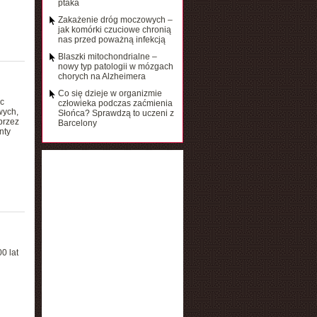
ptaka
Zakażenie dróg moczowych –
jak komórki czuciowe chronią
nas przed poważną infekcją
Blaszki mitochondrialne –
nowy typ patologii w mózgach
chorych na Alzheimera
Co się dzieje w organizmie
c
człowieka podczas zaćmienia
wych,
Słońca? Sprawdzą to uczeni z
 przez
Barcelony
nty
00 lat