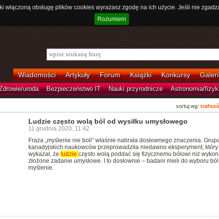
ki włączoną obsługę plików cookies wyrażasz zgodę na ich użycie. Jeśli nie zgadz
Rozumiem
Wiadomości
Artykuły
Forum
Książki
Konkursy
Galeri
Zdrowie/uroda
Bezpieczeństwo IT
Nauki przyrodnicze
Astronomia/fizyk
sortuj wg:
trafnoś
Ludzie często wolą ból od wysiłku umysłowego
11 grudnia 2020, 11:42
Fraza „myślenie nie boli” właśnie nabrała dosłownego znaczenia. Grup
kanadyjskich naukowców przeprowadziła niedawno eksperyment, który
wykazał, że
ludzie
często wolą poddać się fizycznemu bólowi niż wykon
złożone zadanie umysłowe. I to dosłownie – badani mieli do wyboru ból
myślenie.