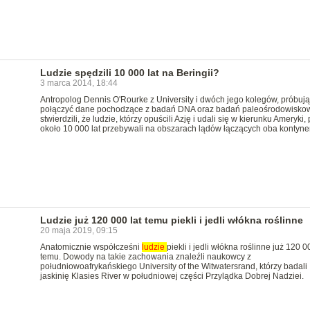
Ludzie spędzili 10 000 lat na Beringii?
3 marca 2014, 18:44
Antropolog Dennis O'Rourke z University i dwóch jego kolegów, próbują
połączyć dane pochodzące z badań DNA oraz badań paleośrodowisko
stwierdzili, że ludzie, którzy opuścili Azję i udali się w kierunku Ameryki,
około 10 000 lat przebywali na obszarach lądów łączących oba kontyne
Ludzie już 120 000 lat temu piekli i jedli włókna roślinne
20 maja 2019, 09:15
Anatomicznie współcześni
ludzie
piekli i jedli włókna roślinne już 120 0
temu. Dowody na takie zachowania znaleźli naukowcy z
południowoafrykańskiego University of the Witwatersrand, którzy badali
jaskinię Klasies River w południowej części Przylądka Dobrej Nadziei.