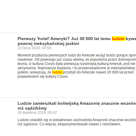
Pierwszy 'hotel' Ameryki? Już 30 000 lat temu
ludzie
bywa
pewnej meksykańskiej jaskini
23 lipca 2020, 04:58
Moment przybycia pierwszych ludzi do Ameryki wciąż budzi gorące spor
naukowe. Od pewnego już czasu wiemy, że popularna przez dziesięciol
teoria, iż kultura Clovis była pierwszą rozwiniętą kulturą Ameryk, jest nie
utrzymania. Najnowsze badania, i to przeprowadzone w meksykańskiej
jaskini, wskazują, że
ludzie
przybyli do Ameryki nawet 20 000 lat przed
pojawieniem się kultury Clovis.
Ludzie zamieszkali boliwijską Amazonię znacznie wcześni
niż sądziliśmy
30 kwietnia 2019, 05:47
Ludzie osiedlili się w południowo-zachodniej Amazonii znacznie wcześn
niż sądzono. Co więcej, eksperymentowali nawet z rolnictwem.