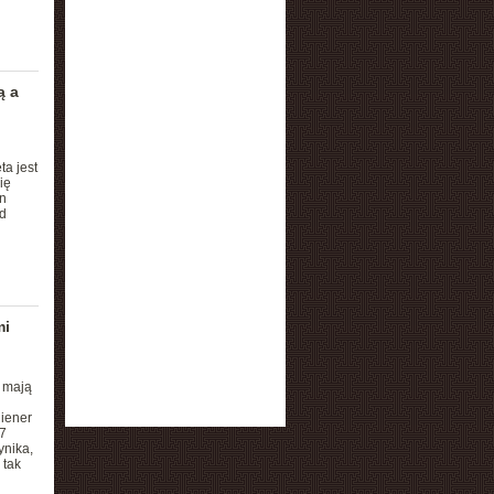
ą a
a jest
ię
n
d
mi
y mają
iener
7
ynika,
 tak