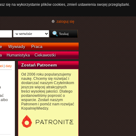
asz się na wykorzystanie plików cookies, zmień ustawienia swojej przeglądarki.
zaloguj się
e
Wywiady
Praca
a
Humanistyka
Ciekawostki
Zostań Patronem
ci
|
daty
Od 2006 roku popularyzujemy
naukę. Chcemy się rozwijać i
dostarczać naszym Czytelnikom
a
jeszcze więcej atrakcyjnych
treści wysokiej jakości. Dlatego
ać
postanowiliśmy poprosić o
 albo
wsparcie. Zostań naszym
Patronem i pomóż nam rozwijać
KopalnięWiedzy.