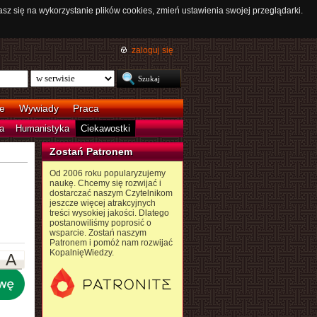
asz się na wykorzystanie plików cookies, zmień ustawienia swojej przeglądarki.
zaloguj się
e
Wywiady
Praca
a
Humanistyka
Ciekawostki
Zostań Patronem
Od 2006 roku popularyzujemy
naukę. Chcemy się rozwijać i
dostarczać naszym Czytelnikom
jeszcze więcej atrakcyjnych
treści wysokiej jakości. Dlatego
postanowiliśmy poprosić o
wsparcie. Zostań naszym
Patronem i pomóż nam rozwijać
KopalnięWiedzy.
A