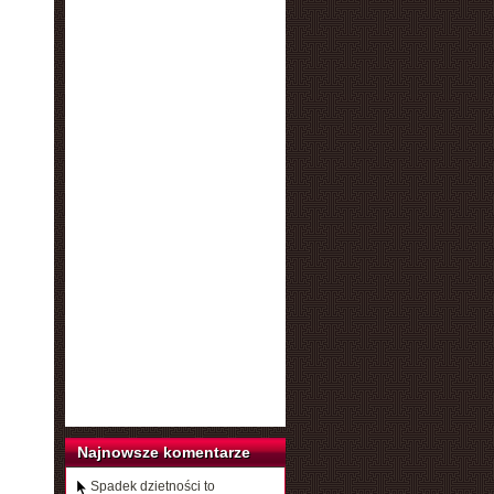
Najnowsze komentarze
Spadek dzietności to