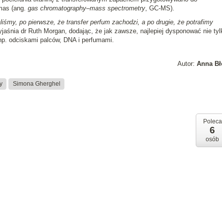
 mas (ang.
gas chromatography–mass spectrometry
, GC-MS).
śmy, po pierwsze, że transfer perfum zachodzi, a po drugie, że potrafimy
jaśnia dr Ruth Morgan, dodając, że jak zawsze, najlepiej dysponować nie tyl
np. odciskami palców, DNA i perfumami.
Autor:
Anna Bł
y
Simona Gherghel
Poleca
6
osób