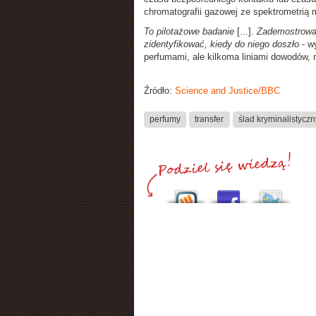
chromatografii gazowej ze spektrometrią
To pilotażowe badanie
[...].
Zademostrowali
zidentyfikować, kiedy do niego doszło
- wy
perfumami, ale kilkoma liniami dowodów, 
Źródło:
Science and Justice/BBC
perfumy
transfer
ślad kryminalistyczn