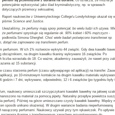
perfum są przenoszone z ubrania na ubranie
, co oznacza, że można je
potencjalnie wykorzystać jako ślad kryminalistyczny, np. w sprawach
dotyczących przemocy seksualnej.
Raport naukowców z Uniwersyteckiego College'u Londyńskiego ukazał się 
piśmie
Science and Justice
.
Uważaliśmy, że perfumy mają spory potencjał, bo wielu ludzi ich używa. W
że perfumami spryskuje się regularnie ok. 90% kobiet i 60% mężczyzn
-
podkreśla Simona Gherghel.
Choć wiele badań poświęcono transferowi np.
h, dotąd nie zajmowano się transferem perfum
.
im perfumom. W ich 1% roztworze wykryto 44 związki. Gdy dwa kawałki bawe
-g obciążnikiem, na drugim kawałku tkaniny wykrywano 16 związków. Po
h liczba wzrastała do 18. Co ważne, akademicy zauważyli, że nawet przy za
azania aż 15 substancji.
 czasu starzenia perfum (czasu upływającego od aplikacji) na transfer. Zauw
 aplikacji, po 10-minutowym kontakcie na drugim kawałku materiału wykrywan
6 godzin i 7 dni, wykrywano, odpowiednio, 12 i 6 związków (po tygodniu były 
erfum, naukowcy umieszczali szczypczykami kawałek bawełny na jałowej szal
 nanoszono na materiał za pomocą pipety. Naturalny przepływ powietrza susz
ia perfum). Później na górze umieszczano czysty kawałek bawełny. Między n
 ten sposób unikano skażenia). W drugim wariancie badania nieperfumowaną
ał nasączony perfumami. Naukowcy używali przy tym rękawiczek. Po upływie
u pocierania tkaninę z transferowanym zapachem przygotowywano do