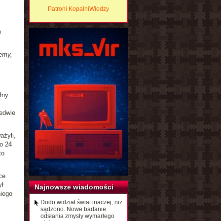
Patroni KopalniWiedzy
w
iemy,
łny
ledwie
ażyli,
o 24
to
ce
ył
Najnowsze wiadomości
iego
Dodo widział świat inaczej, niż
sądzono. Nowe badanie
odsłania zmysły wymarłego