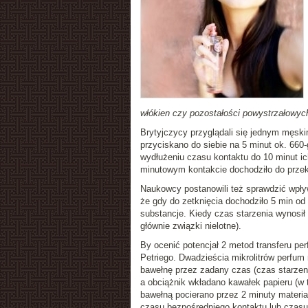
włókien czy pozostałości powystrzałowyc
Brytyjczycy przyglądali się jednym męsk
przyciskano do siebie na 5 minut ok. 660
wydłużeniu czasu kontaktu do 10 minut ic
minutowym kontakcie dochodziło do przek
Naukowcy postanowili też sprawdzić wpływ
że gdy do zetknięcia dochodziło 5 min od
substancje. Kiedy czas starzenia wynosił 
głównie związki nielotne).
By ocenić potencjał 2 metod transferu p
Petriego. Dwadzieścia mikrolitrów perfum
bawełnę przez zadany czas (czas starzen
a obciążnik wkładano kawałek papieru (w
bawełną pocierano przez 2 minuty materi
czasu bezpośredniego kontaktu lub czas