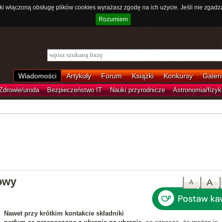
ki włączoną obsługę plików cookies wyrażasz zgodę na ich użycie. Jeśli nie zgadz
Rozumiem
Wiadomości
Artykuły
Forum
Książki
Konkursy
Galeri
Zdrowie/uroda
Bezpieczeństwo IT
Nauki przyrodnicze
Astronomia/fizyk
owy
A
A
Nawet przy krótkim kontakcie składniki