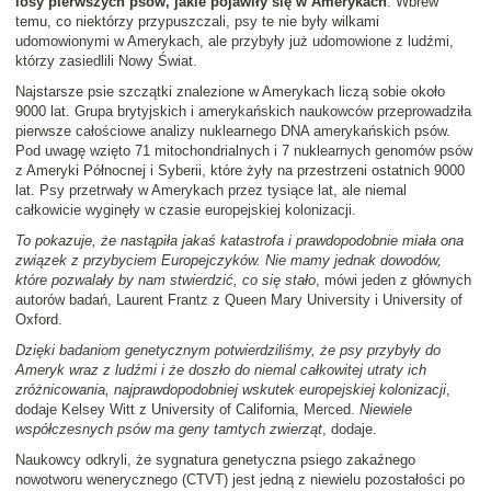
losy pierwszych psów, jakie pojawiły się w Amerykach
. Wbrew
temu, co niektórzy przypuszczali, psy te nie były wilkami
udomowionymi w Amerykach, ale przybyły już udomowione z ludźmi,
którzy zasiedlili Nowy Świat.
Najstarsze psie szczątki znalezione w Amerykach liczą sobie około
9000 lat. Grupa brytyjskich i amerykańskich naukowców przeprowadziła
pierwsze całościowe analizy nuklearnego DNA amerykańskich psów.
Pod uwagę wzięto 71 mitochondrialnych i 7 nuklearnych genomów psów
z Ameryki Północnej i Syberii, które żyły na przestrzeni ostatnich 9000
lat. Psy przetrwały w Amerykach przez tysiące lat, ale niemal
całkowicie wyginęły w czasie europejskiej kolonizacji.
To pokazuje, że nastąpiła jakaś katastrofa i prawdopodobnie miała ona
związek z przybyciem Europejczyków. Nie mamy jednak dowodów,
które pozwalały by nam stwierdzić, co się stało
, mówi jeden z głównych
autorów badań, Laurent Frantz z Queen Mary University i University of
Oxford.
Dzięki badaniom genetycznym potwierdziliśmy, że psy przybyły do
Ameryk wraz z ludźmi i że doszło do niemal całkowitej utraty ich
zróżnicowania, najprawdopodobniej wskutek europejskiej kolonizacji
,
dodaje Kelsey Witt z University of California, Merced.
Niewiele
współczesnych psów ma geny tamtych zwierząt
, dodaje.
Naukowcy odkryli, że sygnatura genetyczna psiego zakaźnego
nowotworu wenerycznego (CTVT) jest jedną z niewielu pozostałości po