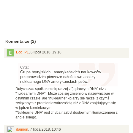
Komentarze (2)
Eco_PL
,
6 lipca 2018, 19:16
Cytat
Grupa brytyjskich i amerykańskich naukowców
przeprowadziła pierwsze całościowe analizy
nuklearnego DNA amerykańskich psów.
Dotychczas spotkałem się raczej z "jądrowym DNA" niż z
"nuklearnym DNA". Może coś się zmieniło w nazewnictwie w
ostatnim czasie, ale "nuklearne" kojarzy się raczej z czymś
związanym z promieniotwórczością niż z DNA znajdującym się
w jądrze komórkowym.
"Nuklearne DNA" jest chyba nazbyt dosłownym tłumaczeniem z
angielskiego.
dajmon
,
7 lipca 2018, 10:46