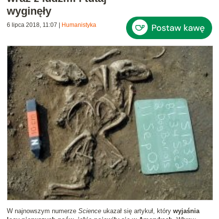
wyginęły
6 lipca 2018, 11:07
|
Humanistyka
W najnowszym numerze
Science
ukazał się artykuł, który
wyjaśnia