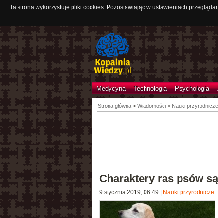
Ta strona wykorzystuje pliki cookies. Pozostawiając w ustawieniach przeglądar
Medycyna
Technologia
Psychologia
Strona główna
>
Wiadomości
>
Nauki przyrodnicze
Charaktery ras psów są
9 stycznia 2019, 06:49
|
Nauki przyrodnicze