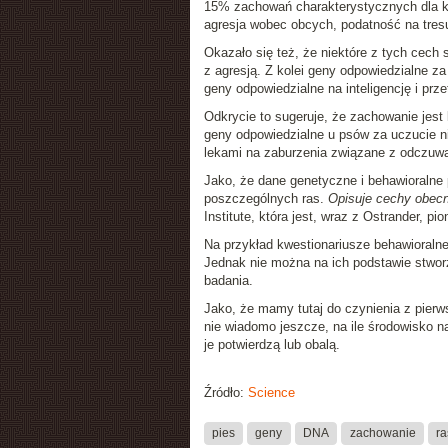
15% zachowań charakterystycznych dla każ
agresja wobec obcych, podatność na tresu
Okazało się też, że niektóre z tych cec
z agresją. Z kolei geny odpowiedzialne z
geny odpowiedzialne na inteligencję i prze
Odkrycie to sugeruje, że zachowanie jest 
geny odpowiedzialne u psów za uczucie ni
lekami na zaburzenia związane z odczuwa
Jako, że dane genetyczne i behawioralne
poszczególnych ras.
Opisuje cechy obecn
Institute, która jest, wraz z Ostrander, 
Na przykład kwestionariusze behawioralne
Jednak nie można na ich podstawie stworz
badania.
Jako, że mamy tutaj do czynienia z pie
nie wiadomo jeszcze, na ile środowisko na
je potwierdzą lub obalą.
Źródło:
Science
pies
geny
DNA
zachowanie
r