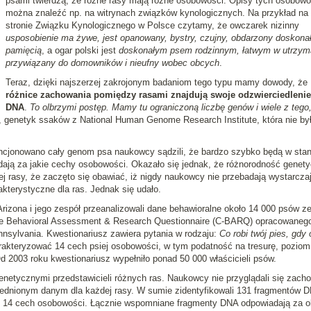
psami twierdzą, że różne rasy mają różne osobowości. Opisy tych osobowo
można znaleźć np. na witrynach związków kynologicznych. Na przykład na
stronie Związku Kynologicznego w Polsce czytamy, że owczarek nizinny
usposobienie ma żywe, jest opanowany, bystry, czujny, obdarzony doskona
pamięcią
, a ogar polski jest
doskonałym psem rodzinnym, łatwym w utrzym
przywiązany do domowników i nieufny wobec obcych
.
Teraz, dzięki najszerzej zakrojonym badaniom tego typu mamy dowody, że
różnice zachowania pomiędzy rasami znajdują swoje odzwierciedleni
DNA
.
To olbrzymi postęp. Mamy tu ograniczoną liczbę genów i wiele z tego
, genetyk ssaków z National Human Genome Research Institute, która nie by
ncjonowano cały genom psa naukowcy sądzili, że bardzo szybko będą w stan
iadają za jakie cechy osobowości. Okazało się jednak, że różnorodność genet
ej rasy, że zaczęto się obawiać, iż nigdy naukowcy nie przebadają wystarcza
kterystyczne dla ras. Jednak się udało.
rizona i jego zespół przeanalizowali dane behawioralne około 14 000 psów z
ne Behavioral Assessment & Research Questionnaire (C-BARQ) opracowaneg
nnsylvania. Kwestionariusz zawiera pytania w rodzaju:
Co robi twój pies, gdy
rakteryzować 14 cech psiej osobowości, w tym podatność na tresurę, poziom
Od 2003 roku kwestionariusz wypełniło ponad 50 000 właścicieli psów.
netycznymi przedstawicieli różnych ras. Naukowcy nie przyglądali się zach
ednionym danym dla każdej rasy. W sumie zidentyfikowali 131 fragmentów 
 14 cech osobowości. Łącznie wspomniane fragmenty DNA odpowiadają za o