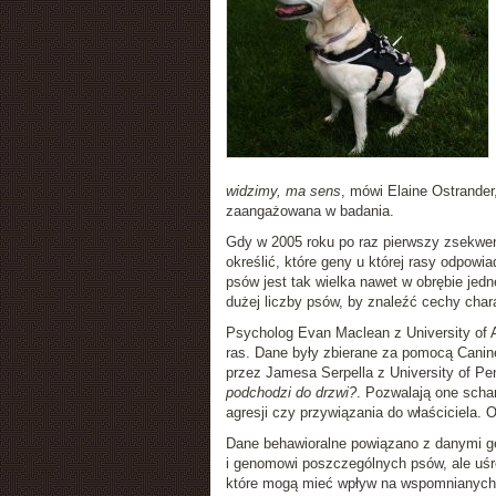
widzimy, ma sens
, mówi Elaine Ostrander
zaangażowana w badania.
Gdy w 2005 roku po raz pierwszy zsekwe
określić, które geny u której rasy odpow
psów jest tak wielka nawet w obrębie jedn
dużej liczby psów, by znaleźć cechy chara
Psycholog Evan Maclean z University of A
ras. Dane były zbierane za pomocą Cani
przez Jamesa Serpella z University of Pe
podchodzi do drzwi?
. Pozwalają one scha
agresji czy przywiązania do właściciela. 
Dane behawioralne powiązano z danymi ge
i genomowi poszczególnych psów, ale uśr
które mogą mieć wpływ na wspomnianych