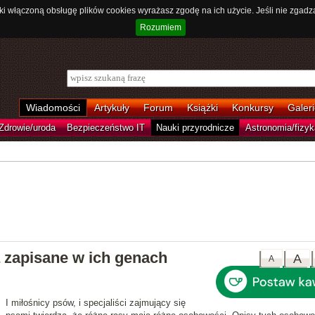
ki włączoną obsługę plików cookies wyrażasz zgodę na ich użycie. Jeśli nie zgadz
Rozumiem
Wiadomości
Artykuły
Forum
Książki
Konkursy
Galeri
Zdrowie/uroda
Bezpieczeństwo IT
Nauki przyrodnicze
Astronomia/fizyk
 zapisane w ich genach
A
A
I miłośnicy psów, i specjaliści zajmujący się