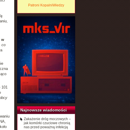
ści
Patroni KopalniWiedzy
łą
aniu,
e w
, co
ła
ie
yczna
jąco
e 101
o
 obcy
Najnowsze wiadomości
owaniu
Zakażenie dróg moczowych –
DNA,
jak komórki czuciowe chronią
koło
nas przed poważną infekcją