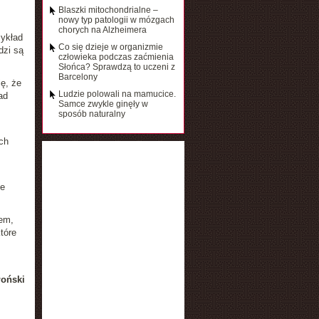
Blaszki mitochondrialne –
nowy typ patologii w mózgach
chorych na Alzheimera
zykład
Co się dzieje w organizmie
dzi są
człowieka podczas zaćmienia
Słońca? Sprawdzą to uczeni z
Barcelony
ę, że
Ludzie polowali na mamucice.
ad
Samce zwykle ginęły w
sposób naturalny
ch
ne
em,
tóre
łoński