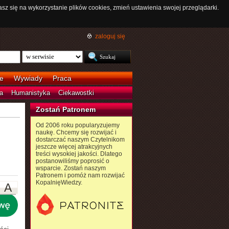
asz się na wykorzystanie plików cookies, zmień ustawienia swojej przeglądarki.
zaloguj się
e
Wywiady
Praca
a
Humanistyka
Ciekawostki
Zostań Patronem
Od 2006 roku popularyzujemy
naukę. Chcemy się rozwijać i
dostarczać naszym Czytelnikom
jeszcze więcej atrakcyjnych
treści wysokiej jakości. Dlatego
postanowiliśmy poprosić o
wsparcie. Zostań naszym
Patronem i pomóż nam rozwijać
KopalnięWiedzy.
A