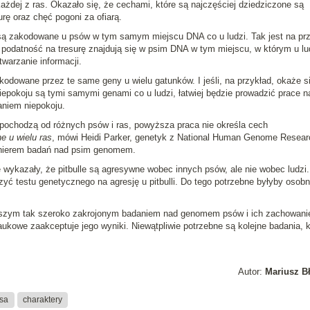
dej z ras. Okazało się, że cechami, które są najczęściej dziedziczone są
rę oraz chęć pogoni za ofiarą.
h są zakodowane u psów w tym samym miejscu DNA co u ludzi. Tak jest na pr
a podatność na tresurę znajdują się w psim DNA w tym miejscu, w którym u lu
twarzanie informacji.
kodowane przez te same geny u wielu gatunków. I jeśli, na przykład, okaże si
epokoju są tymi samymi genami co u ludzi, łatwiej będzie prowadzić prace n
niem niepokoju.
 pochodzą od różnych psów i ras, powyższa praca nie określa cech
e u wielu ras
, mówi Heidi Parker, genetyk z National Human Genome Resear
pionierem badań nad psim genomem.
 wykazały, że pitbulle są agresywne wobec innych psów, ale nie wobec ludzi.
yć testu genetycznego na agresję u pitbulli. Do tego potrzebne byłyby osob
rwszym tak szeroko zakrojonym badaniem nad genomem psów i ich zachowani
ukowe zaakceptuje jego wyniki. Niewątpliwie potrzebne są kolejne badania, k
Autor:
Mariusz B
asa
charaktery