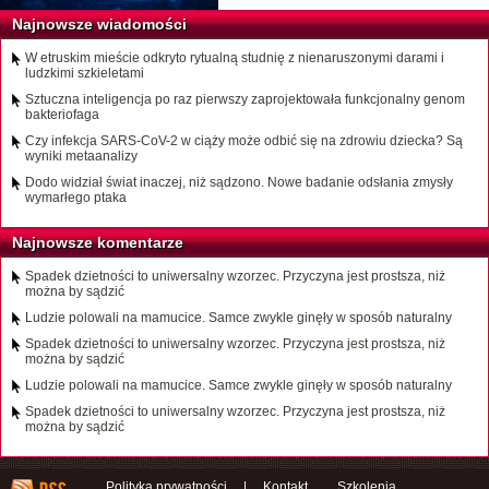
Najnowsze wiadomości
W etruskim mieście odkryto rytualną studnię z nienaruszonymi darami i
ludzkimi szkieletami
Sztuczna inteligencja po raz pierwszy zaprojektowała funkcjonalny genom
bakteriofaga
Czy infekcja SARS-CoV-2 w ciąży może odbić się na zdrowiu dziecka? Są
wyniki metaanalizy
Dodo widział świat inaczej, niż sądzono. Nowe badanie odsłania zmysły
wymarłego ptaka
Najnowsze komentarze
Spadek dzietności to uniwersalny wzorzec. Przyczyna jest prostsza, niż
można by sądzić
Ludzie polowali na mamucice. Samce zwykle ginęły w sposób naturalny
Spadek dzietności to uniwersalny wzorzec. Przyczyna jest prostsza, niż
można by sądzić
Ludzie polowali na mamucice. Samce zwykle ginęły w sposób naturalny
Spadek dzietności to uniwersalny wzorzec. Przyczyna jest prostsza, niż
można by sądzić
Polityka prywatności
|
Kontakt
Szkolenia