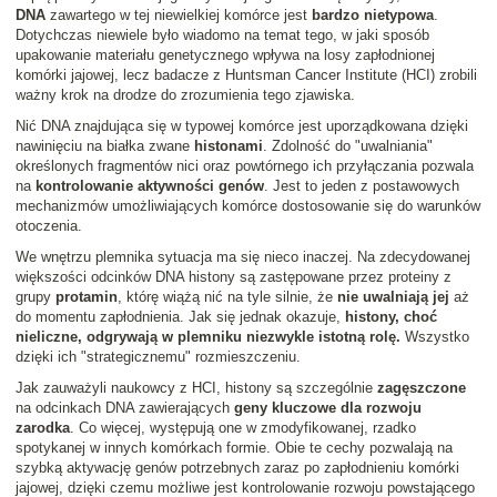
DNA
zawartego w tej niewielkiej komórce jest
bardzo nietypowa
.
Dotychczas niewiele było wiadomo na temat tego, w jaki sposób
upakowanie materiału genetycznego wpływa na losy zapłodnionej
komórki jajowej, lecz badacze z Huntsman Cancer Institute (HCI) zrobili
ważny krok na drodze do zrozumienia tego zjawiska.
Nić DNA znajdująca się w typowej komórce jest uporządkowana dzięki
nawinięciu na białka zwane
histonami
. Zdolność do "uwalniania"
określonych fragmentów nici oraz powtórnego ich przyłączania pozwala
na
kontrolowanie aktywności genów
. Jest to jeden z postawowych
mechanizmów umożliwiających komórce dostosowanie się do warunków
otoczenia.
We wnętrzu plemnika sytuacja ma się nieco inaczej. Na zdecydowanej
większości odcinków DNA histony są zastępowane przez proteiny z
grupy
protamin
, którę wiążą nić na tyle silnie, że
nie uwalniają jej
aż
do momentu zapłodnienia. Jak się jednak okazuje,
histony, choć
nieliczne, odgrywają w plemniku niezwykle istotną rolę.
Wszystko
dzięki ich "strategicznemu" rozmieszczeniu.
Jak zauważyli naukowcy z HCI, histony są szczególnie
zagęszczone
na odcinkach DNA zawierających
geny kluczowe dla rozwoju
zarodka
. Co więcej, występują one w zmodyfikowanej, rzadko
spotykanej w innych komórkach formie. Obie te cechy pozwalają na
szybką aktywację genów potrzebnych zaraz po zapłodnieniu komórki
jajowej, dzięki czemu możliwe jest kontrolowanie rozwoju powstającego