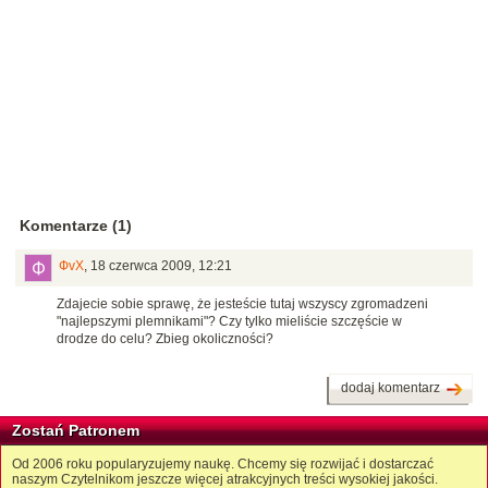
Komentarze (1)
ФvХ
,
18 czerwca 2009, 12:21
Zdajecie sobie sprawę, że jesteście tutaj wszyscy zgromadzeni
"najlepszymi plemnikami"? Czy tylko mieliście szczęście w
drodze do celu? Zbieg okoliczności?
dodaj komentarz
Zostań Patronem
Od 2006 roku popularyzujemy naukę. Chcemy się rozwijać i dostarczać
naszym Czytelnikom jeszcze więcej atrakcyjnych treści wysokiej jakości.