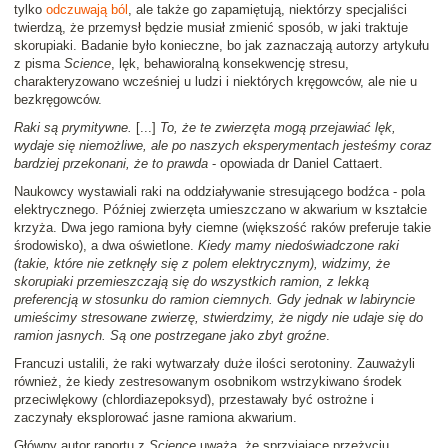
tylko
odczuwają ból
, ale także go zapamiętują, niektórzy specjaliści
twierdzą, że przemysł będzie musiał zmienić sposób, w jaki traktuje
skorupiaki. Badanie było konieczne, bo jak zaznaczają autorzy artykułu
z pisma
Science
, lęk, behawioralną konsekwencję stresu,
charakteryzowano wcześniej u ludzi i niektórych kręgowców, ale nie u
bezkręgowców.
Raki są prymitywne.
[...]
To, że te zwierzęta mogą przejawiać lęk,
wydaje się niemożliwe, ale po naszych eksperymentach jesteśmy coraz
bardziej przekonani, że to prawda
- opowiada dr Daniel Cattaert.
Naukowcy wystawiali raki na oddziaływanie stresującego bodźca - pola
elektrycznego. Później zwierzęta umieszczano w akwarium w kształcie
krzyża. Dwa jego ramiona były ciemne (większość raków preferuje takie
środowisko), a dwa oświetlone.
Kiedy mamy niedoświadczone raki
(takie, które nie zetknęły się z polem elektrycznym), widzimy, że
skorupiaki przemieszczają się do wszystkich ramion, z lekką
preferencją w stosunku do ramion ciemnych. Gdy jednak w labiryncie
umieścimy stresowane zwierzę, stwierdzimy, że nigdy nie udaje się do
ramion jasnych. Są one postrzegane jako zbyt groźne
.
Francuzi ustalili, że raki wytwarzały duże ilości serotoniny. Zauważyli
również, że kiedy zestresowanym osobnikom wstrzykiwano środek
przeciwlękowy (chlordiazepoksyd), przestawały być ostrożne i
zaczynały eksplorować jasne ramiona akwarium.
Główny autor raportu z
Science
uważa, że sprzyjające przeżyciu