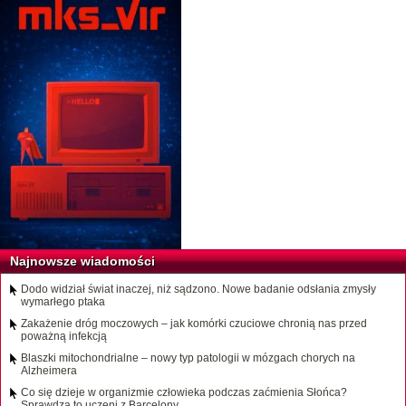
Najnowsze wiadomości
Dodo widział świat inaczej, niż sądzono. Nowe badanie odsłania zmysły
wymarłego ptaka
Zakażenie dróg moczowych – jak komórki czuciowe chronią nas przed
poważną infekcją
Blaszki mitochondrialne – nowy typ patologii w mózgach chorych na
Alzheimera
Co się dzieje w organizmie człowieka podczas zaćmienia Słońca?
Sprawdzą to uczeni z Barcelony