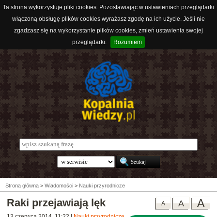
Ta strona wykorzystuje pliki cookies. Pozostawiając w ustawieniach przeglądarki
włączoną obsługę plików cookies wyrażasz zgodę na ich użycie. Jeśli nie
zgadzasz się na wykorzystanie plików cookies, zmień ustawienia swojej
przeglądarki.
Rozumiem
Strona główna
>
Wiadomości
>
Nauki przyrodnicze
Raki przejawiają lęk
A
A
A
13 czerwca 2014, 11:22
|
Nauki przyrodnicze