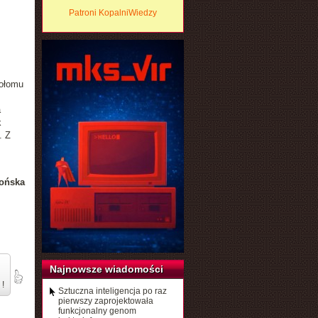
Patroni KopalniWiedzy
iołomu
a
k
. Z
ońska
Najnowsze wiadomości
 !
Sztuczna inteligencja po raz
pierwszy zaprojektowała
funkcjonalny genom