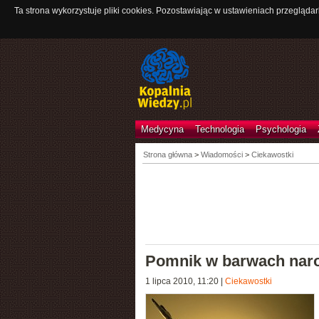
Ta strona wykorzystuje pliki cookies. Pozostawiając w ustawieniach przeglądar
Medycyna
Technologia
Psychologia
Strona główna
>
Wiadomości
>
Ciekawostki
Pomnik w barwach nar
1 lipca 2010, 11:20
|
Ciekawostki