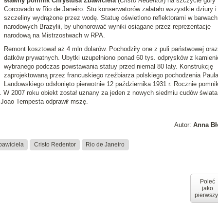
sławny pomnik Chrystusa Zbawiciela
(
Cristo Redentor
) na szczycie góry
Corcovado w Rio de Janeiro. Stu konserwatorów załatało wszystkie dziury i
szczeliny wydrążone przez wodę. Statuę oświetlono reflektorami w barwach
narodowych Brazylii, by uhonorować wyniki osiągane przez reprezentację
narodową na Mistrzostwach w RPA.
Remont kosztował aż 4 mln dolarów. Pochodziły one z puli państwowej oraz
datków prywatnych. Ubytki uzupełniono ponad 60 tys. odprysków z kamien
wybranego podczas powstawania statuy przed niemal 80 laty. Konstrukcję
zaprojektowaną przez francuskiego rzeźbiarza polskiego pochodzenia Paul
Landowskiego odsłonięto pierwotnie 12 października 1931 r. Rocznie pomni
a. W 2007 roku obiekt został uznany za jeden z nowych siedmiu cudów świata
ni Joao Tempesta odprawił mszę.
Autor:
Anna Bł
bawiciela
Cristo Redentor
Rio de Janeiro
Poleć
jako
pierwszy