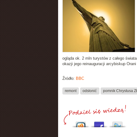
ogląda ok. 2 mln turystów z całego świat
okazji jego reinauguracji arcybiskup Ora
Źródło:
BBC
remont
odsłonić
pomnik Chrystusa Z