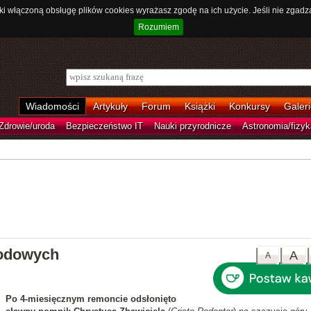
ki włączoną obsługę plików cookies wyrażasz zgodę na ich użycie. Jeśli nie zgadz
Rozumiem
Wiadomości
Artykuły
Forum
Książki
Konkursy
Galeri
Zdrowie/uroda
Bezpieczeństwo IT
Nauki przyrodnicze
Astronomia/fizyk
odowych
A
A
Po 4-miesięcznym remoncie odsłonięto