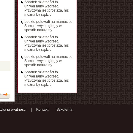
Spadek dzietności to
uniwersalny wzorzec.
Przyczyna jest prostsza, niż
można by sądzić
Ludzie polowali na mamucice.
Samce zwykle ginęły w
sposób naturalny
Spadek dzietności to
uniwersalny wzorzec.
Przyczyna jest prostsza, niż
można by sądzić
Ludzie polowali na mamucice.
Samce zwykle ginęły w
sposób naturalny
Spadek dzietności to
uniwersalny wzorzec.
Przyczyna jest prostsza, niż
można by sądzić
z
ityka prywatności
|
Kontakt
Szkolenia