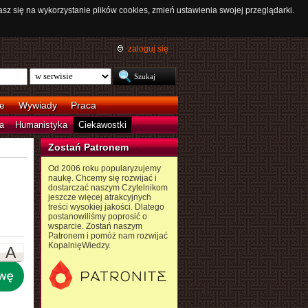
asz się na wykorzystanie plików cookies, zmień ustawienia swojej przeglądarki.
zaloguj się
e
Wywiady
Praca
a
Humanistyka
Ciekawostki
Zostań Patronem
Od 2006 roku popularyzujemy
naukę. Chcemy się rozwijać i
dostarczać naszym Czytelnikom
jeszcze więcej atrakcyjnych
treści wysokiej jakości. Dlatego
postanowiliśmy poprosić o
wsparcie. Zostań naszym
Patronem i pomóż nam rozwijać
KopalnięWiedzy.
A