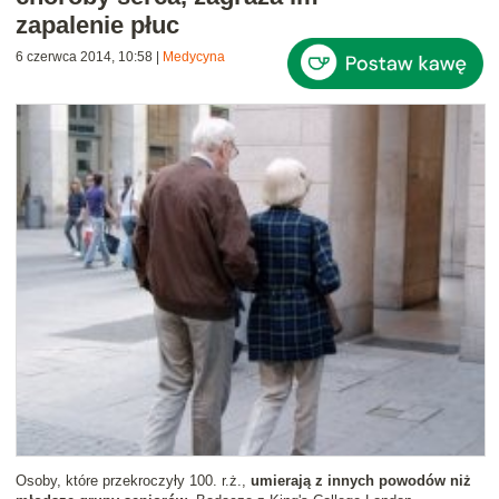
zapalenie płuc
6 czerwca 2014, 10:58
|
Medycyna
Osoby, które przekroczyły 100. r.ż.,
umierają z innych powodów niż