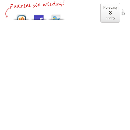
Polecają
3
osoby