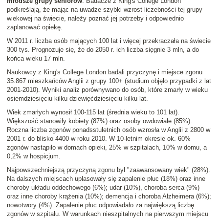
młodsze grupy seniorów
. Badacze z King's College London
podkreślają, że mając na uwadze szybki wzrost liczebności tej grupy
wiekowej na świecie, należy poznać jej potrzeby i odpowiednio
zaplanować opiekę.
W 2011 r. liczba osób mających 100 lat i więcej przekraczała na świecie
300 tys. Prognozuje się, że do 2050 r. ich liczba sięgnie 3 mln, a do
końca wieku 17 mln.
Naukowcy z King's College London badali przyczynę i miejsce zgonu
35.867 mieszkańców Anglii z grupy 100+ (studium objęło przypadki z lat
2001-2010). Wyniki analiz porównywano do osób, które zmarły w wieku
osiemdziesięciu kilku-dziewięćdziesięciu kilku lat.
Wiek zmarłych wynosił 100-115 lat (średnia wieku to 101 lat).
Większość stanowiły kobiety (87%) oraz osoby owdowiałe (85%).
Roczna liczba zgonów ponadsstuletnich osób wzrosła w Anglii z 2800 w
2001 r. do blisko 4400 w roku 2010. W 10-letnim okresie ok. 60%
zgonów nastąpiło w domach opieki, 25% w szpitalach, 10% w domu, a
0,2% w hospicjum.
Najpowszechniejszą przyczyną zgonu był "zaawansowany wiek" (28%).
Na dalszych miejscach uplasowały się zapalenie płuc (18%) oraz inne
choroby układu oddechowego (6%); udar (10%), choroba serca (9%)
oraz inne choroby krążenia (10%); demencja i choroba Alzheimera (6%);
nowotwory (4%). Zapalenie płuc odpowiadało za największą liczbę
zgonów w szpitalu. W warunkach nieszpitalnych na pierwszym miejscu