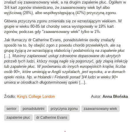
znalazł się zaawansowany wiek, a na drugim zapalenie płuc. Ogółem w
3/4 kart zgonów stwierdzano, że zaawansowany wiek był albo
wyjściową (28%), albo współwystępującą (47%) przyczyną zgonu.
Główna przyczyna zgonu zmieniała się ze wzrastającym wiekiem. W
grupie w wieku 80-85 lat choroby serca występowały w 19% kart
zgonów, podczas gdy "zaawansowany wiek" tylko w 1%.
Jak tłumaczy dr Catherine Evans, ponadstuletnie osoby znalazły
sposób na to, by obejść zgon z powodu chorób przewlekłych,
ale są
grupą żyjącą ze wzrastającą słabością i podatnością na zapalenie płuc
[...].
Musimy zaplanować usługi zdrowotne dopasowane do ukrytych
potrzeb tych ludzi, którzy mogą nagle się pogorszyć, gdy złapią infekcję
lub zapalenie płuc. W porównaniu do innych europejskich krajów, liczba
osób 90+, które umierają w Anglii szpitalach, jest wysoka, a w domach
opieki niska. Np. w Holandii i Finlandii ponad 3/4 ludzi w wieku 90+
umiera w ośrodkach długoterminowej opieki
[...].
Źródło:
King's College London
Autor:
Anna Błońska
senior
ponadstuletni
przyczyna zgonu
zaawansowany wiek
zapalenie płuc
dr Catherine Evans