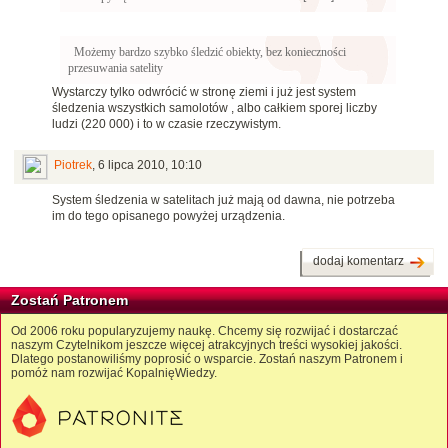
Możemy bardzo szybko śledzić obiekty, bez konieczności
przesuwania satelity
Wystarczy tylko odwrócić w stronę ziemi i już jest system
śledzenia wszystkich samolotów , albo całkiem sporej liczby
ludzi (220 000) i to w czasie rzeczywistym.
Piotrek
,
6 lipca 2010, 10:10
System śledzenia w satelitach już mają od dawna, nie potrzeba
im do tego opisanego powyżej urządzenia.
dodaj komentarz
Zostań Patronem
Od 2006 roku popularyzujemy naukę. Chcemy się rozwijać i dostarczać
naszym Czytelnikom jeszcze więcej atrakcyjnych treści wysokiej jakości.
Dlatego postanowiliśmy poprosić o wsparcie. Zostań naszym Patronem i
pomóż nam rozwijać KopalnięWiedzy.