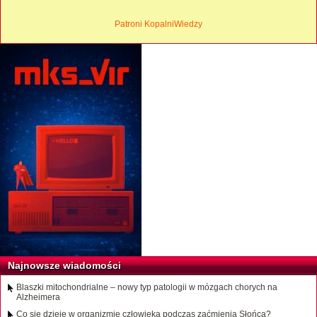
Patroni KopalniWiedzy
Najnowsze wiadomości
Blaszki mitochondrialne – nowy typ patologii w mózgach chorych na
Alzheimera
Co się dzieje w organizmie człowieka podczas zaćmienia Słońca?