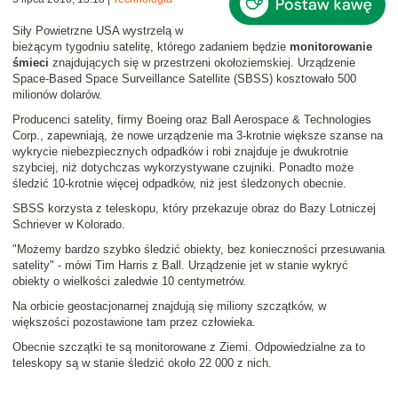
Siły Powietrzne USA wystrzelą w
bieżącym tygodniu satelitę, którego zadaniem będzie
monitorowanie
śmieci
znajdujących się w przestrzeni okołoziemskiej. Urządzenie
Space-Based Space Surveillance Satellite (SBSS) kosztowało 500
milionów dolarów.
Producenci satelity, firmy Boeing oraz Ball Aerospace & Technologies
Corp., zapewniają, że nowe urządzenie ma 3-krotnie większe szanse na
wykrycie niebezpiecznych odpadków i robi znajduje je dwukrotnie
szybciej, niż dotychczas wykorzystywane czujniki. Ponadto może
śledzić 10-krotnie więcej odpadków, niż jest śledzonych obecnie.
SBSS korzysta z teleskopu, który przekazuje obraz do Bazy Lotniczej
Schriever w Kolorado.
"Możemy bardzo szybko śledzić obiekty, bez konieczności przesuwania
satelity" - mówi Tim Harris z Ball. Urządzenie jet w stanie wykryć
obiekty o wielkości zaledwie 10 centymetrów.
Na orbicie geostacjonarnej znajdują się miliony szczątków, w
większości pozostawione tam przez człowieka.
Obecnie szczątki te są monitorowane z Ziemi. Odpowiedzialne za to
teleskopy są w stanie śledzić około 22 000 z nich.