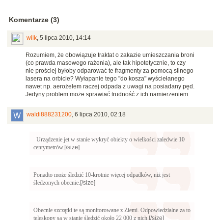
Komentarze (3)
wilk
,
5 lipca 2010, 14:14
Rozumiem, że obowiązuje traktat o zakazie umieszczania broni
(co prawda masowego rażenia), ale tak hipotetycznie, to czy
nie prościej byłoby odparować te fragmenty za pomocą silnego
lasera na orbicie? Wyłapanie tego "do kosza" wyściełanego
nawet np. aerożelem raczej odpada z uwagi na posiadany pęd.
Jedyny problem może sprawiać trudność z ich namierzeniem.
waldi888231200
,
6 lipca 2010, 02:18
Urządzenie jet w stanie wykryć obiekty o wielkości zaledwie 10
centymetrów.
[/size]
Ponadto może śledzić 10-krotnie więcej odpadków, niż jest
śledzonych obecnie.
[/size]
Obecnie szczątki te są monitorowane z Ziemi. Odpowiedzialne za to
teleskopy są w stanie śledzić około 22 000 z nich.
[/size]