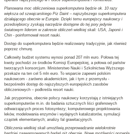
Planowana moc obliczeniowa superkomputera będzie ok. 10 razy
większa od szwajcarskiego Piz Daint – najszybszego superkomputera
działającego obecnie w Europie. Dzięki temu europejscy naukowcy i
przedsiębiorcy zyskają narzędzie dostępne do tej pory jedynie
światowym liderom w zakresie obliczeń wielkiej skali: USA, Japonii i
Chin
- poinformował resort nauki.
Dostęp do superkomputera będzie realizowany tradycyjnie, jak również
poprzez chmurę.
Całkowity budżet systemu wynosi ponad 207 mln euro. Połowa tej
kwoty pochodzi ze środków Komisji Europejskiej, a połowa od państw
tworzących konsorcjum. Ministerstwo Nauki i Szkolnictwa Wyższego
przekaże na ten cel 5 mln euro. To wsparcie zapewni polskim
naukowcom - zarówno akademickim, jak i tym z przemysłu -
bezpośredni dostęp do najszybszych europejskich zasobów
obliczeniowych – podkreśla resort nauki.
Jak przypomina, obecnie polscy naukowcy korzystają z istniejących
superkomputerów m.in. do badania sztucznych liści grafenowych
odtwarzających proces fotosyntezy; komputerowego projektowania
leków, modelowania enzymów i wydajnych katalizatorów, symulacji
cząstek elementarnych; analizy fal grawitacyjnych.
Obliczenia wielkiej skali umożliwią przeprowadzanie wielokrotnie
bardziej zaawansowanych badań niż obecnie. Nowe możliwości pozwolą