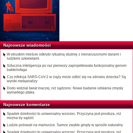
Najnowsze wiadomości
W etruskim mieście odkryto rytualną studnię z nienaruszonymi darami i
ludzkimi szkieletami
Sztuczna inteligencja po raz pierwszy zaprojektowała funkcjonalny genom
bakteriofaga
Czy infekcja SARS-CoV-2 w ciąży może odbić się na zdrowiu dziecka? Są
wyniki metaanalizy
Dodo widział świat inaczej, niż sądzono. Nowe badanie odsłania zmysły
wymarłego ptaka
Najnowsze komentarze
Spadek dzietności to uniwersalny wzorzec. Przyczyna jest prostsza, niż
można by sądzić
Ludzie polowali na mamucice. Samce zwykle ginęły w sposób naturalny
Spadek dzietności to uniwersalny wzorzec. Przyczyna jest prostsza, niż