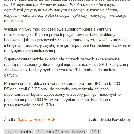
na dokonywanie przełomów w nauce. Przekroczenie istniejących
ograniczeń przyczyni się do nowych osiągnięć w zakresie chemii,
inżynierii materiałowej, biotechnologii, fizyki czy medycyny
- wskazuje
resort nauki.
Według MNiSW moc obliczeniowa superkomputera z centrum
obliczeniowego z Kajaani pozwoli podjąć również takie problemy
badawcze, jak prognozowanie zmian klimatycznych, rozwój sztucznej
inteligencji, produkcję czystej energii; wspomoże też badania w zakresie
medycyny spersonalizowanej.
Superkomputer będzie składać się z trzech partycji: akceleracyjnej,
opartej o procesory graficzne ogólnego przeznaczenia GPU, klasycznej,
zbudowanej z tradycyjnych procesorów CPU, partycji do analizy
danych.
Planowana moc obliczeniowa superkomputera EuroHPC to ok. 200
PFlops, czyli 0,2 EFlops. Na potrzeby prowadzenia obliczeń
superkomputer będzie wyposażony w zasoby pamięci masowych o
pojemności ponad 60 PB, w tym szybkie pamięci typu flash o
przepustowości ponad 1TB/s.
Źródło:
Nauka w Polsce, PAP
Autor:
Beata Kołodziej
superkomputer
Akademia Górniczo-Hutnicza
AGH