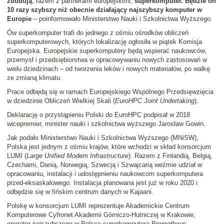
zbudują
, razem z partnerami europejskimi,
superkomputer. Będzie on
10 razy szybszy niż obecnie działający najszybszy komputer w
Europie
– poinformowało Ministerstwo Nauki i Szkolnictwa Wyższego.
Ów superkomputer trafi do jednego z ośmiu ośrodków obliczeń
superkomputerowych, których lokalizację ogłosiła w piątek Komisja
Europejska. Europejskie superkomputery będą wspierać naukowców,
przemysł i przedsiębiorstwa w opracowywaniu nowych zastosowań w
wielu dziedzinach – od tworzenia leków i nowych materiałów, po walkę
ze zmianą klimatu.
Prace odbędą się w ramach Europejskiego Wspólnego Przedsięwzięcia
w dziedzinie Obliczeń Wielkiej Skali (
EuroHPC Joint Undertaking
).
Deklarację o przystąpieniu Polski do EuroHPC podpisał w 2018
wicepremier, minister nauki i szkolnictwa wyższego Jarosław Gowin.
Jak podało Ministerstwo Nauki i Szkolnictwa Wyższego (MNiSW),
Polska jest jednym z ośmiu krajów, które wchodzi w skład konsorcjum
LUMI (
Large Unified Modern Infrastructure
). Razem z Finlandią, Belgią,
Czechami, Danią, Norwegią, Szwecją i Szwajcarią weźmie udział w
opracowaniu, instalacji i udostępnieniu naukowcom superkomputera
przed-eksaskalowego. Instalacja planowana jest już w roku 2020 i
odbędzie się w fińskim centrum danych w Kajaani.
Polskę w konsorcjum LUMI reprezentuje Akademickie Centrum
Komputerowe Cyfronet Akademii Górniczo-Hutniczej w Krakowie,
operator najszybszego w Polsce superkomputera Prometheus.