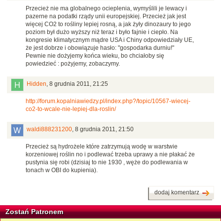
Przecież nie ma globalnego ocieplenia, wymyślili je lewacy i
pazerne na podatki rządy unii europejskiej. Przecież jak jest
więcej CO2 to rośliny lepiej rosną, a jak żyły dinozaury to jego
poziom był dużo wyższy niż teraz i było fajnie i ciepło. Na
kongresie klimatycznym mądre USA i Chiny odpowiedziały UE,
że jest dobrze i obowiązuje hasło: "gospodarka durniu!"
Pewnie nie dożyjemy końca wieku, bo chciałoby się
powiedzieć : pożyjemy, zobaczymy.
Hidden
,
8 grudnia 2011, 21:25
http://forum.kopalniawiedzy.pl/index.php?/topic/10567-wiecej-
co2-to-wcale-nie-lepiej-dla-roslin/
waldi888231200
,
8 grudnia 2011, 21:50
Przecież są hydrożele które zatrzymują wodę w warstwie
korzeniowej roślin no i podlewać trzeba uprawy a nie płakać że
pustynia się robi (dzisiaj to nie 1930 , węże do podlewania w
tonach w OBI do kupienia).
dodaj komentarz
Zostań Patronem