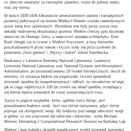
co obecnie uważamy za niezwykle zjawisko, może do połowy wieku
stać się normą.
W latach 1930-1936 kilkanaście amerykańskich stanów i kanadyjskich
prowincji położonych na terenie Wielkich Równin zostało nawiedzonych
przez serię burz piaskowych. Wywołane one były przez suszę oraz
dekady nadmiernej eksploatacji gruntów. Wielkie chmury pyłu docierały
wówczas do Nowego Jorku, a większość opadała w Atlantyku. Dust
Bowl zbiegło się w czasie z Wielkim Kryzysem, a losy farmerów
poszkodowanych przez naturę i kryzys stały się przyczynkiem do
powstania „Gron gniewu" i „Myszy i ludzie" Johna Steinbecka.
Naukowcy z Lawrence Berkeley National Laboratory, Lawrence
Livermore National Laboratory oraz National Oceanic and Atmospheric
Administration, po przeanalizowaniu 19 modeli klimatycznych, doszli do
wniosku, że sytuacja będzie się pogarszała. Uczeni sprawdzali
stosunek opadów do ewapotranspiracji i odkryli, że niezależnie od tego,
jak w ciągu najbliższych 100 lat zmieni się układ opadów, ocieplający
się klimat będzie prowadził do coraz poważniejszych susz.
Susza to pojęcie względne, które, ogólnie rzecz biorąc, jest
powodowane brakiem wody. Jest ona różnie opisywana, gdyż różnie
pojmuje się dostępność wody. My braliśmy pod uwagę obecność wody
w glebie, co ma znaczenie dla rolnictwa i leśnictwa
- mówi Michael
Wehner, klimatolog z Computational Research Division na Berkeley Lab.
Wehner i jego koledzy określili współczesny średni stosunek pomiędzy