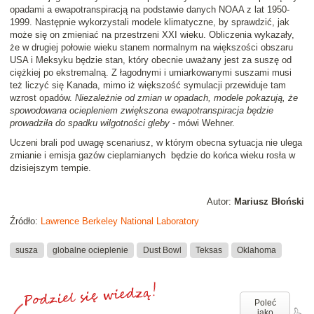
opadami a ewapotranspiracją na podstawie danych NOAA z lat 1950-
1999. Następnie wykorzystali modele klimatyczne, by sprawdzić, jak
może się on zmieniać na przestrzeni XXI wieku. Obliczenia wykazały,
że w drugiej połowie wieku stanem normalnym na większości obszaru
USA i Meksyku będzie stan, który obecnie uważany jest za suszę od
ciężkiej po ekstremalną. Z łagodnymi i umiarkowanymi suszami musi
też liczyć się Kanada, mimo iż większość symulacji przewiduje tam
wzrost opadów.
Niezależnie od zmian w opadach, modele pokazują, że
spowodowana ociepleniem zwiększona ewapotranspiracja będzie
prowadziła do spadku wilgotności gleby
- mówi Wehner.
Uczeni brali pod uwagę scenariusz, w którym obecna sytuacja nie ulega
zmianie i emisja gazów cieplarnianych będzie do końca wieku rosła w
dzisiejszym tempie.
Autor:
Mariusz Błoński
Źródło:
Lawrence Berkeley National Laboratory
susza
globalne ocieplenie
Dust Bowl
Teksas
Oklahoma
Poleć
jako