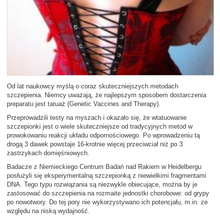
Od lat naukowcy myślą o coraz skuteczniejszych
metodach
szczepienia
. Niemcy uważają, że najlepszym sposobem dostarczenia
preparatu jest
tatuaż
(
Genetic Vaccines and Therapy
).
Przeprowadzili testy na myszach i okazało się, że wtatuowanie
szczepionki jest o wiele skuteczniejsze od tradycyjnych metod w
prowokowaniu reakcji układu odpornościowego. Po wprowadzeniu tą
drogą 3 dawek powstaje 16-krotnie więcej przeciwciał niż po 3
zastrzykach domięśniowych.
Badacze z Niemieckiego Centrum Badań nad Rakiem w Heidelbergu
posłużyli się eksperymentalną szczepionką z niewielkimi fragmentami
DNA. Tego typu rozwiązania są niezwykle obiecujące, można by je
zastosować do szczepienia na rozmaite jednostki chorobowe: od grypy
po nowotwory. Do tej pory nie wykorzystywano ich potencjału, m.in. ze
względu na niską wydajność.