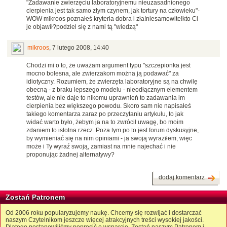
"Zadawanie zwierzęciu laboratoryjnemu nieuzasadnionego
cierpienia jest tak samo złym czynem, jak tortury na człowieku"-
WOW mikroos poznałeś kryteria dobra i zła!niesamowite!kto Ci
je objawił?podziel się z nami tą "wiedzą"
mikroos
,
7 lutego 2008, 14:40
Chodzi mi o to, że uważam argument typu "szczepionka jest
mocno bolesna, ale zwierzakom można ją podawać" za
idiotyczny. Rozumiem, że zwierzęta laboratoryjne są na chwilę
obecną - z braku lepszego modelu - nieodłącznym elementem
testów, ale nie daje to nikomu uprawnień to zadawania im
cierpienia bez większego powodu. Skoro sam nie napisałeś
takiego komentarza zaraz po przeczytaniu artykułu, to jak
widać warto było, żebym ja na to zwrócił uwagę, bo moim
zdaniem to istotna rzecz. Poza tym po to jest forum dyskusyjne,
by wymieniać się na nim opiniami - ja swoją wyraziłem, więc
może i Ty wyraź swoją, zamiast na mnie najechać i nie
proponując żadnej alternatywy?
dodaj komentarz
Zostań Patronem
Od 2006 roku popularyzujemy naukę. Chcemy się rozwijać i dostarczać
naszym Czytelnikom jeszcze więcej atrakcyjnych treści wysokiej jakości.