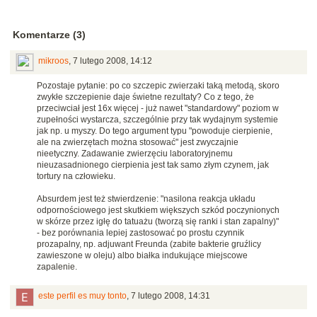
Komentarze (3)
mikroos
,
7 lutego 2008, 14:12
Pozostaje pytanie: po co szczepic zwierzaki taką metodą, skoro
zwykłe szczepienie daje świetne rezultaty? Co z tego, że
przeciwciał jest 16x więcej - już nawet "standardowy" poziom w
zupełności wystarcza, szczególnie przy tak wydajnym systemie
jak np. u myszy. Do tego argument typu "powoduje cierpienie,
ale na zwierzętach można stosować" jest zwyczajnie
nieetyczny. Zadawanie zwierzęciu laboratoryjnemu
nieuzasadnionego cierpienia jest tak samo złym czynem, jak
tortury na człowieku.
Absurdem jest też stwierdzenie: "nasilona reakcja układu
odpornościowego jest skutkiem większych szkód poczynionych
w skórze przez igłę do tatuażu (tworzą się ranki i stan zapalny)"
- bez porównania lepiej zastosować po prostu czynnik
prozapalny, np. adjuwant Freunda (zabite bakterie gruźlicy
zawieszone w oleju) albo białka indukujące miejscowe
zapalenie.
este perfil es muy tonto
,
7 lutego 2008, 14:31