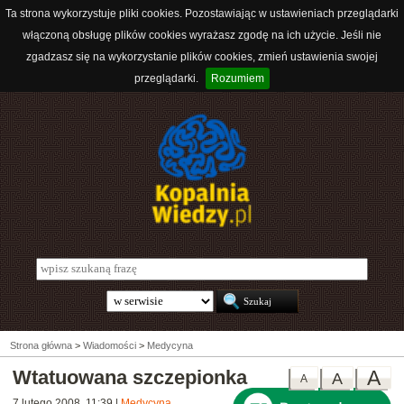
Ta strona wykorzystuje pliki cookies. Pozostawiając w ustawieniach przeglądarki
włączoną obsługę plików cookies wyrażasz zgodę na ich użycie. Jeśli nie
zgadzasz się na wykorzystanie plików cookies, zmień ustawienia swojej
przeglądarki.
Rozumiem
Strona główna
>
Wiadomości
>
Medycyna
Wtatuowana szczepionka
A
A
A
7 lutego 2008, 11:39
|
Medycyna