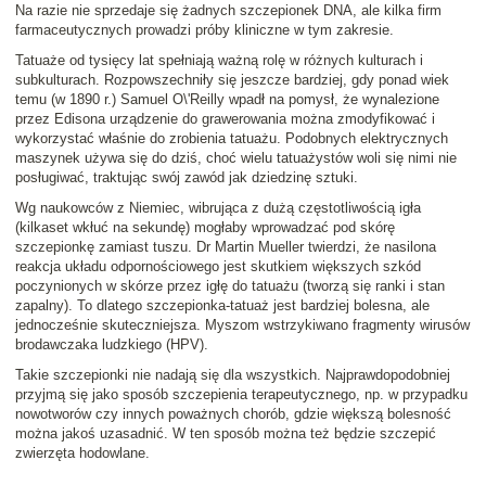
Na razie nie sprzedaje się żadnych szczepionek DNA, ale kilka firm
farmaceutycznych prowadzi próby kliniczne w tym zakresie.
Tatuaże od tysięcy lat spełniają ważną rolę w różnych kulturach i
subkulturach. Rozpowszechniły się jeszcze bardziej, gdy ponad wiek
temu (w 1890 r.) Samuel O\'Reilly wpadł na pomysł, że wynalezione
przez Edisona urządzenie do grawerowania można zmodyfikować i
wykorzystać właśnie do zrobienia tatuażu. Podobnych elektrycznych
maszynek używa się do dziś, choć wielu tatuażystów woli się nimi nie
posługiwać, traktując swój zawód jak dziedzinę sztuki.
Wg naukowców z Niemiec, wibrująca z dużą częstotliwością igła
(kilkaset wkłuć na sekundę) mogłaby wprowadzać pod skórę
szczepionkę zamiast tuszu.
Dr Martin Mueller
twierdzi, że nasilona
reakcja układu odpornościowego jest skutkiem większych szkód
poczynionych w skórze przez igłę do tatuażu (tworzą się ranki i stan
zapalny). To dlatego szczepionka-tatuaż jest bardziej bolesna, ale
jednocześnie skuteczniejsza. Myszom wstrzykiwano
fragmenty wirusów
brodawczaka ludzkiego
(HPV).
Takie szczepionki nie nadają się dla wszystkich. Najprawdopodobniej
przyjmą się jako sposób
szczepienia terapeutycznego
, np. w przypadku
nowotworów czy innych poważnych chorób, gdzie większą bolesność
można jakoś uzasadnić. W ten sposób można też będzie szczepić
zwierzęta hodowlane.