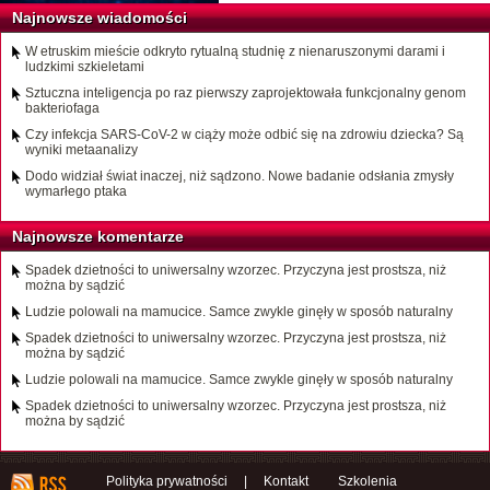
Najnowsze wiadomości
W etruskim mieście odkryto rytualną studnię z nienaruszonymi darami i
ludzkimi szkieletami
Sztuczna inteligencja po raz pierwszy zaprojektowała funkcjonalny genom
bakteriofaga
Czy infekcja SARS-CoV-2 w ciąży może odbić się na zdrowiu dziecka? Są
wyniki metaanalizy
Dodo widział świat inaczej, niż sądzono. Nowe badanie odsłania zmysły
wymarłego ptaka
Najnowsze komentarze
Spadek dzietności to uniwersalny wzorzec. Przyczyna jest prostsza, niż
można by sądzić
Ludzie polowali na mamucice. Samce zwykle ginęły w sposób naturalny
Spadek dzietności to uniwersalny wzorzec. Przyczyna jest prostsza, niż
można by sądzić
Ludzie polowali na mamucice. Samce zwykle ginęły w sposób naturalny
Spadek dzietności to uniwersalny wzorzec. Przyczyna jest prostsza, niż
można by sądzić
Polityka prywatności
|
Kontakt
Szkolenia