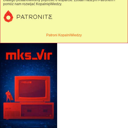
Dlatego postanowiliśmy poprosić o wsparcie. Zostań naszym Patronem i
pomóż nam rozwijać KopalnięWiedzy.
Patroni KopalniWiedzy