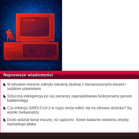
Najnowsze wiadomości
W etruskim mieście odkryto rytualną studnię z nienaruszonymi darami i
ludzkimi szkieletami
Sztuczna inteligencja po raz pierwszy zaprojektowała funkcjonalny genom
bakteriofaga
Czy infekcja SARS-CoV-2 w ciąży może odbić się na zdrowiu dziecka? Są
wyniki metaanalizy
Dodo widział świat inaczej, niż sądzono. Nowe badanie odsłania zmysły
wymarłego ptaka