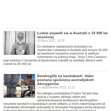
Ludzie pojawili się w Australii o 15 000 lat
wcześniej
20 lipca 2017, 10:26
Do niedawna najstarszymi dowodami na
osadnictwo człowieka w Australii były liczące 50 000
lat kamienne narzędzia znalezione w skalnym
schronieniu na północy kraju. Teraz Chris Clarkson i
jego koledzy z University of Queensland natrafili na artefakty, których wiek
ocenili na 65 000 lat
Dendroglify na baobabach: słabo
poznana spuścizna australijskich
Aborygenów
14 października 2022, 11:21
Na odległej australijskiej Pustyni Tanami trwa
wyścig z czasem, którego celem jest
udokumentowanie tamtejszych dendroglifów –
rysunków wyrytych w baobabach przed setkami, a może nawet tysiącami lat.
Australijskie dendroglify (arborglify) to niezwykle intrygująca forma ekspresji
kulturowej Aborygenów. W przeciwieństwie do słynnych australijskich