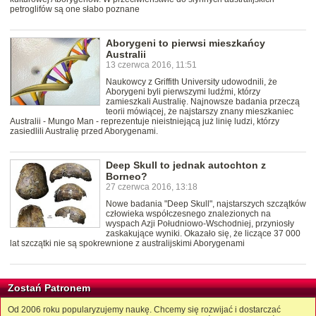
petroglifów są one słabo poznane
Aborygeni to pierwsi mieszkańcy
Australii
13 czerwca 2016, 11:51
Naukowcy z Griffith University udowodnili, że
Aborygeni byli pierwszymi ludźmi, którzy
zamieszkali Australię. Najnowsze badania przeczą
teorii mówiącej, że najstarszy znany mieszkaniec
Australii - Mungo Man - reprezentuje nieistniejącą już linię ludzi, którzy
zasiedlili Australię przed Aborygenami.
Deep Skull to jednak autochton z
Borneo?
27 czerwca 2016, 13:18
Nowe badania "Deep Skull", najstarszych szczątków
człowieka współczesnego znalezionych na
wyspach Azji Południowo-Wschodniej, przyniosły
zaskakujące wyniki. Okazało się, że liczące 37 000
lat szczątki nie są spokrewnione z australijskimi Aborygenami
Zostań Patronem
Od 2006 roku popularyzujemy naukę. Chcemy się rozwijać i dostarczać