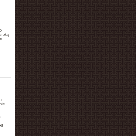
o
eroką
m –
 z
nie
a
od