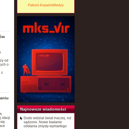
Patroni KopalniWiedzy
dów
i
zy od
nych o
 z
aniu
Najnowsze wiadomości
w,
 stacji
Dodo widział świat inaczej, niż
 się
sądzono. Nowe badanie
ace
odsłania zmysły wymarłego