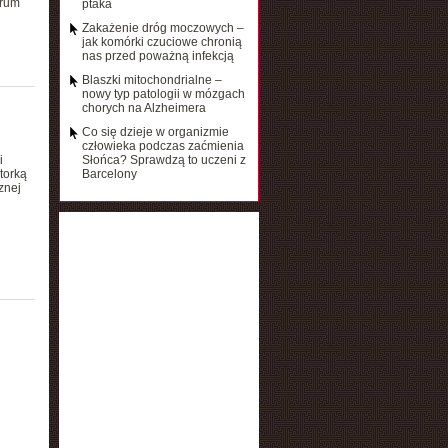
trum
ptaka
Zakażenie dróg moczowych –
jak komórki czuciowe chronią
nas przed poważną infekcją
Blaszki mitochondrialne –
nowy typ patologii w mózgach
chorych na Alzheimera
Co się dzieje w organizmie
człowieka podczas zaćmienia
i
Słońca? Sprawdzą to uczeni z
torką
Barcelony
znej