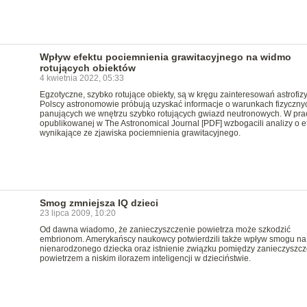
Wpływ efektu pociemnienia grawitacyjnego na widmo
rotujących obiektów
4 kwietnia 2022, 05:33
Egzotyczne, szybko rotujące obiekty, są w kręgu zainteresowań astrofiz
Polscy astronomowie próbują uzyskać informacje o warunkach fizyczny
panujących we wnętrzu szybko rotujących gwiazd neutronowych. W pra
opublikowanej w The Astronomical Journal [PDF] wzbogacili analizy o e
wynikające ze zjawiska pociemnienia grawitacyjnego.
Smog zmniejsza IQ dzieci
23 lipca 2009, 10:20
Od dawna wiadomo, że zanieczyszczenie powietrza może szkodzić
embrionom. Amerykańscy naukowcy potwierdzili także wpływ smogu n
nienarodzonego dziecka oraz istnienie związku pomiędzy zanieczyszc
powietrzem a niskim ilorazem inteligencji w dzieciństwie.