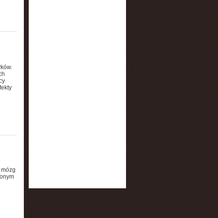
yków.
ch
cy
fekty
a mózg
zonym