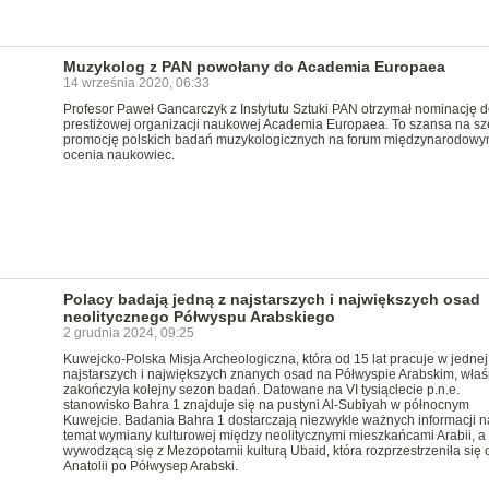
Muzykolog z PAN powołany do Academia Europaea
14 września 2020, 06:33
Profesor Paweł Gancarczyk z Instytutu Sztuki PAN otrzymał nominację d
prestiżowej organizacji naukowej Academia Europaea. To szansa na sz
promocję polskich badań muzykologicznych na forum międzynarodowy
ocenia naukowiec.
Polacy badają jedną z najstarszych i największych osad
neolitycznego Półwyspu Arabskiego
2 grudnia 2024, 09:25
Kuwejcko-Polska Misja Archeologiczna, która od 15 lat pracuje w jednej
najstarszych i największych znanych osad na Półwyspie Arabskim, właś
zakończyła kolejny sezon badań. Datowane na VI tysiąclecie p.n.e.
stanowisko Bahra 1 znajduje się na pustyni Al-Subiyah w północnym
Kuwejcie. Badania Bahra 1 dostarczają niezwykle ważnych informacji n
temat wymiany kulturowej między neolitycznymi mieszkańcami Arabii, a
wywodzącą się z Mezopotamii kulturą Ubaid, która rozprzestrzeniła się 
Anatolii po Półwysep Arabski.