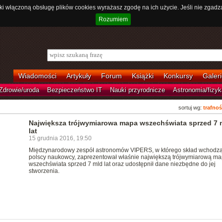
ki włączoną obsługę plików cookies wyrażasz zgodę na ich użycie. Jeśli nie zgadz
Rozumiem
Wiadomości
Artykuły
Forum
Książki
Konkursy
Galeri
Zdrowie/uroda
Bezpieczeństwo IT
Nauki przyrodnicze
Astronomia/fizyk
sortuj wg:
trafnoś
Największa trójwymiarowa mapa wszechświata sprzed 7 
lat
15 grudnia 2016, 19:50
Międzynarodowy zespół astronomów VIPERS, w którego skład wchodz
polscy naukowcy, zaprezentował właśnie największą trójwymiarową m
wszechświata sprzed 7 mld lat oraz udostępnił dane niezbędne do jej
stworzenia.