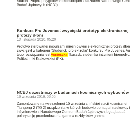
Station. Projekt przygotowało konsorcjum z udziałem Narodowego Cen
Badań Jądrowych (NCBJ).
Konkurs Pro Juvenes: zwycięski prototyp elektronicznej
protezy dłoni
13 listopada 2020, 05:20
Prototyp sterowanej impulsami mięśniowymi elektronicznej protezy dłon
zwyciężył w kategorii "Studencki projekt roku" konkursu Pro Juvenes. Au
tego rozwiązania jest
Agnieszka
Tkaczyk, studentka inżynierii biomedyc
Politechniki Krakowskiej (PK).
NCBJ uczestniczy w badaniach kosmicznych wybuchów
16 września 2016, 06:05
Zamontowane na wystrzelonej 15 września chińskiej stacji kosmicznej
Tiangong-2 (TG-2) urządzenia, w których budowie pomagali naukowcy i
inżynierowie z Narodowego Centrum Badań Jądrowych, będą badać
polaryzację promieniowania gamma rozbłysków gamma.