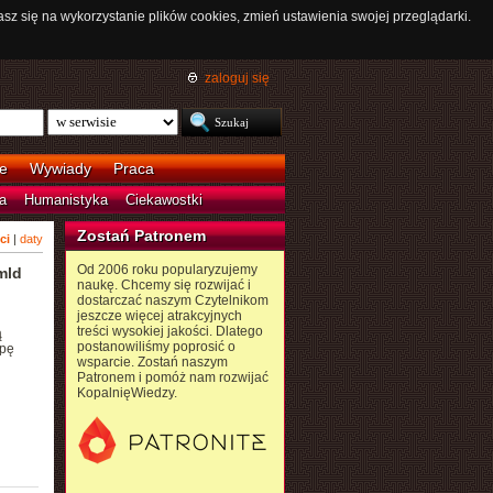
asz się na wykorzystanie plików cookies, zmień ustawienia swojej przeglądarki.
zaloguj się
e
Wywiady
Praca
a
Humanistyka
Ciekawostki
Zostań Patronem
ci
|
daty
Od 2006 roku popularyzujemy
mld
naukę. Chcemy się rozwijać i
dostarczać naszym Czytelnikom
jeszcze więcej atrakcyjnych
treści wysokiej jakości. Dlatego
ą
postanowiliśmy poprosić o
apę
wsparcie. Zostań naszym
Patronem i pomóż nam rozwijać
KopalnięWiedzy.