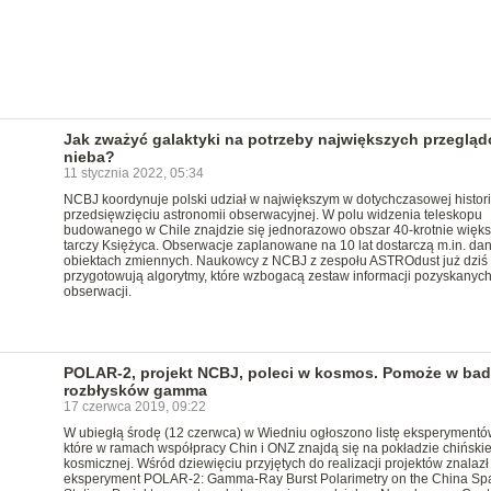
Jak zważyć galaktyki na potrzeby największych przeglą
nieba?
11 stycznia 2022, 05:34
NCBJ koordynuje polski udział w największym w dotychczasowej histori
przedsięwzięciu astronomii obserwacyjnej. W polu widzenia teleskopu
budowanego w Chile znajdzie się jednorazowo obszar 40-krotnie więks
tarczy Księżyca. Obserwacje zaplanowane na 10 lat dostarczą m.in. da
obiektach zmiennych. Naukowcy z NCBJ z zespołu ASTROdust już dziś
przygotowują algorytmy, które wzbogacą zestaw informacji pozyskanych
obserwacji.
POLAR-2, projekt NCBJ, poleci w kosmos. Pomoże w bad
rozbłysków gamma
17 czerwca 2019, 09:22
W ubiegłą środę (12 czerwca) w Wiedniu ogłoszono listę eksperymentó
które w ramach współpracy Chin i ONZ znajdą się na pokładzie chińskiej
kosmicznej. Wśród dziewięciu przyjętych do realizacji projektów znalazł
eksperyment POLAR-2: Gamma-Ray Burst Polarimetry on the China Sp