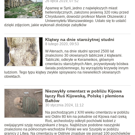
26 lipca 2019, 07:52
Apameę w Syrii, jedno z największych miast
hellenistycznych, założono jesienią 320 roku przed
Chrystusem, dowodzi profesor Marek Olszewski z
Uniwersytetu Warszawskiego. Udało się to ustalić
dzięki zdjęciom, jakie wykonali złodzieje zabytków
Klątwy na dnie starożytnej studni
8 lutego 2020, 09:53
W Atenach, na dnie studni sprzed 2500 lat
znaleziono 30 ołowianych tabliczek z klątwami.
Tabliczki, odkryte w Kerameikos, głównym
cmentarzu starożytnych Aten, przywoływały bóstwa
świata podziemnego, by wyrządziły krzywdę innym
ludziom. Tego typu klątwy zwykle spisywano na niewielkich ołowianych
obiektach.
Niezwykły cmentarz w pobliżu Kijowa
łączy Ruś Kijowską, Polskę i plemiona
Bałtów
30 stycznia 2024, 11:12
Na pochodzącym z X/XI wieku cmentarzu w pobliżu
wsi Ostriv 80 km na południe od Kijowa nad rzeką
Roś, archeolodzy odkryli pochówki kobiet z
owijającymi szyję naszyjnikami z brązu. Najbliższe podobne naszyjniki
znaleziono na północnym-wschodzie Polski we wsi Szurpiły w pobliżu
granicy z Litwą. Na cmentarzu w Ostrivie znajduje się ponad 100 pochówków