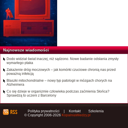
Najnowsze wiadomości
Dodo widział świat inaczej, niż sądzono. Nowe badanie odsłania zmysły
wymarłego ptaka
Zakażenie dróg moczowych – jak komórki czuciowe chronią nas przed
poważną infekcją
Blaszki mitochondrialne – nowy typ patologii w mózgach chorych na
Alzheimera
Co się dzieje w organizmie człowieka podczas zaćmienia Słońca?
Sprawdzą to uczeni z Barcelony
Polityka prywatności
|
Kontakt
Szkolenia
© Copyright 2006-2026
KopalniaWiedzy.pl