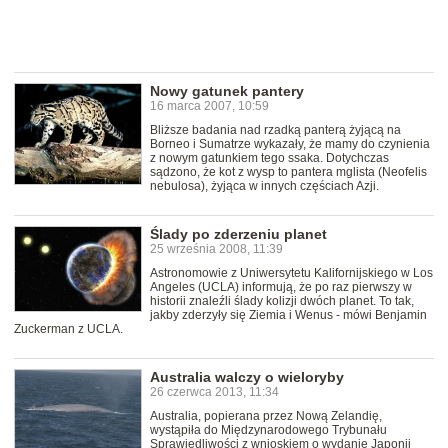
Nowy gatunek pantery
16 marca 2007, 10:59
Bliższe badania nad rzadką panterą żyjącą na
Borneo i Sumatrze wykazały, że mamy do czynienia
z nowym gatunkiem tego ssaka. Dotychczas
sądzono, że kot z wysp to pantera mglista (Neofelis
nebulosa), żyjąca w innych częściach Azji.
Ślady po zderzeniu planet
25 września 2008, 11:39
Astronomowie z Uniwersytetu Kalifornijskiego w Los
Angeles (UCLA) informują, że po raz pierwszy w
historii znaleźli ślady kolizji dwóch planet. To tak,
jakby zderzyły się Ziemia i Wenus - mówi Benjamin
Zuckerman z UCLA.
Australia walczy o wieloryby
26 czerwca 2013, 11:34
Australia, popierana przez Nową Zelandię,
wystąpiła do Międzynarodowego Trybunału
Sprawiedliwości z wnioskiem o wydanie Japonii