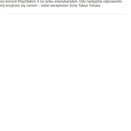
ceny konsoli PlayStation 3 na rynku amerykańskim. Gdy nadejdzie odpowiedni
emy przyjrzeć się cenom – mówi wiceprezes Sony Takao Yuhara.