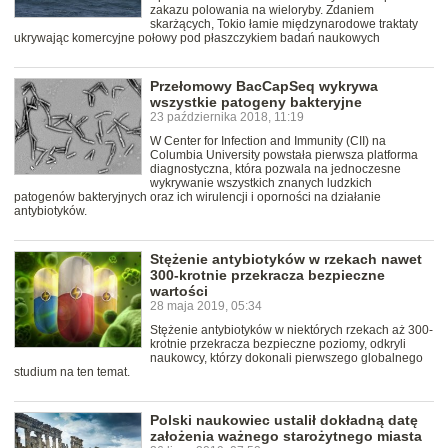
zakazu polowania na wieloryby. Zdaniem
skarżących, Tokio łamie międzynarodowe traktaty
ukrywając komercyjne połowy pod płaszczykiem badań naukowych
Przełomowy BacCapSeq wykrywa
wszystkie patogeny bakteryjne
23 października 2018, 11:19
W Center for Infection and Immunity (CII) na
Columbia University powstała pierwsza platforma
diagnostyczna, która pozwala na jednoczesne
wykrywanie wszystkich znanych ludzkich
patogenów bakteryjnych oraz ich wirulencji i oporności na działanie
antybiotyków.
Stężenie antybiotyków w rzekach nawet
300-krotnie przekracza bezpieczne
wartości
28 maja 2019, 05:34
Stężenie antybiotyków w niektórych rzekach aż 300-
krotnie przekracza bezpieczne poziomy, odkryli
naukowcy, którzy dokonali pierwszego globalnego
studium na ten temat.
Polski naukowiec ustalił dokładną datę
założenia ważnego starożytnego miasta