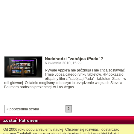
Nadchodzi "zabójca iPada"?
6 kwietnia 2010, 15:29
Rywale Apple'a nie próżnują i nie chcą zostawiać
firmie Jobsa całego rynku tabletów. HP pokazało
oficjalny film z "zabójcą iPada" - tabletem Slate - w
roli głównej. Ostatnio mogliśmy zobaczyć to urządzenie w rękach Steve'a
Ballmera podczas prezentacji w Las Vegas.
2
« poprzednia strona
Zostań Patronem
Od 2006 roku popularyzujemy naukę. Chcemy się rozwijać i dostarczać
naszym Czytelnikom jeszcze więcej atrakcyjnych treści wysokiej jakości.