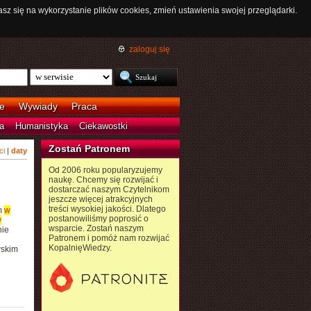
asz się na wykorzystanie plików cookies, zmień ustawienia swojej przeglądarki.
zaloguj się
e
Wywiady
Praca
a
Humanistyka
Ciekawostki
Zostań Patronem
ci
|
daty
Od 2006 roku popularyzujemy
naukę. Chcemy się rozwijać i
dostarczać naszym Czytelnikom
jeszcze więcej atrakcyjnych
treści wysokiej jakości. Dlatego
m
w
postanowiliśmy poprosić o
w
wsparcie. Zostań naszym
nie
Patronem i pomóż nam rozwijać
KopalnięWiedzy.
skim