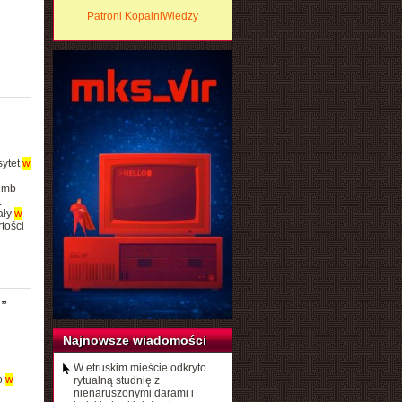
Patroni KopalniWiedzy
sytet
w
umb
.
ały
w
tości
”
Najnowsze wiadomości
W etruskim mieście odkryto
o
w
rytualną studnię z
nienaruszonymi darami i