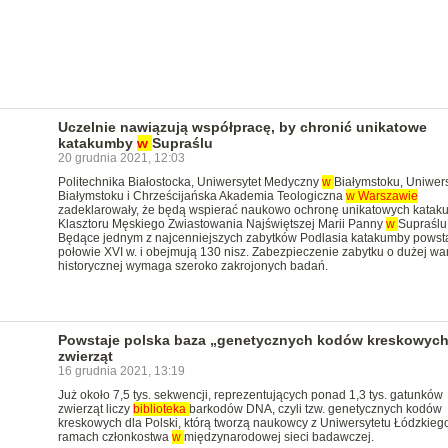
Uczelnie nawiązują współpracę, by chronić unikatowe
katakumby
w
Supraślu
20 grudnia 2021, 12:03
Politechnika Białostocka, Uniwersytet Medyczny
w
Białymstoku, Uniwer
Białymstoku i Chrześcijańska Akademia Teologiczna
w
Warszawie
zadeklarowały, że będą wspierać naukowo ochronę unikatowych katak
Klasztoru Męskiego Zwiastowania Najświętszej Marii Panny
w
Supraślu
Będące jednym z najcenniejszych zabytków Podlasia katakumby powst
połowie XVI w. i obejmują 130 nisz. Zabezpieczenie zabytku o dużej war
historycznej wymaga szeroko zakrojonych badań.
Powstaje polska baza „genetycznych kodów kreskowych
zwierząt
16 grudnia 2021, 13:19
Już około 7,5 tys. sekwencji, reprezentujących ponad 1,3 tys. gatunków
zwierząt liczy
biblioteka
barkodów DNA, czyli tzw. genetycznych kodów
kreskowych dla Polski, którą tworzą naukowcy z Uniwersytetu Łódzkieg
ramach członkostwa
w
międzynarodowej sieci badawczej.