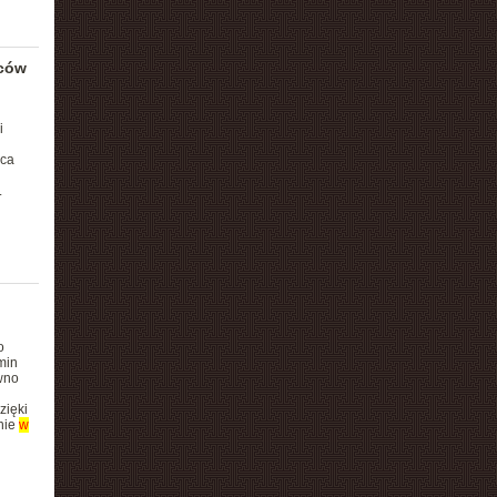
wców
i
ąca
.
o
min
wno
zięki
nie
w