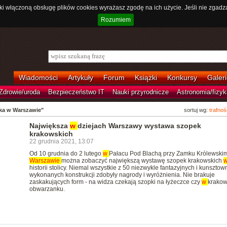
ki włączoną obsługę plików cookies wyrażasz zgodę na ich użycie. Jeśli nie zgadz
Rozumiem
Wiadomości
Artykuły
Forum
Książki
Konkursy
Galeri
Zdrowie/uroda
Bezpieczeństwo IT
Nauki przyrodnicze
Astronomia/fizyk
cka w Warszawie"
sortuj wg:
trafnoś
Największa
w
dziejach Warszawy wystawa szopek
krakowskich
22 grudnia 2021, 13:07
Od 10 grudnia do 2 lutego
w
Pałacu Pod Blachą przy Zamku Królewski
Warszawie
można zobaczyć największą wystawę szopek krakowskich
historii stolicy. Niemal wszystkie z 50 niezwykle fantazyjnych i kunsztow
wykonanych konstrukcji zdobyły nagrody i wyróżnienia. Nie brakuje
zaskakujących form - na widza czekają szopki na łyżeczce czy
w
krakow
obwarzanku.