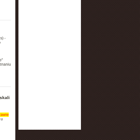
s) -
o
e"
znaniu
skali
zawie
 u