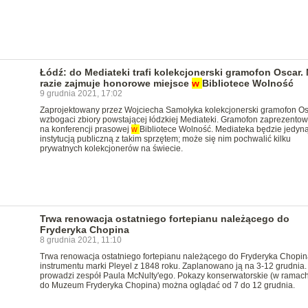
Łódź: do Mediateki trafi kolekcjonerski gramofon Oscar.
razie zajmuje honorowe miejsce
w
Bibliotece Wolność
9 grudnia 2021, 17:02
Zaprojektowany przez Wojciecha Samołyka kolekcjonerski gramofon Os
wzbogaci zbiory powstającej łódzkiej Mediateki. Gramofon zaprezento
na konferencji prasowej
w
Bibliotece Wolność. Mediateka będzie jedyn
instytucją publiczną z takim sprzętem; może się nim pochwalić kilku
prywatnych kolekcjonerów na świecie.
Trwa renowacja ostatniego fortepianu należącego do
Fryderyka Chopina
8 grudnia 2021, 11:10
Trwa renowacja ostatniego fortepianu należącego do Fryderyka Chopin
instrumentu marki Pleyel z 1848 roku. Zaplanowano ją na 3-12 grudnia.
prowadzi zespół Paula McNulty'ego. Pokazy konserwatorskie (w ramach
do Muzeum Fryderyka Chopina) można oglądać od 7 do 12 grudnia.