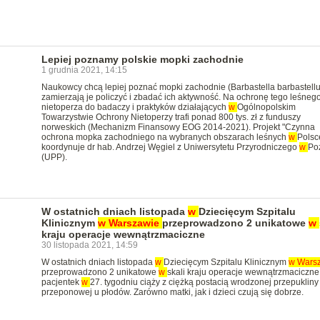
Lepiej poznamy polskie mopki zachodnie
1 grudnia 2021, 14:15
Naukowcy chcą lepiej poznać mopki zachodnie (Barbastella barbastellu
zamierzają je policzyć i zbadać ich aktywność. Na ochronę tego leśneg
nietoperza do badaczy i praktyków działających
w
Ogólnopolskim
Towarzystwie Ochrony Nietoperzy trafi ponad 800 tys. zł z funduszy
norweskich (Mechanizm Finansowy EOG 2014-2021). Projekt "Czynna
ochrona mopka zachodniego na wybranych obszarach leśnych
w
Polsc
koordynuje dr hab. Andrzej Węgiel z Uniwersytetu Przyrodniczego
w
Po
(UPP).
W ostatnich dniach listopada
w
Dziecięcym Szpitalu
Klinicznym
w
Warszawie
przeprowadzono 2 unikatowe
w
kraju operacje wewnątrzmaciczne
30 listopada 2021, 14:59
W ostatnich dniach listopada
w
Dziecięcym Szpitalu Klinicznym
w
Wars
przeprowadzono 2 unikatowe
w
skali kraju operacje wewnątrzmaciczne
pacjentek
w
27. tygodniu ciąży z ciężką postacią wrodzonej przepukliny
przeponowej u płodów. Zarówno matki, jak i dzieci czują się dobrze.