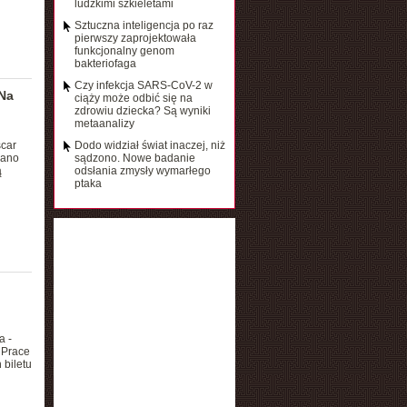
ludzkimi szkieletami
Sztuczna inteligencja po raz
pierwszy zaprojektowała
funkcjonalny genom
bakteriofaga
Czy infekcja SARS-CoV-2 w
 Na
ciąży może odbić się na
zdrowiu dziecka? Są wyniki
metaanalizy
car
Dodo widział świat inaczej, niż
wano
sądzono. Nowe badanie
ą
odsłania zmysły wymarłego
ptaka
a -
 Prace
 biletu