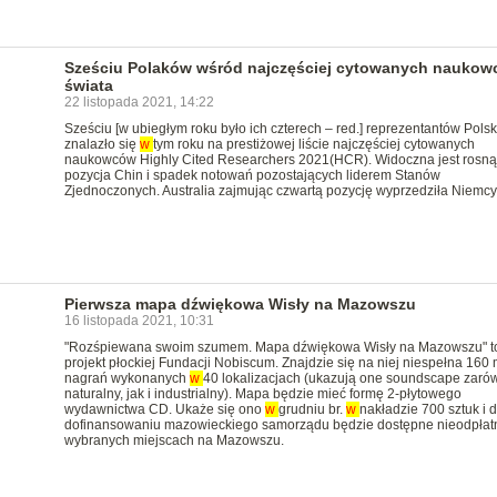
Sześciu Polaków wśród najczęściej cytowanych nauko
świata
22 listopada 2021, 14:22
Sześciu [w ubiegłym roku było ich czterech – red.] reprezentantów Polsk
znalazło się
w
tym roku na prestiżowej liście najczęściej cytowanych
naukowców Highly Cited Researchers 2021(HCR). Widoczna jest rosn
pozycja Chin i spadek notowań pozostających liderem Stanów
Zjednoczonych. Australia zajmując czwartą pozycję wyprzedziła Niemcy
Pierwsza mapa dźwiękowa Wisły na Mazowszu
16 listopada 2021, 10:31
"Rozśpiewana swoim szumem. Mapa dźwiękowa Wisły na Mazowszu" t
projekt płockiej Fundacji Nobiscum. Znajdzie się na niej niespełna 160 
nagrań wykonanych
w
40 lokalizacjach (ukazują one soundscape zaró
naturalny, jak i industrialny). Mapa będzie mieć formę 2-płytowego
wydawnictwa CD. Ukaże się ono
w
grudniu br.
w
nakładzie 700 sztuk i d
dofinansowaniu mazowieckiego samorządu będzie dostępne nieodpłat
wybranych miejscach na Mazowszu.