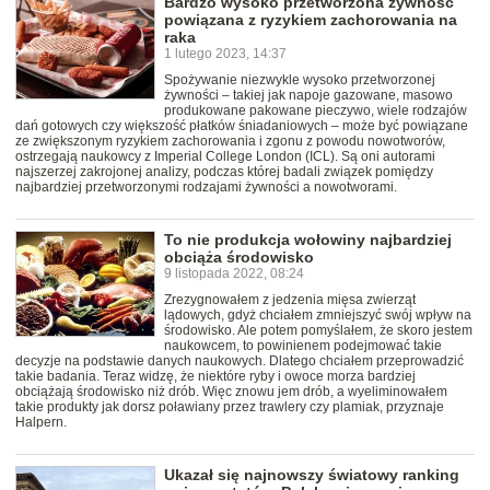
Bardzo wysoko przetworzona żywność
powiązana z ryzykiem zachorowania na
raka
1 lutego 2023, 14:37
Spożywanie niezwykle wysoko przetworzonej
żywności – takiej jak napoje gazowane, masowo
produkowane pakowane pieczywo, wiele rodzajów
dań gotowych czy większość płatków śniadaniowych – może być powiązane
ze zwiększonym ryzykiem zachorowania i zgonu z powodu nowotworów,
ostrzegają naukowcy z Imperial College London (ICL). Są oni autorami
najszerzej zakrojonej analizy, podczas której badali związek pomiędzy
najbardziej przetworzonymi rodzajami żywności a nowotworami.
To nie produkcja wołowiny najbardziej
obciąża środowisko
9 listopada 2022, 08:24
Zrezygnowałem z jedzenia mięsa zwierząt
lądowych, gdyż chciałem zmniejszyć swój wpływ na
środowisko. Ale potem pomyślałem, że skoro jestem
naukowcem, to powinienem podejmować takie
decyzje na podstawie danych naukowych. Dlatego chciałem przeprowadzić
takie badania. Teraz widzę, że niektóre ryby i owoce morza bardziej
obciążają środowisko niż drób. Więc znowu jem drób, a wyeliminowałem
takie produkty jak dorsz poławiany przez trawlery czy plamiak, przyznaje
Halpern.
Ukazał się najnowszy światowy ranking