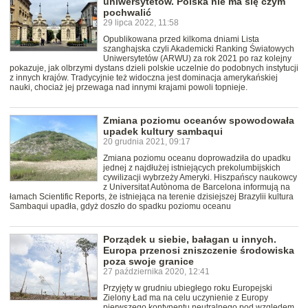
uniwersytetów. Polska nie ma się czym
pochwalić
29 lipca 2022, 11:58
Opublikowana przed kilkoma dniami Lista
szanghajska czyli Akademicki Ranking Światowych
Uniwersytetów (ARWU) za rok 2021 po raz kolejny
pokazuje, jak olbrzymi dystans dzieli polskie uczelnie do podobnych instytucji
z innych krajów. Tradycyjnie też widoczna jest dominacja amerykańskiej
nauki, chociaż jej przewaga nad innymi krajami powoli topnieje.
Zmiana poziomu oceanów spowodowała
upadek kultury sambaqui
20 grudnia 2021, 09:17
Zmiana poziomu oceanu doprowadziła do upadku
jednej z najdłużej istniejących prekolumbijskich
cywilizacji wybrzeży Ameryki. Hiszpańscy naukowcy
z Universitat Autònoma de Barcelona informują na
łamach Scientific Reports, że istniejąca na terenie dzisiejszej Brazylii kultura
Sambaqui upadła, gdyż doszło do spadku poziomu oceanu
Porządek u siebie, bałagan u innych.
Europa przenosi zniszczenie środowiska
poza swoje granice
27 października 2020, 12:41
Przyjęty w grudniu ubiegłego roku Europejski
Zielony Ład ma na celu uczynienie z Europy
pierwszego kontynentu neutralnego pod względem