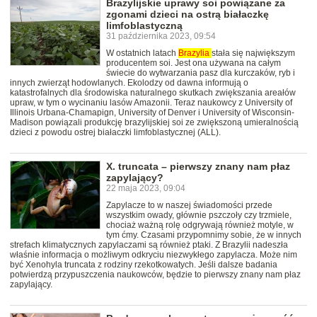
Brazylijskie uprawy soi powiązane za
zgonami dzieci na ostrą białaczkę
limfoblastyczną
31 października 2023, 09:54
W ostatnich latach
Brazylia
stała się największym
producentem soi. Jest ona używana na całym
świecie do wytwarzania pasz dla kurczaków, ryb i
innych zwierząt hodowlanych. Ekolodzy od dawna informują o
katastrofalnych dla środowiska naturalnego skutkach zwiększania areałów
upraw, w tym o wycinaniu lasów Amazonii. Teraz naukowcy z University of
Illinois Urbana-Chamapign, University of Denver i University of Wisconsin-
Madison powiązali produkcję brazylijskiej soi ze zwiększoną umieralnością
dzieci z powodu ostrej białaczki limfoblastycznej (ALL).
X. truncata – pierwszy znany nam płaz
zapylający?
22 maja 2023, 09:04
Zapylacze to w naszej świadomości przede
wszystkim owady, głównie pszczoły czy trzmiele,
chociaż ważną rolę odgrywają również motyle, w
tym ćmy. Czasami przypomnimy sobie, że w innych
strefach klimatycznych zapylaczami są również ptaki. Z Brazylii nadeszła
właśnie informacja o możliwym odkryciu niezwykłego zapylacza. Może nim
być Xenohyla truncata z rodziny rzekotkowatych. Jeśli dalsze badania
potwierdzą przypuszczenia naukowców, będzie to pierwszy znany nam płaz
zapylający.