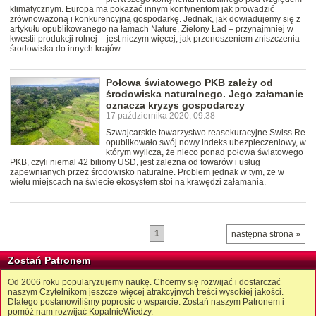
klimatycznym. Europa ma pokazać innym kontynentom jak prowadzić
zrównoważoną i konkurencyjną gospodarkę. Jednak, jak dowiadujemy się z
artykułu opublikowanego na łamach Nature, Zielony Ład – przynajmniej w
kwestii produkcji rolnej – jest niczym więcej, jak przenoszeniem zniszczenia
środowiska do innych krajów.
Połowa światowego PKB zależy od
środowiska naturalnego. Jego załamanie
oznacza kryzys gospodarczy
17 października 2020, 09:38
Szwajcarskie towarzystwo reasekuracyjne Swiss Re
opublikowało swój nowy indeks ubezpieczeniowy, w
którym wylicza, że nieco ponad połowa światowego
PKB, czyli niemal 42 biliony USD, jest zależna od towarów i usług
zapewnianych przez środowisko naturalne. Problem jednak w tym, że w
wielu miejscach na świecie ekosystem stoi na krawędzi załamania.
1
…
następna strona »
Zostań Patronem
Od 2006 roku popularyzujemy naukę. Chcemy się rozwijać i dostarczać
naszym Czytelnikom jeszcze więcej atrakcyjnych treści wysokiej jakości.
Dlatego postanowiliśmy poprosić o wsparcie. Zostań naszym Patronem i
pomóż nam rozwijać KopalnięWiedzy.