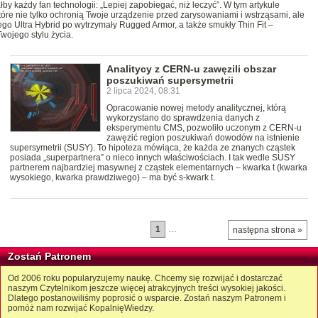
y każdy fan technologii: „Lepiej zapobiegać, niż leczyć”. W tym artykule
tóre nie tylko ochronią Twoje urządzenie przed zarysowaniami i wstrząsami, ale
go Ultra Hybrid po wytrzymały Rugged Armor, a także smukły Thin Fit –
wojego stylu życia.
Analitycy z CERN-u zawęzili obszar
poszukiwań supersymetrii
2 lipca 2024, 08:31
Opracowanie nowej metody analitycznej, którą
wykorzystano do sprawdzenia danych z
eksperymentu CMS, pozwoliło uczonym z CERN-u
zawęzić region poszukiwań dowodów na istnienie
supersymetrii (SUSY). To hipoteza mówiąca, że każda ze znanych cząstek
posiada „superpartnera” o nieco innych właściwościach. I tak wedle SUSY
partnerem najbardziej masywnej z cząstek elementarnych – kwarka t (kwarka
wysokiego, kwarka prawdziwego) – ma być s-kwark t.
1
…
następna strona »
Zostań Patronem
Od 2006 roku popularyzujemy naukę. Chcemy się rozwijać i dostarczać
naszym Czytelnikom jeszcze więcej atrakcyjnych treści wysokiej jakości.
Dlatego postanowiliśmy poprosić o wsparcie. Zostań naszym Patronem i
pomóż nam rozwijać KopalnięWiedzy.