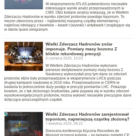
W eksperymencie ATLAS potwierdzono niezwykle
interesujące wyniki analiz przeprowadzonych w
CMS. Otóż kolejne analizy wskazują, że w Wielkim
Zderzaczu Hadronów w wyniku zderzeń protonów powstaje toponium. To
mezon utworzony przez – najbardziej masywną cząstkę elementarną i
najkrócej istniejący z kwarków – kwark t (wysoki) i antykwark t znajdujące się
w stanie quasi-związanym.
Wielki Zderzacz Hadronów znów
imponuje. Pomiary masy bozonu Z
bliskie rekordowej precyzji
9 czerwca 2025, 10:03
W Wielkim Zderzaczu Hadronów wykonano
pierwsze dedykowane pomiary masy bozonu Z.
Naukowcy wykorzystali przy tym dane ze zderzeń
protonów, które były przeprowadzane w eksperymencie LHCb podczas
drugiej kampanii naukowej w 2016 roku. Przeprowadzone w CERN-ie
badania to jednocześnie duży postęp w precyzji pomiarów LHC. Pokazuje
bowiem, że z tak złożonego środowiska, jakie pojawia się w wyniku zderzeń
wysokoenergetycznych protonów, można wyłowić niezwykle precyzyjne dane
dotyczące poszczególnych cząstek.
Wielki Zderzacz Hadronów zarejestrował
toponium, najmniejszą cząstkę złożoną?
7 kwietnia 2025, 08:22
Doroczna konferencja fizyczna Recontres de
Moriond przynosi kolejne – po łamaniu symetrii CP