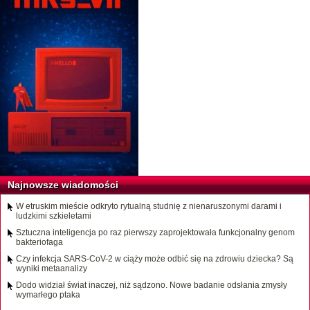
Najnowsze wiadomości
W etruskim mieście odkryto rytualną studnię z nienaruszonymi darami i
ludzkimi szkieletami
Sztuczna inteligencja po raz pierwszy zaprojektowała funkcjonalny genom
bakteriofaga
Czy infekcja SARS-CoV-2 w ciąży może odbić się na zdrowiu dziecka? Są
wyniki metaanalizy
Dodo widział świat inaczej, niż sądzono. Nowe badanie odsłania zmysły
wymarłego ptaka