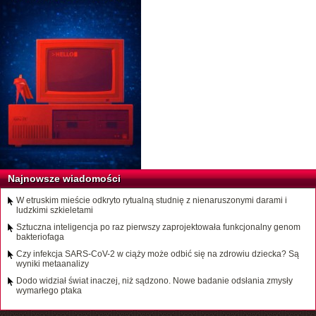
Najnowsze wiadomości
W etruskim mieście odkryto rytualną studnię z nienaruszonymi darami i
ludzkimi szkieletami
Sztuczna inteligencja po raz pierwszy zaprojektowała funkcjonalny genom
bakteriofaga
Czy infekcja SARS-CoV-2 w ciąży może odbić się na zdrowiu dziecka? Są
wyniki metaanalizy
Dodo widział świat inaczej, niż sądzono. Nowe badanie odsłania zmysły
wymarłego ptaka