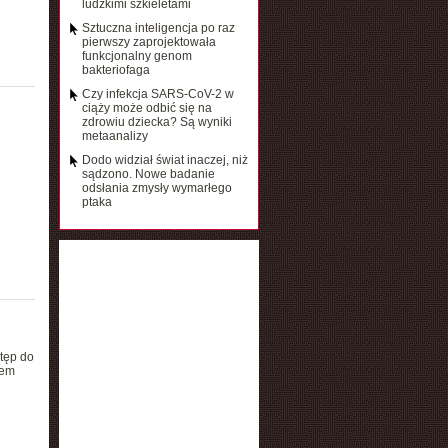
ludzkimi szkieletami
Sztuczna inteligencja po raz
pierwszy zaprojektowała
funkcjonalny genom
bakteriofaga
Czy infekcja SARS-CoV-2 w
ciąży może odbić się na
zdrowiu dziecka? Są wyniki
metaanalizy
Dodo widział świat inaczej, niż
sądzono. Nowe badanie
odsłania zmysły wymarłego
ptaka
stęp do
dem