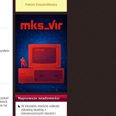
Patroni KopalniWiedzy
a
 system
Najnowsze wiadomości
czekać
woich
ów na
W etruskim mieście odkryto
rytualną studnię z
nienaruszonymi darami i