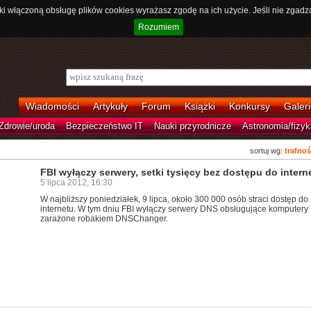
ki włączoną obsługę plików cookies wyrażasz zgodę na ich użycie. Jeśli nie zgadz
Rozumiem
Wiadomości
Artykuły
Forum
Książki
Konkursy
Galeri
Zdrowie/uroda
Bezpieczeństwo IT
Nauki przyrodnicze
Astronomia/fizyk
sortuj wg:
trafnoś
FBI wyłączy serwery, setki tysięcy bez dostępu do intern
5 lipca 2012, 16:30
W najbliższy poniedziałek, 9 lipca, około 300 000 osób straci dostęp do
internetu. W tym dniu FBI wyłączy serwery DNS obsługujące komputery
zarażone robakiem DNSChanger.