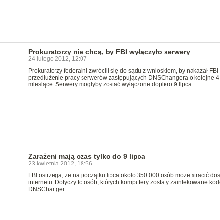
Prokuratorzy nie chcą, by FBI wyłączyło serwery
24 lutego 2012, 12:07
Prokuratorzy federalni zwrócili się do sądu z wnioskiem, by nakazał FBI
przedłużenie pracy serwerów zastępujących DNSChangera o kolejne 4
miesiące. Serwery mogłyby zostać wyłączone dopiero 9 lipca.
Zarażeni mają czas tylko do 9 lipca
23 kwietnia 2012, 18:56
FBI ostrzega, że na początku lipca około 350 000 osób może stracić do
internetu. Dotyczy to osób, których komputery zostały zainfekowane ko
DNSChanger