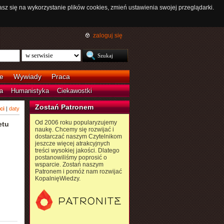
asz się na wykorzystanie plików cookies, zmień ustawienia swojej przeglądarki.
zaloguj się
e
Wywiady
Praca
a
Humanistyka
Ciekawostki
Zostań Patronem
ci
|
daty
Od 2006 roku popularyzujemy
etu
naukę. Chcemy się rozwijać i
dostarczać naszym Czytelnikom
jeszcze więcej atrakcyjnych
treści wysokiej jakości. Dlatego
postanowiliśmy poprosić o
wsparcie. Zostań naszym
Patronem i pomóż nam rozwijać
KopalnięWiedzy.