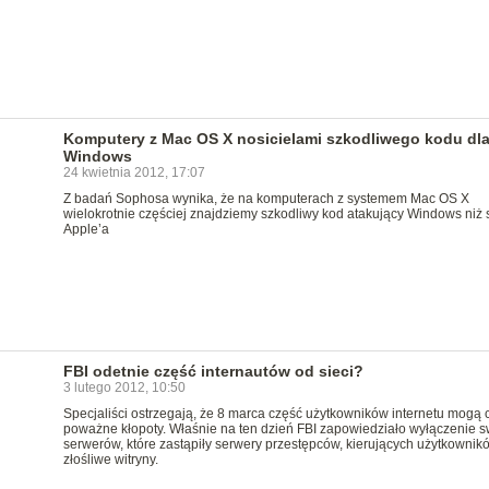
Komputery z Mac OS X nosicielami szkodliwego kodu dl
Windows
24 kwietnia 2012, 17:07
Z badań Sophosa wynika, że na komputerach z systemem Mac OS X
wielokrotnie częściej znajdziemy szkodliwy kod atakujący Windows niż
Apple’a
FBI odetnie część internautów od sieci?
3 lutego 2012, 10:50
Specjaliści ostrzegają, że 8 marca część użytkowników internetu mogą 
poważne kłopoty. Właśnie na ten dzień FBI zapowiedziało wyłączenie s
serwerów, które zastąpiły serwery przestępców, kierujących użytkownik
złośliwe witryny.