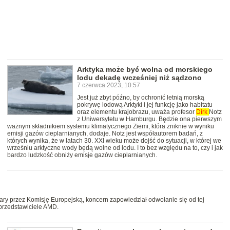
Arktyka może być wolna od morskiego
lodu dekadę wcześniej niż sądzono
7 czerwca 2023, 10:57
Jest już zbyt późno, by ochronić letnią morską
pokrywę lodową Arktyki i jej funkcję jako habitatu
oraz elementu krajobrazu, uważa profesor
Dirk
Notz
z Uniwersytetu w Hamburgu. Będzie ona pierwszym
ważnym składnikiem systemu klimatycznego Ziemi, która zniknie w wyniku
emisji gazów cieplarnianych, dodaje. Notz jest współautorem badań, z
których wynika, że w latach 30. XXI wieku może dojść do sytuacji, w której we
wrześniu arktyczne wody będą wolne od lodu. I to bez względu na to, czy i jak
bardzo ludzkość obniży emisje gazów cieplarnianych.
ary przez Komisję Europejską, koncern zapowiedział odwołanie się od tej
 przedstawiciele AMD.