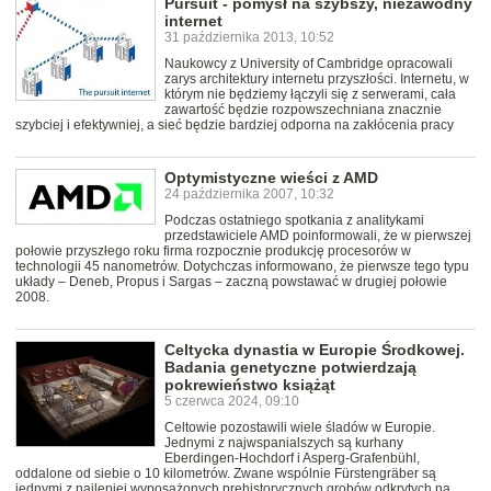
Pursuit - pomysł na szybszy, niezawodny
internet
31 października 2013, 10:52
Naukowcy z University of Cambridge opracowali
zarys architektury internetu przyszłości. Internetu, w
którym nie będziemy łączyli się z serwerami, cała
zawartość będzie rozpowszechniana znacznie
szybciej i efektywniej, a sieć będzie bardziej odporna na zakłócenia pracy
Optymistyczne wieści z AMD
24 października 2007, 10:32
Podczas ostatniego spotkania z analitykami
przedstawiciele AMD poinformowali, że w pierwszej
połowie przyszłego roku firma rozpocznie produkcję procesorów w
technologii 45 nanometrów. Dotychczas informowano, że pierwsze tego typu
układy – Deneb, Propus i Sargas – zaczną powstawać w drugiej połowie
2008.
Celtycka dynastia w Europie Środkowej.
Badania genetyczne potwierdzają
pokrewieństwo książąt
5 czerwca 2024, 09:10
Celtowie pozostawili wiele śladów w Europie.
Jednymi z najwspanialszych są kurhany
Eberdingen-Hochdorf i Asperg-Grafenbühl,
oddalone od siebie o 10 kilometrów. Zwane wspólnie Fürstengräber są
jednymi z najlepiej wyposażonych prehistorycznych grobów odkrytych na