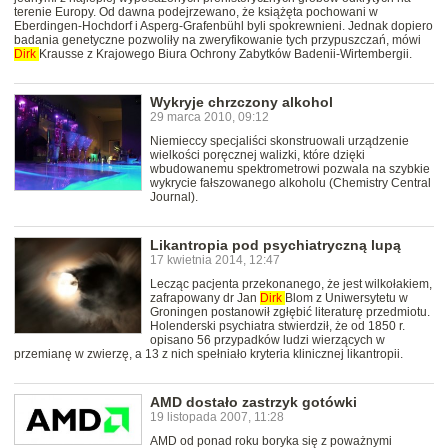
terenie Europy. Od dawna podejrzewano, że książęta pochowani w
Eberdingen-Hochdorf i Asperg-Grafenbühl byli spokrewnieni. Jednak dopiero
badania genetyczne pozwoliły na zweryfikowanie tych przypuszczań, mówi
Dirk
Krausse z Krajowego Biura Ochrony Zabytków Badenii-Wirtembergii.
Wykryje chrzczony alkohol
29 marca 2010, 09:12
Niemieccy specjaliści skonstruowali urządzenie
wielkości poręcznej walizki, które dzięki
wbudowanemu spektrometrowi pozwala na szybkie
wykrycie fałszowanego alkoholu (Chemistry Central
Journal).
Likantropia pod psychiatryczną lupą
17 kwietnia 2014, 12:47
Lecząc pacjenta przekonanego, że jest wilkołakiem,
zafrapowany dr Jan
Dirk
Blom z Uniwersytetu w
Groningen postanowił zgłębić literaturę przedmiotu.
Holenderski psychiatra stwierdził, że od 1850 r.
opisano 56 przypadków ludzi wierzących w
przemianę w zwierzę, a 13 z nich spełniało kryteria klinicznej likantropii.
AMD dostało zastrzyk gotówki
19 listopada 2007, 11:28
AMD od ponad roku boryka się z poważnymi