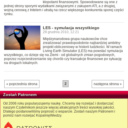
kłopotami finansowymi. Spowodowane są one z
jednej strony sporymi wydatkami związanymi z zakupem ATI, a z drugiej,
wojną cenową z Intelem i utratą na rzecz większego konkurenta sporej części
rynku.
LES - symulacja wszystkiego
28 grudnia 2010, 12:21
Międzynarodowa grupa naukowców chce
zrealizować prawdopodobnie najbardziej ambitny
projekt obliczeniowy w historii ludzkości. W ramach
Living Earth Simulator (LES) ma powstać symulacja
wszystkiego, co dzieje się na Ziemi - od globalnych zmian pogodowych,
poprzez rozprzestrzenianie się chorób czy transakcje finansowe po sytuację
na drogach lokalnych.
2
« poprzednia strona
następna strona »
Zostań Patronem
Od 2006 roku popularyzujemy naukę. Chcemy się rozwijać i dostarczać
naszym Czytelnikom jeszcze więcej atrakcyjnych treści wysokiej jakości.
Dlatego postanowiliśmy poprosić o wsparcie. Zostań naszym Patronem i
pomóż nam rozwijać KopalnięWiedzy.