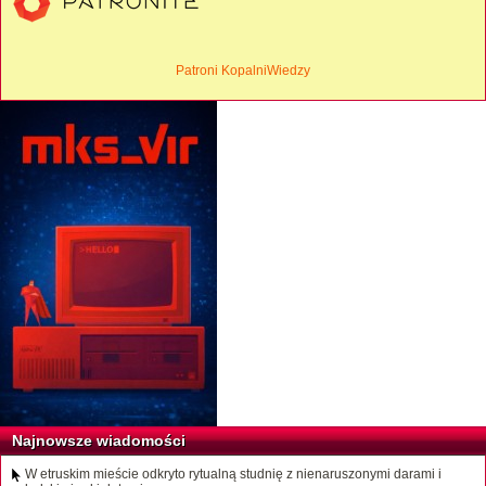
Patroni KopalniWiedzy
Najnowsze wiadomości
W etruskim mieście odkryto rytualną studnię z nienaruszonymi darami i