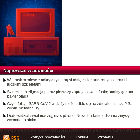
Najnowsze wiadomości
W etruskim mieście odkryto rytualną studnię z nienaruszonymi darami i
ludzkimi szkieletami
Sztuczna inteligencja po raz pierwszy zaprojektowała funkcjonalny genom
bakteriofaga
Czy infekcja SARS-CoV-2 w ciąży może odbić się na zdrowiu dziecka? Są
wyniki metaanalizy
Dodo widział świat inaczej, niż sądzono. Nowe badanie odsłania zmysły
wymarłego ptaka
Polityka prywatności
|
Kontakt
Szkolenia