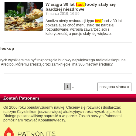
W ciągu 30 lat
fast
foody stały się
bardziej niezdrowe
7 marca 2019, 16:59
Analiza oferty restauracji typu
fast
food z 30 lat
pokazała, że choć menu stało się bardziej
rozbudowane, wzrosła zawartość soli i
kaloryczność, a porcje stały się większe.
eleskop
órych wynikiem ma być rozpoczęcie budowy największego radioteleskopu na
w Arecibo, któremu zresztą grozi zamknięcie, ma 305 metrów średnicy.
1
…
następna strona »
Zostań Patronem
Od 2006 roku popularyzujemy naukę. Chcemy się rozwijać i dostarczać
naszym Czytelnikom jeszcze więcej atrakcyjnych treści wysokiej jakości.
Dlatego postanowiliśmy poprosić o wsparcie. Zostań naszym Patronem i
pomóż nam rozwijać KopalnięWiedzy.