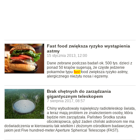
Fast food zwiększa ryzyko wystąpienia
astmy
15 stycznia 2013, 12:00
Dane zebrane podczas badań ok. 500 tys. dzieci z
ponad 50 krajów sugerują, że częste jedzenie
pokarmów typu
fast
food zwiększa ryzyko astmy,
alergicznego nieżytu nosa i egzemy.
Brak chętnych do zarządzania
gigantycznym teleskopem
7 sierpnia 2017, 08:57
Chiny wybudowały największy radioteleskop świata,
a teraz mają problem ze znalezieniem osoby, która
będzie nim zarządzała. Państwo Środka szuka
obcokrajowca, gdyż żaden chiński astronom nie ma
doświadczenia w kierowaniu tak wielkim i złożonym ośrodkiem badawczym,
jakim jest Five hundred-meter Aperture Spherical Telescope (FAST).