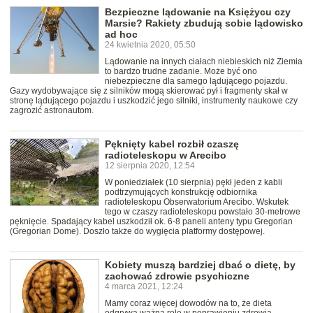
Bezpieczne lądowanie na Księżycu czy
Marsie? Rakiety zbudują sobie lądowisko
ad hoc
24 kwietnia 2020, 05:50
Lądowanie na innych ciałach niebieskich niż Ziemia
to bardzo trudne zadanie. Może być ono
niebezpieczne dla samego lądującego pojazdu.
Gazy wydobywające się z silników mogą skierować pył i fragmenty skał w
stronę lądującego pojazdu i uszkodzić jego silniki, instrumenty naukowe czy
zagrozić astronautom.
Pęknięty kabel rozbił czaszę
radioteleskopu w Arecibo
12 sierpnia 2020, 12:54
W poniedziałek (10 sierpnia) pękł jeden z kabli
podtrzymujących konstrukcję odbiornika
radioteleskopu Obserwatorium Arecibo. Wskutek
tego w czaszy radioteleskopu powstało 30-metrowe
pęknięcie. Spadający kabel uszkodził ok. 6-8 paneli anteny typu Gregorian
(Gregorian Dome). Doszło także do wygięcia platformy dostępowej.
Kobiety muszą bardziej dbać o dietę, by
zachować zdrowie psychiczne
4 marca 2021, 12:24
Mamy coraz więcej dowodów na to, że dieta