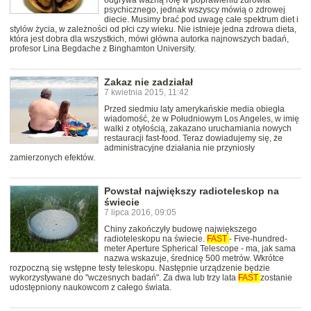
odgrywa ważną rolę w poprawieniu zdrowia
psychicznego, jednak wszyscy mówią o zdrowej
diecie. Musimy brać pod uwagę całe spektrum diet i
stylów życia, w zależności od płci czy wieku. Nie istnieje jedna zdrowa dieta,
która jest dobra dla wszystkich, mówi główna autorka najnowszych badań,
profesor Lina Begdache z Binghamton University.
Zakaz nie zadziałał
7 kwietnia 2015, 11:42
Przed siedmiu laty amerykańskie media obiegła
wiadomość, że w Południowym Los Angeles, w imię
walki z otyłością, zakazano uruchamiania nowych
restauracji fast-food. Teraz dowiadujemy się, że
administracyjne działania nie przyniosły
zamierzonych efektów.
Powstał największy radioteleskop na
świecie
7 lipca 2016, 09:05
Chiny zakończyły budowę największego
radioteleskopu na świecie.
FAST
- Five-hundred-
meter Aperture Spherical Telescope - ma, jak sama
nazwa wskazuje, średnicę 500 metrów. Wkrótce
rozpoczną się wstępne testy teleskopu. Następnie urządzenie będzie
wykorzystywane do "wczesnych badań". Za dwa lub trzy lata
FAST
zostanie
udostępniony naukowcom z całego świata.