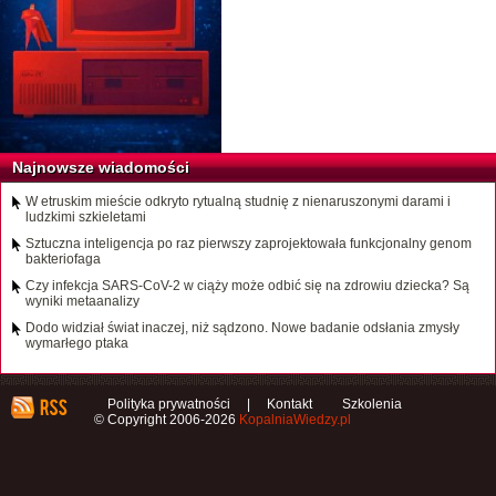
Najnowsze wiadomości
W etruskim mieście odkryto rytualną studnię z nienaruszonymi darami i
ludzkimi szkieletami
Sztuczna inteligencja po raz pierwszy zaprojektowała funkcjonalny genom
bakteriofaga
Czy infekcja SARS-CoV-2 w ciąży może odbić się na zdrowiu dziecka? Są
wyniki metaanalizy
Dodo widział świat inaczej, niż sądzono. Nowe badanie odsłania zmysły
wymarłego ptaka
Polityka prywatności
|
Kontakt
Szkolenia
© Copyright 2006-2026
KopalniaWiedzy.pl