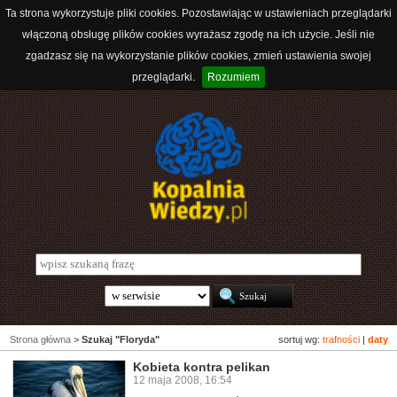
Ta strona wykorzystuje pliki cookies. Pozostawiając w ustawieniach przeglądarki
włączoną obsługę plików cookies wyrażasz zgodę na ich użycie. Jeśli nie
zgadzasz się na wykorzystanie plików cookies, zmień ustawienia swojej
przeglądarki.
Rozumiem
Strona główna
>
Szukaj "Floryda"
sortuj wg:
trafności
|
daty
Kobieta kontra pelikan
12 maja 2008, 16:54