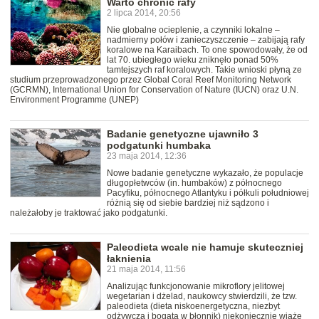
Warto chronić rafy
2 lipca 2014, 20:56
Nie globalne ocieplenie, a czynniki lokalne –
nadmierny połów i zanieczyszczenie – zabijają rafy
koralowe na Karaibach. To one spowodowały, że od
lat 70. ubiegłego wieku zniknęło ponad 50%
tamtejszych raf koralowych. Takie wnioski płyną ze
studium przeprowadzonego przez Global Coral Reef Monitoring Network
(GCRMN), International Union for Conservation of Nature (IUCN) oraz U.N.
Environment Programme (UNEP)
Badanie genetyczne ujawniło 3
podgatunki humbaka
23 maja 2014, 12:36
Nowe badanie genetyczne wykazało, że populacje
długopłetwców (in. humbaków) z północnego
Pacyfiku, północnego Atlantyku i półkuli południowej
różnią się od siebie bardziej niż sądzono i
należałoby je traktować jako podgatunki.
Paleodieta wcale nie hamuje skuteczniej
łaknienia
21 maja 2014, 11:56
Analizując funkcjonowanie mikroflory jelitowej
wegetarian i dżelad, naukowcy stwierdzili, że tzw.
paleodieta (dieta niskoenergetyczna, niezbyt
odżywcza i bogata w błonnik) niekoniecznie wiąże