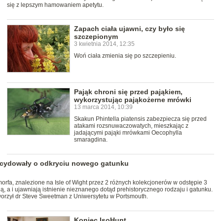
się z lepszym hamowaniem apetytu.
Zapach ciała ujawni, czy było się
szczepionym
3 kwietnia 2014, 12:35
Woń ciała zmienia się po szczepieniu.
Pająk chroni się przed pająkiem,
wykorzystując pająkożerne mrówki
13 marca 2014, 10:39
Skakun Phintella piatensis zabezpiecza się przed
atakami rozsnuwaczowatych, mieszkając z
jadającymi pająki mrówkami Oecophylla
smaragdina.
cydowały o odkryciu nowego gatunku
rfa, znalezione na Isle of Wight przez 2 różnych kolekcjonerów w odstępie 3
ją, a i ujawniają istnienie nieznanego dotąd prehistorycznego rodzaju i gatunku.
rzył dr Steve Sweetman z Uniwersytetu w Portsmouth.
Koniec IsoHunt