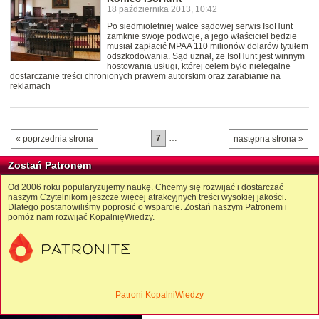
18 października 2013, 10:42
Po siedmioletniej walce sądowej serwis IsoHunt
zamknie swoje podwoje, a jego właściciel będzie
musiał zapłacić MPAA 110 milionów dolarów tytułem
odszkodowania. Sąd uznał, że IsoHunt jest winnym
hostowania usługi, której celem było nielegalne
dostarczanie treści chronionych prawem autorskim oraz zarabianie na
reklamach
7
…
« poprzednia strona
następna strona »
Zostań Patronem
Od 2006 roku popularyzujemy naukę. Chcemy się rozwijać i dostarczać
naszym Czytelnikom jeszcze więcej atrakcyjnych treści wysokiej jakości.
Dlatego postanowiliśmy poprosić o wsparcie. Zostań naszym Patronem i
pomóż nam rozwijać KopalnięWiedzy.
Patroni KopalniWiedzy