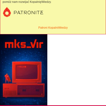
pomóż nam rozwijać KopalnięWiedzy.
Patroni KopalniWiedzy