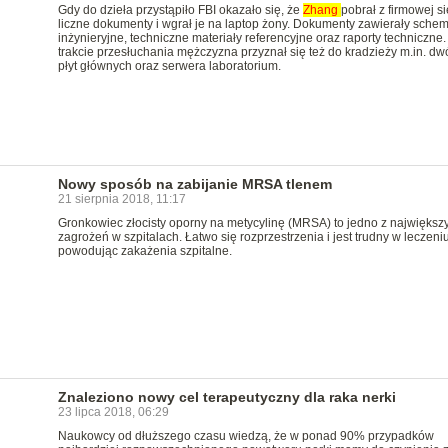
Gdy do dzieła przystąpiło FBI okazało się, że
Zhang
pobrał z firmowej si
liczne dokumenty i wgrał je na laptop żony. Dokumenty zawierały schem
inżynieryjne, techniczne materiały referencyjne oraz raporty techniczne
trakcie przesłuchania mężczyzna przyznał się też do kradzieży m.in. dw
płyt głównych oraz serwera laboratorium.
Nowy sposób na zabijanie MRSA tlenem
21 sierpnia 2018, 11:17
Gronkowiec złocisty oporny na metycylinę (MRSA) to jedno z największ
zagrożeń w szpitalach. Łatwo się rozprzestrzenia i jest trudny w leczeniu
powodując zakażenia szpitalne.
Znaleziono nowy cel terapeutyczny dla raka nerki
23 lipca 2018, 06:29
Naukowcy od dłuższego czasu wiedzą, że w ponad 90% przypadków