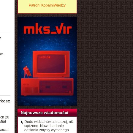
Patroni KopalniWiedzy
e
he
rkocz
Najnowsze wiadomości
ich 20
Miał
Dodo widział świat inaczej, niż
sądzono. Nowe badanie
kocza.
odsłania zmysły wymarłego