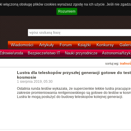
ki włączoną obsługę plików cookies wyrażasz zgodę na ich użycie. Jeśli nie zgadz
Rozumiem
Wiadomości
Artykuły
Forum
Książki
Konkursy
Galeri
Zdrowie/uroda
Bezpieczeństwo IT
Nauki przyrodnicze
Astronomia/fizyk
sortuj wg:
trafnoś
Lustra dla teleskopów przyszłej generacji gotowe do tes
kosmosie
1 sierpnia 2019, 05:30
Ostatnia runda testów wykazała, że supercienkie lekkie lustra pracujące
zakresie promieniowania rentgenowskiego są gotowe do testów w kosm
Lustra te mogą posłużyć do budowy teleskopów kolejnej generacji.