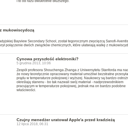
I to od razu dwukrotnie dłuższego.
 z mukowiscydozą
adyjskiej Bayview Secondary School, został tegorocznym zwycięzcą Sanofi-Aventi
dkrył połączenie dwóch związków chemicznych, które ułatwiają walkę z mukowiscyd
Cynowa przyszłość elektroniki?
5 grudnia 2013, 10:06
Zespół profesora Shouchenga Zhanga z Uniwersytetu Stanforda ma nad
że nowy teoretycznie opracowany materiał umożliwi bezstratne przesył
prądu w temperaturze pokojowej i wyższej. Naukowcy są bardzo ostrożni
określają stanenu - bo tak nazwali swój materiał - nadprzewodnikiem
pracującym w temperaturze pokojowej, jednak ma on bardzo podobne
właściwości.
Czujny menedżer uratował Apple'a przed kradzieżą
12 lipca 2018, 06:31