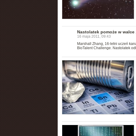
Nastolatek pomoże w walce
16 maja 2011, 09:43
Marshall Zhang, 16-letni uczeń kan
BioTalent Challenge. Nastolatek o