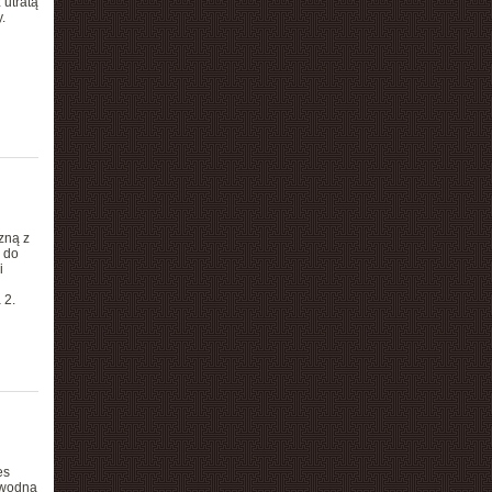
utratą
.
zną z
 do
i
 2.
es
owodna