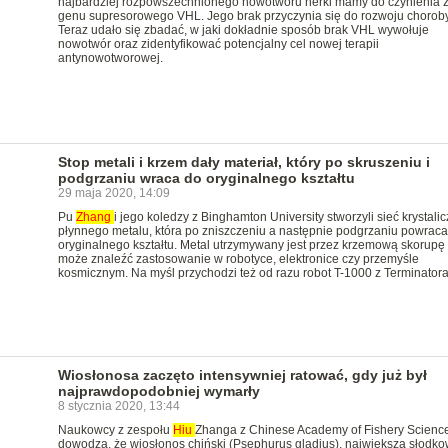
najbardziej rozpowszechnionego nowotworu nerki mamy do czynienia z 
genu supresorowego VHL. Jego brak przyczynia się do rozwoju choroby
Teraz udało się zbadać, w jaki dokładnie sposób brak VHL wywołuje
nowotwór oraz zidentyfikować potencjalny cel nowej terapii
antynowotworowej.
Stop metali i krzem dały materiał, który po skruszeniu i
podgrzaniu wraca do oryginalnego kształtu
29 maja 2020, 14:09
Pu
Zhang
i jego koledzy z Binghamton University stworzyli sieć krystalic
płynnego metalu, która po zniszczeniu a następnie podgrzaniu powraca
oryginalnego kształtu. Metal utrzymywany jest przez krzemową skorupę 
może znaleźć zastosowanie w robotyce, elektronice czy przemyśle
kosmicznym. Na myśl przychodzi też od razu robot T-1000 z Terminatora
Wiosłonosa zaczęto intensywniej ratować, gdy już był
najprawdopodobniej wymarły
8 stycznia 2020, 13:44
Naukowcy z zespołu
Hiu
Zhanga z Chinese Academy of Fishery Scienc
dowodzą, że wiosłonos chiński (Psephurus gladius), największa słodk