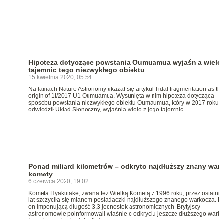
Hipoteza dotyczące powstania Oumuamua wyjaśnia wiel
tajemnic tego niezwykłego obiektu
15 kwietnia 2020, 05:54
Na łamach Nature Astronomy ukazał się artykuł Tidal fragmentation as t
origin of 1I/2017 U1 Oumuamua. Wysunięta w nim hipoteza dotycząca
sposobu powstania niezwykłego obiektu Oumaumua, który w 2017 roku
odwiedził Układ Słoneczny, wyjaśnia wiele z jego tajemnic.
Ponad miliard kilometrów – odkryto najdłuższy znany wa
komety
6 czerwca 2020, 19:02
Kometa Hyakutake, zwana też Wielką Kometą z 1996 roku, przez ostatn
lat szczyciła się mianem posiadaczki najdłuższego znanego warkocza. 
on imponującą długość 3,3 jednostek astronomicznych. Brytyjscy
astronomowie poinformowali właśnie o odkryciu jeszcze dłuższego war