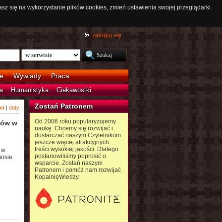
asz się na wykorzystanie plików cookies, zmień ustawienia swojej przeglądarki.
zaloguj się
e
Wywiady
Praca
a
Humanistyka
Ciekawostki
Zostań Patronem
ci
|
daty
Od 2006 roku popularyzujemy
tów w
naukę. Chcemy się rozwijać i
dostarczać naszym Czytelnikom
jeszcze więcej atrakcyjnych
treści wysokiej jakości. Dlatego
 w
postanowiliśmy poprosić o
osie.
wsparcie. Zostań naszym
Patronem i pomóż nam rozwijać
KopalnięWiedzy.