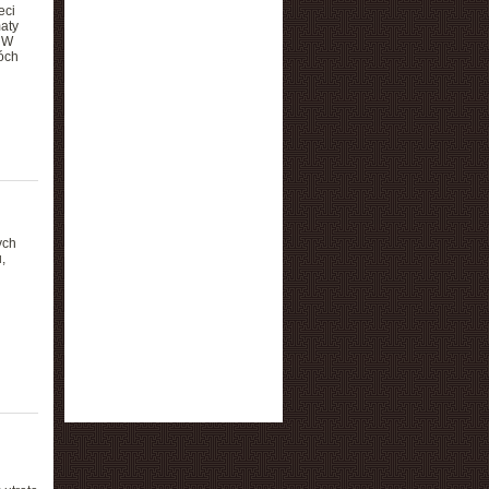
eci
aty
. W
óch
ych
,