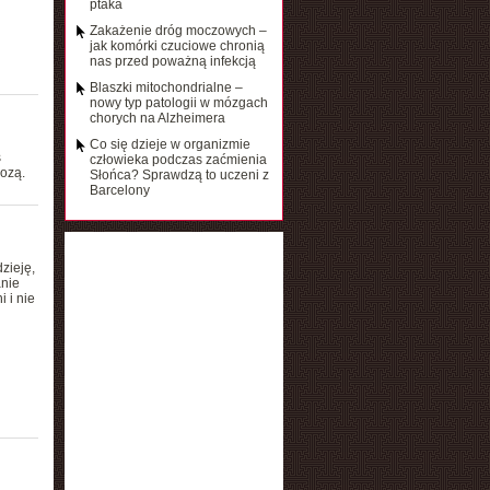
ptaka
Zakażenie dróg moczowych –
jak komórki czuciowe chronią
nas przed poważną infekcją
Blaszki mitochondrialne –
nowy typ patologii w mózgach
chorych na Alzheimera
Co się dzieje w organizmie
s
człowieka podczas zaćmienia
ozą.
Słońca? Sprawdzą to uczeni z
Barcelony
zieję,
anie
 i nie