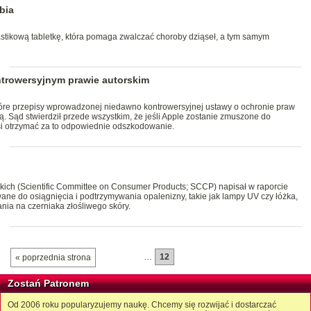
bia
stikową tabletkę, która pomaga zwalczać choroby dziąseł, a tym samym
ntrowersyjnym prawie autorskim
które przepisy wprowadzonej niedawno kontrowersyjnej ustawy o ochronie praw
. Sąd stwierdził przede wszystkim, że jeśli Apple zostanie zmuszone do
si otrzymać za to odpowiednie odszkodowanie.
ch (Scientific Committee on Consumer Products; SCCP) napisał w raporcie
wane do osiągnięcia i podtrzymywania opalenizny, takie jak lampy UV czy łóżka,
ia na czerniaka złośliwego skóry.
…
12
« poprzednia strona
Zostań Patronem
Od 2006 roku popularyzujemy naukę. Chcemy się rozwijać i dostarczać