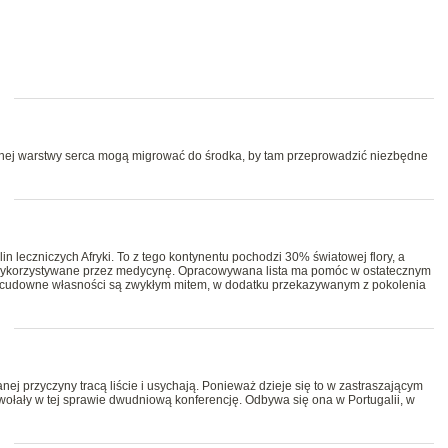
znej warstwy serca mogą migrować do środka, by tam przeprowadzić niezbędne
n leczniczych Afryki. To z tego kontynentu pochodzi 30% światowej flory, a
 wykorzystywane przez medycynę. Opracowywana lista ma pomóc w ostatecznym
je cudowne własności są zwykłym mitem, w dodatku przekazywanym z pokolenia
j przyczyny tracą liście i usychają. Ponieważ dzieje się to w zastraszającym
wołały w tej sprawie dwudniową konferencję. Odbywa się ona w Portugalii, w