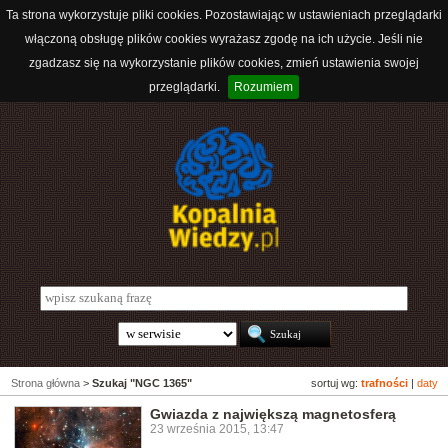
Ta strona wykorzystuje pliki cookies. Pozostawiając w ustawieniach przeglądarki
włączoną obsługę plików cookies wyrażasz zgodę na ich użycie. Jeśli nie
zgadzasz się na wykorzystanie plików cookies, zmień ustawienia swojej
przeglądarki.
Rozumiem
Strona główna
>
Szukaj "NGC 1365"
sortuj wg:
trafności
|
daty
Gwiazda z największą magnetosferą
23 września 2015, 13:47