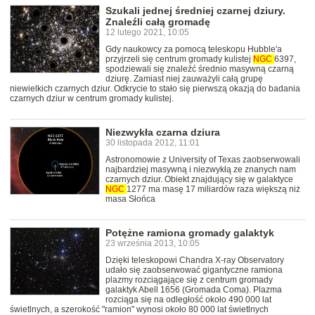
Szukali jednej średniej czarnej dziury.
Znaleźli całą gromadę
12 lutego 2021, 10:05
Gdy naukowcy za pomocą teleskopu Hubble'a
przyjrzeli się centrum gromady kulistej
NGC
6397,
spodziewali się znaleźć średnio masywną czarną
dziurę. Zamiast niej zauważyli całą grupę
niewielkich czarnych dziur. Odkrycie to stało się pierwszą okazją do badania
czarnych dziur w centrum gromady kulistej.
Niezwykła czarna dziura
30 listopada 2012, 11:01
Astronomowie z University of Texas zaobserwowali
najbardziej masywną i niezwykłą ze znanych nam
czarnych dziur. Obiekt znajdujący się w galaktyce
NGC
1277 ma masę 17 miliardów raza większą niż
masa Słońca
Potężne ramiona gromady galaktyk
23 września 2013, 10:05
Dzięki teleskopowi Chandra X-ray Observatory
udało się zaobserwować gigantyczne ramiona
plazmy rozciągające się z centrum gromady
galaktyk Abell 1656 (Gromada Coma). Plazma
rozciąga się na odległość około 490 000 lat
świetlnych, a szerokość "ramion" wynosi około 80 000 lat świetlnych