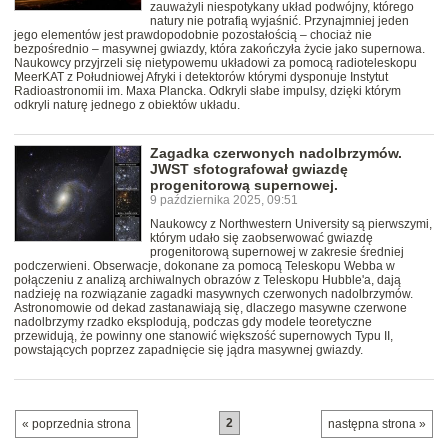
zauważyli niespotykany układ podwójny, którego
natury nie potrafią wyjaśnić. Przynajmniej jeden
jego elementów jest prawdopodobnie pozostałością – chociaż nie
bezpośrednio – masywnej gwiazdy, która zakończyła życie jako supernowa.
Naukowcy przyjrzeli się nietypowemu układowi za pomocą radioteleskopu
MeerKAT z Południowej Afryki i detektorów którymi dysponuje Instytut
Radioastronomii im. Maxa Plancka. Odkryli słabe impulsy, dzięki którym
odkryli naturę jednego z obiektów układu.
Zagadka czerwonych nadolbrzymów.
JWST sfotografował gwiazdę
progenitorową supernowej.
9 października 2025, 09:51
Naukowcy z Northwestern University są pierwszymi,
którym udało się zaobserwować gwiazdę
progenitorową supernowej w zakresie średniej
podczerwieni. Obserwacje, dokonane za pomocą Teleskopu Webba w
połączeniu z analizą archiwalnych obrazów z Teleskopu Hubble'a, dają
nadzieję na rozwiązanie zagadki masywnych czerwonych nadolbrzymów.
Astronomowie od dekad zastanawiają się, dlaczego masywne czerwone
nadolbrzymy rzadko eksplodują, podczas gdy modele teoretyczne
przewidują, że powinny one stanowić większość supernowych Typu II,
powstających poprzez zapadnięcie się jądra masywnej gwiazdy.
2
« poprzednia strona
następna strona »