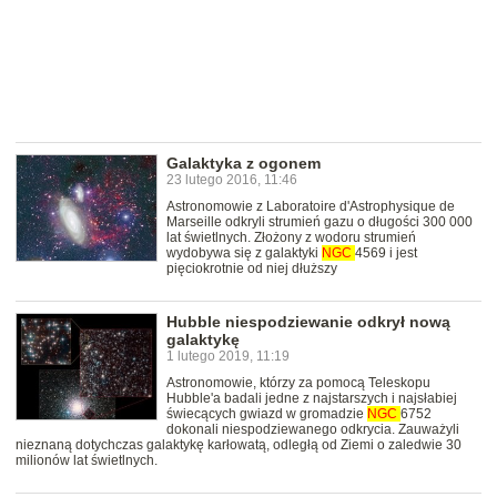
Galaktyka z ogonem
23 lutego 2016, 11:46
Astronomowie z Laboratoire d'Astrophysique de
Marseille odkryli strumień gazu o długości 300 000
lat świetlnych. Złożony z wodoru strumień
wydobywa się z galaktyki
NGC
4569 i jest
pięciokrotnie od niej dłuższy
Hubble niespodziewanie odkrył nową
galaktykę
1 lutego 2019, 11:19
Astronomowie, którzy za pomocą Teleskopu
Hubble'a badali jedne z najstarszych i najsłabiej
świecących gwiazd w gromadzie
NGC
6752
dokonali niespodziewanego odkrycia. Zauważyli
nieznaną dotychczas galaktykę karłowatą, odległą od Ziemi o zaledwie 30
milionów lat świetlnych.