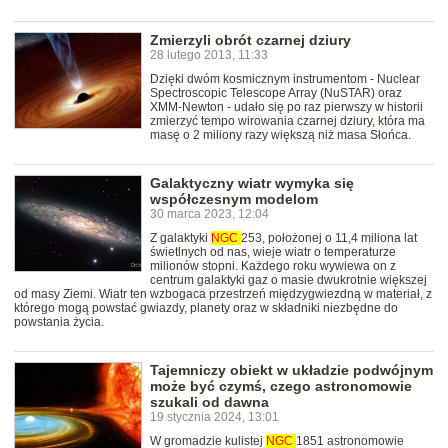
Zmierzyli obrót czarnej dziury
28 lutego 2013, 11:33
Dzięki dwóm kosmicznym instrumentom - Nuclear
Spectroscopic Telescope Array (NuSTAR) oraz
XMM-Newton - udało się po raz pierwszy w historii
zmierzyć tempo wirowania czarnej dziury, która ma
masę o 2 miliony razy większą niż masa Słońca.
Galaktyczny wiatr wymyka się
współczesnym modelom
30 marca 2023, 12:04
Z galaktyki
NGC
253, położonej o 11,4 miliona lat
świetlnych od nas, wieje wiatr o temperaturze
milionów stopni. Każdego roku wywiewa on z
centrum galaktyki gaz o masie dwukrotnie większej
od masy Ziemi. Wiatr ten wzbogaca przestrzeń międzygwiezdną w materiał, z
którego mogą powstać gwiazdy, planety oraz w składniki niezbędne do
powstania życia.
Tajemniczy obiekt w układzie podwójnym
może być czymś, czego astronomowie
szukali od dawna
19 stycznia 2024, 13:01
W gromadzie kulistej
NGC
1851 astronomowie